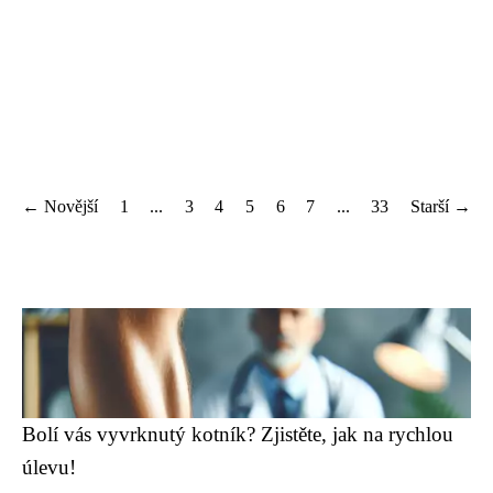
← Novější
1
...
3
4
5
6
7
...
33
Starší →
Bolí vás vyvrknutý kotník? Zjistěte, jak na rychlou
úlevu!