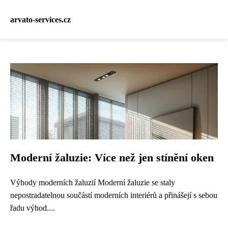
arvato-services.cz
Moderní žaluzie: Více než jen stínění oken
Výhody moderních žaluzií Moderní žaluzie se staly
nepostradatelnou součástí moderních interiérů a přinášejí s sebou
řadu výhod....