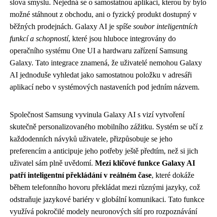
slova smyslu. Nejedná se o samostatnou aplikaci, kterou by bylo
možné stáhnout z obchodu, ani o fyzický produkt dostupný v
běžných prodejnách. Galaxy AI je spíše
soubor inteligentních
funkcí a schopností
, které jsou hluboce integrovány do
operačního systému One UI a hardwaru zařízení Samsung
Galaxy. Tato integrace znamená, že uživatelé nemohou Galaxy
AI jednoduše vyhledat jako samostatnou položku v adresáři
aplikací nebo v systémových nastaveních pod jedním názvem.
Společnost Samsung vyvinula Galaxy AI s vizí vytvoření
skutečně personalizovaného mobilního zážitku. Systém se učí z
každodenních návyků uživatele, přizpůsobuje se jeho
preferencím a anticipuje jeho potřeby ještě předtím, než si jich
uživatel sám plně uvědomí.
Mezi klíčové funkce Galaxy AI
patří inteligentní překládání v reálném čase
, které dokáže
během telefonního hovoru překládat mezi různými jazyky, což
odstraňuje jazykové bariéry v globální komunikaci. Tato funkce
využívá pokročilé modely neuronových sítí pro rozpoznávání