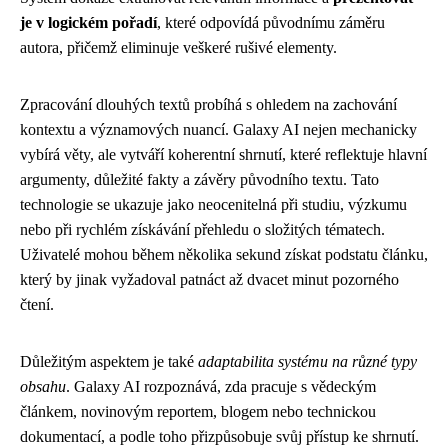
je v logickém pořadí
, které odpovídá původnímu záměru
autora, přičemž eliminuje veškeré rušivé elementy.
Zpracování dlouhých textů probíhá s ohledem na zachování
kontextu a významových nuancí. Galaxy AI nejen mechanicky
vybírá věty, ale vytváří koherentní shrnutí, které reflektuje hlavní
argumenty, důležité fakty a závěry původního textu. Tato
technologie se ukazuje jako neocenitelná při studiu, výzkumu
nebo při rychlém získávání přehledu o složitých tématech.
Uživatelé mohou během několika sekund získat podstatu článku,
který by jinak vyžadoval patnáct až dvacet minut pozorného
čtení.
Důležitým aspektem je také
adaptabilita systému na různé typy
obsahu
. Galaxy AI rozpoznává, zda pracuje s vědeckým
článkem, novinovým reportem, blogem nebo technickou
dokumentací, a podle toho přizpůsobuje svůj přístup ke shrnutí.