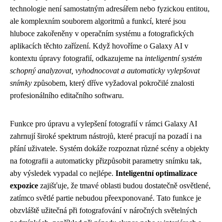
technologie není samostatným adresářem nebo fyzickou entitou,
ale komplexním souborem algoritmů a funkcí, které jsou
hluboce zakořeněny v operačním systému a fotografických
aplikacích těchto zařízení. Když hovoříme o Galaxy AI v
kontextu úpravy fotografií, odkazujeme na
inteligentní systém
schopný analyzovat, vyhodnocovat a automaticky vylepšovat
snímky
způsobem, který dříve vyžadoval pokročilé znalosti
profesionálního editačního softwaru.
Funkce pro úpravu a vylepšení fotografií v rámci Galaxy AI
zahrnují široké spektrum nástrojů, které pracují na pozadí i na
přání uživatele. Systém dokáže rozpoznat různé scény a objekty
na fotografii a automaticky přizpůsobit parametry snímku tak,
aby výsledek vypadal co nejlépe.
Inteligentní optimalizace
expozice
zajišťuje, že tmavé oblasti budou dostatečně osvětlené,
zatímco světlé partie nebudou přeexponované. Tato funkce je
obzvláště užitečná při fotografování v náročných světelných