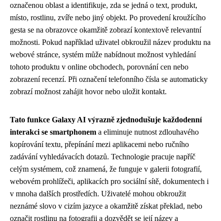
označenou oblast a identifikuje, zda se jedná o text, produkt,
místo, rostlinu, zvíře nebo jiný objekt. Po provedení kroužícího
gesta se na obrazovce okamžitě zobrazí kontextově relevantní
možnosti. Pokud například uživatel obkroužil název produktu na
webové stránce, systém může nabídnout možnost vyhledání
tohoto produktu v online obchodech, porovnání cen nebo
zobrazení recenzí. Při označení telefonního čísla se automaticky
zobrazí možnost zahájit hovor nebo uložit kontakt.
Tato funkce Galaxy AI výrazně zjednodušuje každodenní
interakci se smartphonem
a eliminuje nutnost zdlouhavého
kopírování textu, přepínání mezi aplikacemi nebo ručního
zadávání vyhledávacích dotazů. Technologie pracuje napříč
celým systémem, což znamená, že funguje v galerii fotografií,
webovém prohlížeči, aplikacích pro sociální sítě, dokumentech i
v mnoha dalších prostředích. Uživatelé mohou obkroužit
neznámé slovo v cizím jazyce a okamžitě získat překlad, nebo
označit rostlinu na fotografii a dozvědět se její název a