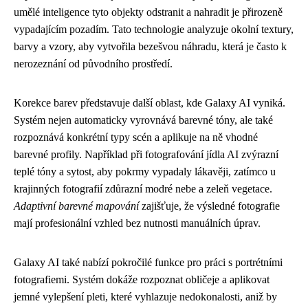
umělé inteligence tyto objekty odstranit a nahradit je přirozeně
vypadajícím pozadím. Tato technologie analyzuje okolní textury,
barvy a vzory, aby vytvořila bezešvou náhradu, která je často k
nerozeznání od původního prostředí.
Korekce barev představuje další oblast, kde Galaxy AI vyniká.
Systém nejen automaticky vyrovnává barevné tóny, ale také
rozpoznává konkrétní typy scén a aplikuje na ně vhodné
barevné profily. Například při fotografování jídla AI zvýrazní
teplé tóny a sytost, aby pokrmy vypadaly lákavěji, zatímco u
krajinných fotografií zdůrazní modré nebe a zeleň vegetace.
Adaptivní barevné mapování
zajišťuje, že výsledné fotografie
mají profesionální vzhled bez nutnosti manuálních úprav.
Galaxy AI také nabízí pokročilé funkce pro práci s portrétními
fotografiemi. Systém dokáže rozpoznat obličeje a aplikovat
jemné vylepšení pleti, které vyhlazuje nedokonalosti, aniž by