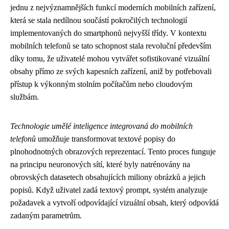
jednu z nejvýznamnějších funkcí moderních mobilních zařízení,
která se stala nedílnou součástí pokročilých technologií
implementovaných do smartphonů nejvyšší třídy. V kontextu
mobilních telefonů se tato schopnost stala revoluční především
díky tomu, že uživatelé mohou vytvářet sofistikované vizuální
obsahy přímo ze svých kapesních zařízení, aniž by potřebovali
přístup k výkonným stolním počítačům nebo cloudovým
službám.
Technologie umělé inteligence integrovaná do mobilních
telefonů
umožňuje transformovat textové popisy do
plnohodnotných obrazových reprezentací. Tento proces funguje
na principu neuronových sítí, které byly natrénovány na
obrovských datasetech obsahujících miliony obrázků a jejich
popisů. Když uživatel zadá textový prompt, systém analyzuje
požadavek a vytvoří odpovídající vizuální obsah, který odpovídá
zadaným parametrům.