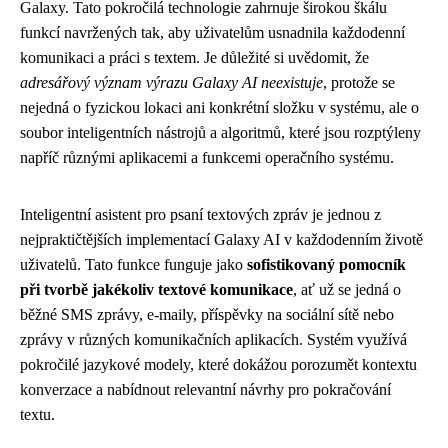
Galaxy. Tato pokročilá technologie zahrnuje širokou škálu
funkcí navržených tak, aby uživatelům usnadnila každodenní
komunikaci a práci s textem. Je důležité si uvědomit, že
adresářový význam výrazu Galaxy AI neexistuje
, protože se
nejedná o fyzickou lokaci ani konkrétní složku v systému, ale o
soubor inteligentních nástrojů a algoritmů, které jsou rozptýleny
napříč různými aplikacemi a funkcemi operačního systému.
Inteligentní asistent pro psaní textových zpráv je jednou z
nejpraktičtějších implementací Galaxy AI v každodenním životě
uživatelů. Tato funkce funguje jako
sofistikovaný pomocník
při tvorbě jakékoliv textové komunikace
, ať už se jedná o
běžné SMS zprávy, e-maily, příspěvky na sociální sítě nebo
zprávy v různých komunikačních aplikacích. Systém využívá
pokročilé jazykové modely, které dokážou porozumět kontextu
konverzace a nabídnout relevantní návrhy pro pokračování
textu.