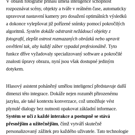
V oblasti fotografie přináší umělá inteligence schopnost
rozpoznávat scény, objekty a tváře v reálném čase, automaticky
upravovat nastavení kamery pro dosažení optimálních výsledků
a dokonce vylepšovat již pořízené snímky pomocí pokročilých
algoritmů.
Systém dokáže odstranit nežádoucí objekty z
fotografií, zlepšit ostrost rozmazaných obrázků nebo upravit
osvětlení tak, aby každý záber vypadal profesionálně
. Tyto
funkce dříve vyžadovaly specializovaný software a pokročilé
znalosti úpravy obrazu, nyní jsou však dostupné jediným
dotykem.
Hlasový asistent poháněný umělou inteligencí představuje další
dimenzi této integrace. Dokáže nejen rozumět přirozenému
jazyku, ale také kontextu konverzace, což umožňuje vést
plynulé dialogy bez nutnosti opakovat základní informace.
Systém se učí z každé interakce a postupně se stává
přesnějším a užitečnějším
, čímž vytváří skutečně
personalizovaný zážitek pro každého uživatele. Tato technologie