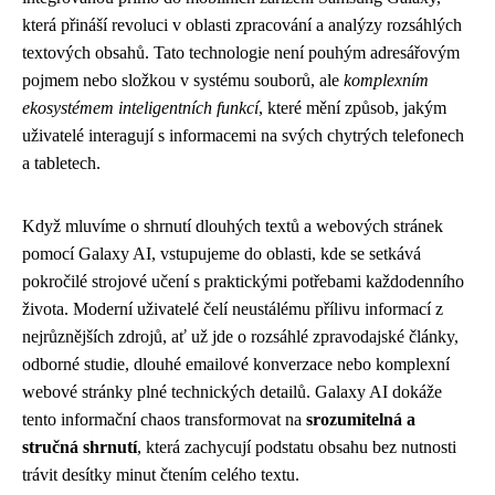
která přináší revoluci v oblasti zpracování a analýzy rozsáhlých
textových obsahů. Tato technologie není pouhým adresářovým
pojmem nebo složkou v systému souborů, ale
komplexním
ekosystémem inteligentních funkcí
, které mění způsob, jakým
uživatelé interagují s informacemi na svých chytrých telefonech
a tabletech.
Když mluvíme o shrnutí dlouhých textů a webových stránek
pomocí Galaxy AI, vstupujeme do oblasti, kde se setkává
pokročilé strojové učení s praktickými potřebami každodenního
života. Moderní uživatelé čelí neustálému přílivu informací z
nejrůznějších zdrojů, ať už jde o rozsáhlé zpravodajské články,
odborné studie, dlouhé emailové konverzace nebo komplexní
webové stránky plné technických detailů. Galaxy AI dokáže
tento informační chaos transformovat na
srozumitelná a
stručná shrnutí
, která zachycují podstatu obsahu bez nutnosti
trávit desítky minut čtením celého textu.