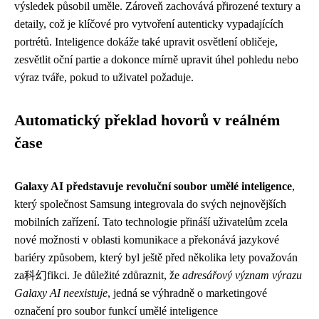
výsledek působil uměle. Zároveň zachovává přirozené textury a
detaily, což je klíčové pro vytvoření autenticky vypadajících
portrétů. Inteligence dokáže také upravit osvětlení obličeje,
zesvětlit oční partie a dokonce mírně upravit úhel pohledu nebo
výraz tváře, pokud to uživatel požaduje.
Automatický překlad hovorů v reálném
čase
Galaxy AI představuje revoluční soubor umělé inteligence
,
který společnost Samsung integrovala do svých nejnovějších
mobilních zařízení. Tato technologie přináší uživatelům zcela
nové možnosti v oblasti komunikace a překonává jazykové
bariéry způsobem, který byl ještě před několika lety považován
za科幻fikci. Je důležité zdůraznit, že
adresářový význam výrazu
Galaxy AI neexistuje
, jedná se výhradně o marketingové
označení pro soubor funkcí umělé inteligence