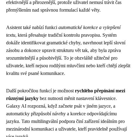
efektivnější a přirozenější, protože uživatel nemusí trávit čas
přemýšlením nad správnou formulací každé věty.
Asistent také nabízí funkci
automatické korekce a vylepšení
textu
, která přesahuje tradiční kontrolu pravopisu. Systém
dokáže identifikovat gramatické chyby, navrhnout lepší slovní
zásobu a dokonce upravit strukturu vět tak, aby byla zpráva
srozumitelnější a působivější. To je obzvláště užitečné pro
uživatele, kteří nejsou rodilými mluvčími nebo kteří chtějí zlepšit
kvalitu své psané komunikace.
Další pokročilou funkcí je možnost
rychlého přepínání mezi
různými jazyky
bez nutnosti měnit nastavení klávesnice.
Galaxy AI rozpozná, když začnete psát v jiném jazyce, a
automaticky přizpůsobí návrhy a korekce odpovídajícímu
jazyku. Tato multilingvální podpora činí zařízení ideálním pro
mezinárodní komunikaci a uživatele, kteří pravidelně používají
více jazyků.