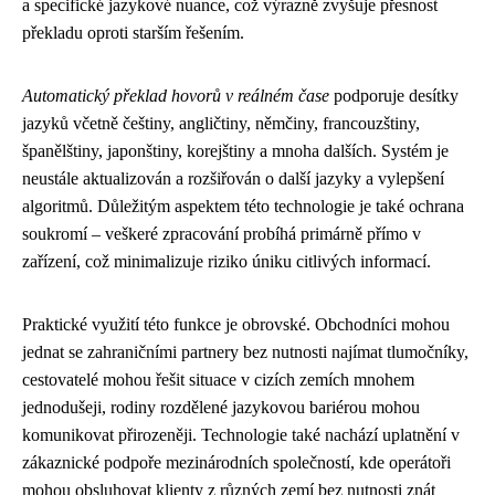
a specifické jazykové nuance, což výrazně zvyšuje přesnost
překladu oproti starším řešením.
Automatický překlad hovorů v reálném čase
podporuje desítky
jazyků včetně češtiny, angličtiny, němčiny, francouzštiny,
španělštiny, japonštiny, korejštiny a mnoha dalších. Systém je
neustále aktualizován a rozšiřován o další jazyky a vylepšení
algoritmů. Důležitým aspektem této technologie je také ochrana
soukromí – veškeré zpracování probíhá primárně přímo v
zařízení, což minimalizuje riziko úniku citlivých informací.
Praktické využití této funkce je obrovské. Obchodníci mohou
jednat se zahraničními partnery bez nutnosti najímat tlumočníky,
cestovatelé mohou řešit situace v cizích zemích mnohem
jednodušeji, rodiny rozdělené jazykovou bariérou mohou
komunikovat přirozeněji. Technologie také nachází uplatnění v
zákaznické podpoře mezinárodních společností, kde operátoři
mohou obsluhovat klienty z různých zemí bez nutnosti znát