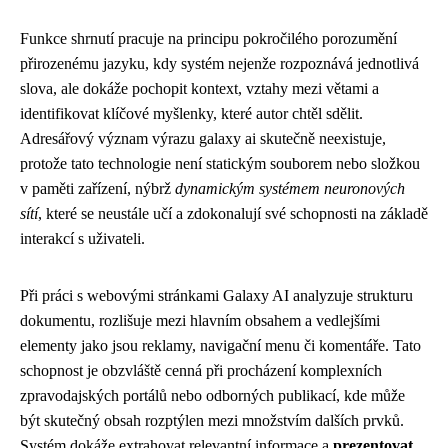
Funkce shrnutí pracuje na principu pokročilého porozumění
přirozenému jazyku, kdy systém nejenže rozpoznává jednotlivá
slova, ale dokáže pochopit kontext, vztahy mezi větami a
identifikovat klíčové myšlenky, které autor chtěl sdělit.
Adresářový význam výrazu galaxy ai skutečně neexistuje,
protože tato technologie není statickým souborem nebo složkou
v paměti zařízení, nýbrž
dynamickým systémem neuronových
sítí
, které se neustále učí a zdokonalují své schopnosti na základě
interakcí s uživateli.
Při práci s webovými stránkami Galaxy AI analyzuje strukturu
dokumentu, rozlišuje mezi hlavním obsahem a vedlejšími
elementy jako jsou reklamy, navigační menu či komentáře. Tato
schopnost je obzvláště cenná při procházení komplexních
zpravodajských portálů nebo odborných publikací, kde může
být skutečný obsah rozptýlen mezi množstvím dalších prvků.
Systém dokáže extrahovat relevantní informace a
prezentovat