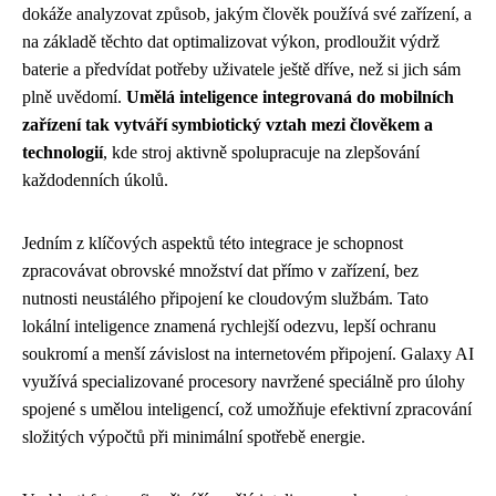
dokáže analyzovat způsob, jakým člověk používá své zařízení, a
na základě těchto dat optimalizovat výkon, prodloužit výdrž
baterie a předvídat potřeby uživatele ještě dříve, než si jich sám
plně uvědomí.
Umělá inteligence integrovaná do mobilních
zařízení tak vytváří symbiotický vztah mezi člověkem a
technologií
, kde stroj aktivně spolupracuje na zlepšování
každodenních úkolů.
Jedním z klíčových aspektů této integrace je schopnost
zpracovávat obrovské množství dat přímo v zařízení, bez
nutnosti neustálého připojení ke cloudovým službám. Tato
lokální inteligence znamená rychlejší odezvu, lepší ochranu
soukromí a menší závislost na internetovém připojení. Galaxy AI
využívá specializované procesory navržené speciálně pro úlohy
spojené s umělou inteligencí, což umožňuje efektivní zpracování
složitých výpočtů při minimální spotřebě energie.