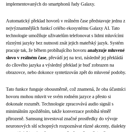
implementovaných do smartphonů řady Galaxy.
Automatický překlad hovorů v reálném čase představuje jednu z
nejvýznamnějších funkcí celého ekosystému Galaxy AI. Tato
technologie umožňuje uživatelům telefonovat s lidmi mluvícími
různými jazyky bez nutnosti znát jejich mateřský jazyk. Systém
pracuje tak, že během probíhajícího hovoru
analyzuje mluvené
slovo v reálném čase
, převádí jej na text, následně jej překládá
do cílového jazyka a výsledný překlad je buď zobrazen na
obrazovce, nebo dokonce syntetizován zpět do mluvené podoby.
Tato funkce funguje obousměrně, což znamená, že oba účastníci
hovoru mohou mluvit ve svém rodném jazyce a přesto si
dokonale rozumět. Technologie zpracovává audio signál s
minimálním zpožděním, takže konverzace probíhá téměř
přirozeně. Samsung investoval značné prostředky do vývoje
neuronových sítí schopných rozpoznávat různé akcenty, dialekty