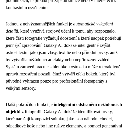
podmínkách, například při západu slunce nebo v interiérech s
kontrastním osvětlením.
Jednou z nejvýznamnějších funkcí je
automatické vylepšení
detailů
, které využívá strojové učení k tomu, aby rozpoznalo,
které části fotografie vyžadují doostření a které naopak potřebují
jemnější zpracování. Galaxy AI dokáže inteligentně zvýšit
ostrost textur jako jsou vlasy, textilie nebo přírodní prvky, aniž
by vytvořila nežádoucí artefakty nebo nepřirozený vzhled.
Systém zároveň pracuje s hloubkou ostrosti a může retroaktivně
upravit rozostření pozadí, čímž vytváří efekt bokeh, který byl
původně vyhrazen pouze pro profesionální fotoaparáty s
velkými senzory.
Další pokročilou funkcí je
inteligentní odstranění nežádoucích
objektů
z fotografií. Galaxy AI dokáže identifikovat prvky,
které narušují kompozici snímku, jako jsou náhodní chodci,
odpadkové koše nebo jiné rušivé elementy, a pomocí generativní