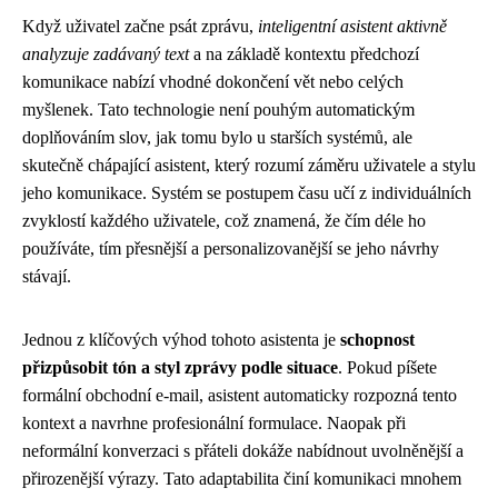
Když uživatel začne psát zprávu,
inteligentní asistent aktivně
analyzuje zadávaný text
a na základě kontextu předchozí
komunikace nabízí vhodné dokončení vět nebo celých
myšlenek. Tato technologie není pouhým automatickým
doplňováním slov, jak tomu bylo u starších systémů, ale
skutečně chápající asistent, který rozumí záměru uživatele a stylu
jeho komunikace. Systém se postupem času učí z individuálních
zvyklostí každého uživatele, což znamená, že čím déle ho
používáte, tím přesnější a personalizovanější se jeho návrhy
stávají.
Jednou z klíčových výhod tohoto asistenta je
schopnost
přizpůsobit tón a styl zprávy podle situace
. Pokud píšete
formální obchodní e-mail, asistent automaticky rozpozná tento
kontext a navrhne profesionální formulace. Naopak při
neformální konverzaci s přáteli dokáže nabídnout uvolněnější a
přirozenější výrazy. Tato adaptabilita činí komunikaci mnohem