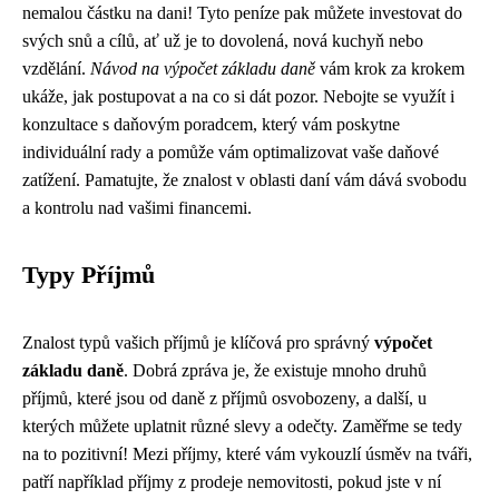
nemalou částku na dani! Tyto peníze pak můžete investovat do
svých snů a cílů, ať už je to dovolená, nová kuchyň nebo
vzdělání.
Návod na výpočet základu daně
vám krok za krokem
ukáže, jak postupovat a na co si dát pozor. Nebojte se využít i
konzultace s daňovým poradcem, který vám poskytne
individuální rady a pomůže vám optimalizovat vaše daňové
zatížení. Pamatujte, že znalost v oblasti daní vám dává svobodu
a kontrolu nad vašimi financemi.
Typy Příjmů
Znalost typů vašich příjmů je klíčová pro správný
výpočet
základu daně
. Dobrá zpráva je, že existuje mnoho druhů
příjmů, které jsou od daně z příjmů osvobozeny, a další, u
kterých můžete uplatnit různé slevy a odečty. Zaměřme se tedy
na to pozitivní! Mezi příjmy, které vám vykouzlí úsměv na tváři,
patří například příjmy z prodeje nemovitosti, pokud jste v ní