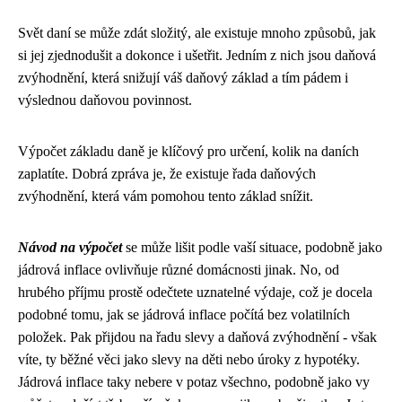
Svět daní se může zdát složitý, ale existuje mnoho způsobů, jak
si jej zjednodušit a dokonce i ušetřit. Jedním z nich jsou daňová
zvýhodnění, která snižují váš daňový základ a tím pádem i
výslednou daňovou povinnost.
Výpočet základu daně je klíčový pro určení, kolik na daních
zaplatíte. Dobrá zpráva je, že existuje řada daňových
zvýhodnění, která vám pomohou tento základ snížit.
Návod na výpočet
se může lišit podle vaší situace, podobně jako
jádrová inflace
ovlivňuje různé domácnosti jinak. No, od
hrubého příjmu prostě odečtete uznatelné výdaje, což je docela
podobné tomu, jak se jádrová inflace počítá bez volatilních
položek. Pak přijdou na řadu slevy a daňová zvýhodnění - však
víte, ty běžné věci jako slevy na děti nebo úroky z hypotéky.
Jádrová inflace taky nebere v potaz všechno, podobně jako vy