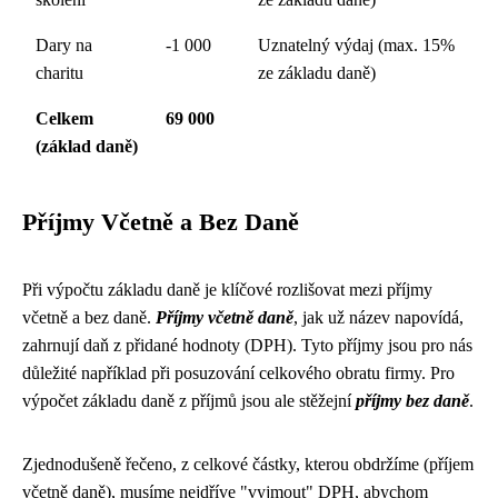
Dary na
-1 000
Uznatelný výdaj (max. 15%
charitu
ze základu daně)
Celkem
69 000
(základ daně)
Příjmy Včetně a Bez Daně
Při výpočtu základu daně je klíčové rozlišovat mezi příjmy
včetně a bez daně.
Příjmy včetně daně
, jak už název napovídá,
zahrnují daň z přidané hodnoty (DPH). Tyto příjmy jsou pro nás
důležité například při posuzování celkového obratu firmy. Pro
výpočet základu daně z příjmů jsou ale stěžejní
příjmy bez daně
.
Zjednodušeně řečeno, z celkové částky, kterou obdržíme (příjem
včetně daně), musíme nejdříve "vyjmout" DPH, abychom