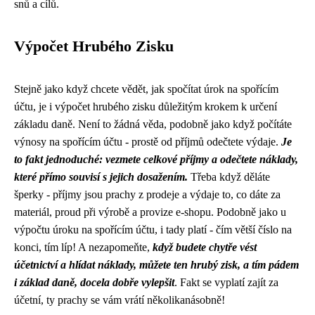
snů a cílů.
Výpočet Hrubého Zisku
Stejně jako když chcete vědět, jak spočítat úrok na spořícím
účtu, je i výpočet hrubého zisku důležitým krokem k určení
základu daně. Není to žádná věda, podobně jako když počítáte
výnosy na spořícím účtu - prostě od příjmů odečtete výdaje.
Je
to fakt jednoduché: vezmete celkové příjmy a odečtete náklady,
které přímo souvisí s jejich dosažením.
Třeba když děláte
šperky - příjmy jsou prachy z prodeje a výdaje to, co dáte za
materiál, proud při výrobě a provize e-shopu.
Podobně jako u
výpočtu úroku na spořícím účtu
, i tady platí - čím větší číslo na
konci, tím líp! A nezapomeňte,
když budete chytře vést
účetnictví a hlídat náklady, můžete ten hrubý zisk, a tím pádem
i základ daně, docela dobře vylepšit
. Fakt se vyplatí zajít za
účetní, ty prachy se vám vrátí několikanásobně!