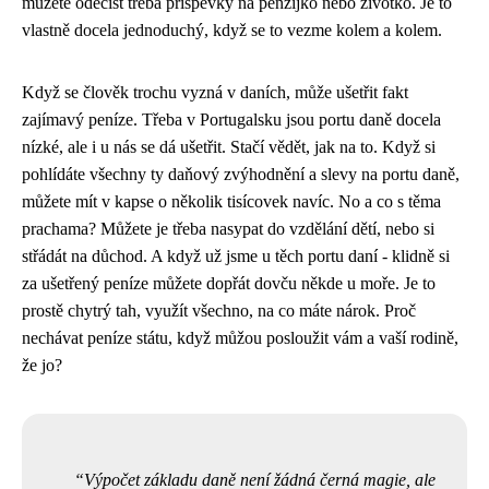
můžete odečíst třeba příspěvky na penzijko nebo životko. Je to
vlastně docela jednoduchý, když se to vezme kolem a kolem.
Když se člověk trochu vyzná v daních, může ušetřit fakt
zajímavý peníze. Třeba v Portugalsku jsou
portu daně
docela
nízké, ale i u nás se dá ušetřit. Stačí vědět, jak na to. Když si
pohlídáte všechny ty daňový zvýhodnění a slevy na portu daně,
můžete mít v kapse o několik tisícovek navíc. No a co s těma
prachama? Můžete je třeba nasypat do vzdělání dětí, nebo si
střádát na důchod. A když už jsme u těch portu daní - klidně si
za ušetřený peníze můžete dopřát dovču někde u moře. Je to
prostě chytrý tah, využít všechno, na co máte nárok. Proč
nechávat peníze státu, když můžou posloužit vám a vaší rodině,
že jo?
Výpočet základu daně není žádná černá magie, ale