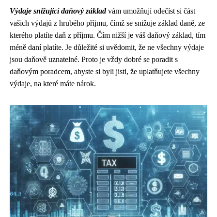
Výdaje snižující daňový základ
vám umožňují odečíst si část
vašich výdajů z hrubého příjmu, čímž se snižuje základ daně, ze
kterého platíte daň z příjmu. Čím nižší je váš daňový základ, tím
méně daní platíte. Je důležité si uvědomit, že ne všechny výdaje
jsou daňově uznatelné. Proto je vždy dobré se poradit s
daňovým poradcem, abyste si byli jisti, že uplatňujete všechny
výdaje, na které máte nárok.