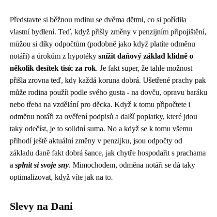
Představte si běžnou rodinu se dvěma dětmi, co si pořídila
vlastní bydlení. Teď, když přišly
změny v penzijním připojištění
,
můžou si díky odpočtům (podobně jako když platíte
odměnu
notáři
) a úrokům z hypotéky
snížit daňový základ klidně o
několik desítek tisíc za rok
. Je fakt super, že tahle možnost
přišla zrovna teď, kdy každá koruna dobrá. Ušetřené prachy pak
může rodina použít podle svého gusta - na dovču, opravu baráku
nebo třeba na vzdělání pro děcka. Když k tomu připočtete i
odměnu notáři za ověření podpisů a další poplatky, které jdou
taky odečíst, je to solidní suma. No a když se k tomu všemu
přihodí ještě aktuální změny v penzijku, jsou odpočty od
základu daně fakt dobrá šance, jak chytře hospodařit s prachama
a
splnit si svoje sny
. Mimochodem, odměna notáři se dá taky
optimalizovat, když víte jak na to.
Slevy na Dani