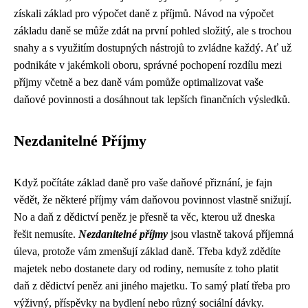
získali základ pro výpočet daně z příjmů. Návod na výpočet
základu daně se může zdát na první pohled složitý, ale s trochou
snahy a s využitím dostupných nástrojů to zvládne každý. Ať už
podnikáte v jakémkoli oboru, správné pochopení rozdílu mezi
příjmy včetně a bez daně vám pomůže optimalizovat vaše
daňové povinnosti a dosáhnout tak lepších finančních výsledků.
Nezdanitelné Příjmy
Když počítáte základ daně pro vaše daňové přiznání, je fajn
vědět, že některé příjmy vám daňovou povinnost vlastně snižují.
No a
daň z dědictví peněz
je přesně ta věc, kterou už dneska
řešit nemusíte.
Nezdanitelné příjmy
jsou vlastně taková příjemná
úleva, protože vám zmenšují základ daně. Třeba když zdědíte
majetek nebo dostanete dary od rodiny, nemusíte z toho platit
daň z dědictví peněz ani jiného majetku. To samý platí třeba pro
výživný, příspěvky na bydlení nebo různý sociální dávky.