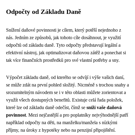
Odpočty od Základu Daně
Snížení daňové povinnosti je cílem, který potěší nejednoho z
nás. Jedním ze způsobů, jak tohoto cíle dosáhnout, je využití
odpočtů od základu daně. Tyto odpočty představují legální a
efektivní nástroj, jak optimalizovat daňovou zátěž a ponechat si
tak více finančních prostředků pro své vlastní potřeby a sny.
Výpočet základu daně, od kterého se odvíjí i výše vašich daní,
se může zdát na první pohled složitý. Nicméně s trochou snahy a
srozumitelným návodem se i v této oblasti můžete zorientovat a
využít všech dostupných benefitů. Existuje celá řada položek,
které lze od základu daně odečíst, čímž se
sníží vaše daňová
povinnost
. Mezi nejčastější a pro poplatníky nejvýhodnější patří
například odpočty na děti, na manželku/manžela s nízkými
příjmy, na úroky z hypotéky nebo na penzijní připojištění.