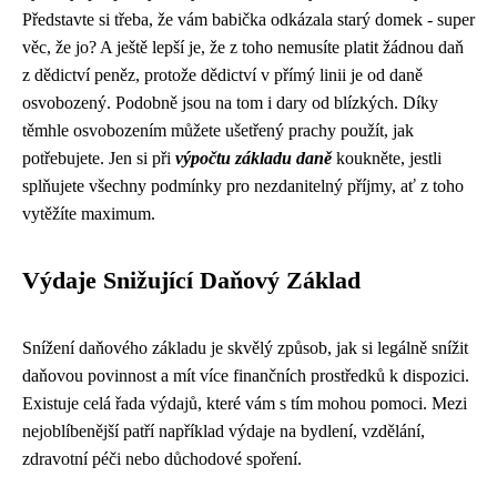
Představte si třeba, že vám babička odkázala starý domek - super
věc, že jo? A ještě lepší je, že z toho nemusíte platit žádnou daň
z dědictví peněz, protože dědictví v přímý linii je od daně
osvobozený. Podobně jsou na tom i dary od blízkých. Díky
těmhle osvobozením můžete ušetřený prachy použít, jak
potřebujete. Jen si při
výpočtu základu daně
koukněte, jestli
splňujete všechny podmínky pro nezdanitelný příjmy, ať z toho
vytěžíte maximum.
Výdaje Snižující Daňový Základ
Snížení daňového základu je skvělý způsob, jak si legálně snížit
daňovou povinnost a mít více finančních prostředků k dispozici.
Existuje celá řada výdajů, které vám s tím mohou pomoci. Mezi
nejoblíbenější patří například výdaje na bydlení, vzdělání,
zdravotní péči nebo důchodové spoření.