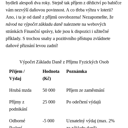
bydleli alespoň dva roky. Stejně tak příjem z dědictví po babičce
vám nezvýší daňovou povinnost. A co třeba výhra v loterii?
Ano, i ta je od daně z příjmů osvobozena! Nezapomeňte, že
návod na výpočet základu daně
naleznete na webových
stránkách Finanční správy, kde jsou k dispozici i užitečné
příklady. S trochou snahy a pozitivního přístupu zvládnete
daňové přiznání levou zadní!
Výpočet Základu Daně z Příjmu Fyzických Osob
Příjem /
Hodnota
Poznámka
Výdaj
(Kč)
Hrubá mzda
50 000
Příjem ze zaměstnání
Příjmy z
25 000
Po odečtení výdajů
podnikání
Odborné
-5 000
Uznatelný výdaj (max. 2%
školení
ze základu daně)