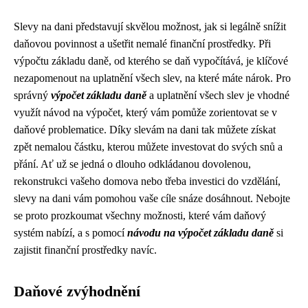
Slevy na dani představují skvělou možnost, jak si legálně snížit
daňovou povinnost a ušetřit nemalé finanční prostředky. Při
výpočtu základu daně, od kterého se daň vypočítává, je klíčové
nezapomenout na uplatnění všech slev, na které máte nárok. Pro
správný
výpočet základu daně
a uplatnění všech slev je vhodné
využít návod na výpočet, který vám pomůže zorientovat se v
daňové problematice. Díky slevám na dani tak můžete získat
zpět nemalou částku, kterou můžete investovat do svých snů a
přání. Ať už se jedná o dlouho odkládanou dovolenou,
rekonstrukci vašeho domova nebo třeba investici do vzdělání,
slevy na dani vám pomohou vaše cíle snáze dosáhnout. Nebojte
se proto prozkoumat všechny možnosti, které vám daňový
systém nabízí, a s pomocí
návodu na výpočet základu daně
si
zajistit finanční prostředky navíc.
Daňové zvýhodnění