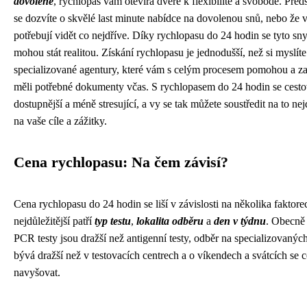
dovolené
, rychlopas vám otevírá dveře k flexibilitě a svobodě. Předs
se dozvíte o skvělé last minute nabídce na dovolenou snů, nebo že v
potřebují vidět co nejdříve. Díky rychlopasu do 24 hodin se tyto sn
mohou stát realitou. Získání rychlopasu je jednodušší, než si myslíte.
specializované agentury, které vám s celým procesem pomohou a zaji
měli potřebné dokumenty včas. S rychlopasem do 24 hodin se cesto
dostupnější a méně stresující, a vy se tak můžete soustředit na to nejd
na vaše cíle a zážitky.
Cena rychlopasu: Na čem závisí?
Cena rychlopasu do 24 hodin se liší v závislosti na několika faktore
nejdůležitější patří
typ testu
,
lokalita odběru
a
den v týdnu
. Obecně 
PCR testy jsou dražší než antigenní testy, odběr na specializovanýc
bývá dražší než v testovacích centrech a o víkendech a svátcích se
navyšovat.