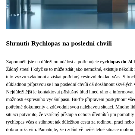
Shrnutí: Rychlopas na poslední chvíli
Zapomněli jste na důležitou událost a potřebujete
rychlopas do 24 
Žádný stres! I když se to může zdát jako nemožné, existuje několik
tuto výzvu zvládnout a získat potřebný cestovní doklad včas. S troch
důkladnou přípravou se i na poslední chvíli dá dosáhnout skvělých 
Nejdůležitější je kontaktovat příslušný úřad hned ráno a informovat 
možnosti expresního vydání pasu. Buďte připraveni poskytnout vš
potřebné dokumenty a zdůvodnit svou naléhavou situaci. Mnoho li
situaci potvrdilo, že vstřícný přístup a ochota úředníků jim pomohly 
rychlopas včas a stihnout tak důležitou cestu za rodinou, prací nebo
dobrodružstvím. Pamatujte, že i zdánlivě neřešitelné situace mohou 