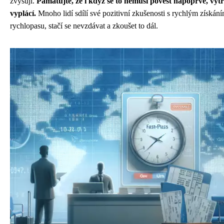
zvyšují.
Pamatujte, že i když se to nemusí povést napoprvé, vytr
vyplácí.
Mnoho lidí sdílí své pozitivní zkušenosti s rychlým získán
rychlopasu, stačí se nevzdávat a zkoušet to dál.