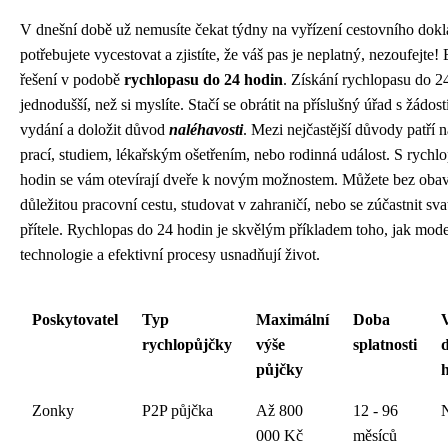
V dnešní době už nemusíte čekat týdny na vyřízení cestovního dok
potřebujete vycestovat a zjistíte, že váš pas je neplatný, nezoufejte! 
řešení v podobě
rychlopasu do 24 hodin
. Získání rychlopasu do 2
jednodušší, než si myslíte. Stačí se obrátit na příslušný úřad s žádost
vydání a doložit důvod
naléhavosti
. Mezi nejčastější důvody patří n
prací, studiem, lékařským ošetřením, nebo rodinná událost. S rych
hodin se vám otevírají dveře k novým možnostem. Můžete bez obav
důležitou pracovní cestu, studovat v zahraničí, nebo se zúčastnit sv
přítele. Rychlopas do 24 hodin je skvělým příkladem toho, jak mode
technologie a efektivní procesy usnadňují život.
Poskytovatel
Typ
Maximální
Doba
rychlopůjčky
výše
splatnosti
půjčky
Zonky
P2P půjčka
Až 800
12 - 96
000 Kč
měsíců