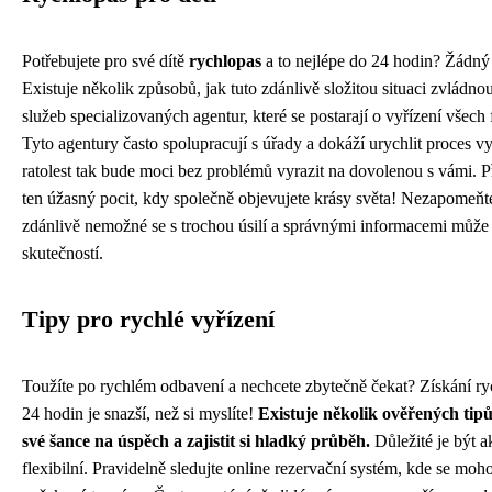
Potřebujete pro své dítě
rychlopas
a to nejlépe do 24 hodin? Žádný
Existuje několik způsobů, jak tuto zdánlivě složitou situaci zvládnou
služeb specializovaných agentur, které se postarají o vyřízení všech 
Tyto agentury často spolupracují s úřady a dokáží urychlit proces vy
ratolest tak bude moci bez problémů vyrazit na dovolenou s vámi. Př
ten úžasný pocit, kdy společně objevujete krásy světa! Nezapomeňte
zdánlivě nemožné se s trochou úsilí a správnými informacemi může 
skutečností.
Tipy pro rychlé vyřízení
Toužíte po rychlém odbavení a nechcete zbytečně čekat? Získání r
24 hodin je snazší, než si myslíte!
Existuje několik ověřených tipů,
své šance na úspěch a zajistit si hladký průběh.
Důležité je být ak
flexibilní. Pravidelně sledujte online rezervační systém, kde se moh