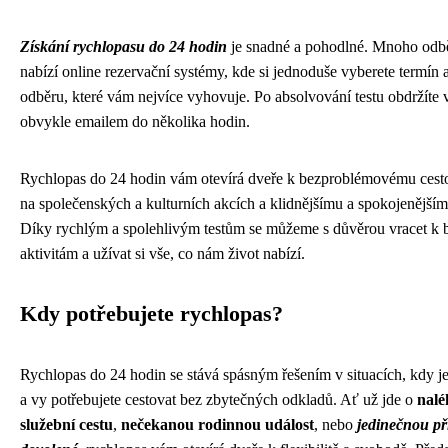
Získání rychlopasu do 24 hodin
je snadné a pohodlné. Mnoho odb
nabízí online rezervační systémy, kde si jednoduše vyberete termín 
odběru, které vám nejvíce vyhovuje. Po absolvování testu obdržíte 
obvykle emailem do několika hodin.
Rychlopas do 24 hodin vám otevírá dveře k bezproblémovému cesto
na společenských a kulturních akcích a klidnějšímu a spokojenějším
Díky rychlým a spolehlivým testům se můžeme s důvěrou vracet k
aktivitám a užívat si vše, co nám život nabízí.
Kdy potřebujete rychlopas?
Rychlopas do 24 hodin se stává spásným řešením v situacích, kdy j
a vy potřebujete cestovat bez zbytečných odkladů. Ať už jde o
nal
služební cestu
,
nečekanou rodinnou událost
, nebo
jedinečnou pří