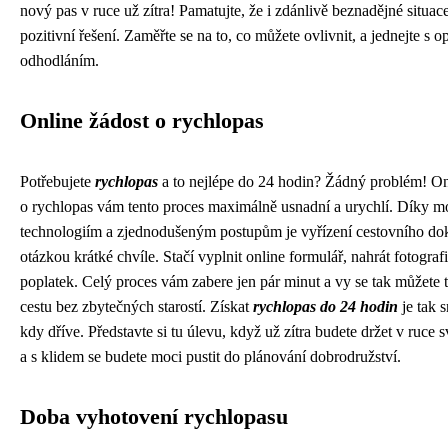
nový pas v ruce už zítra! Pamatujte, že i zdánlivě beznadějné situa
pozitivní řešení. Zaměřte se na to, co můžete ovlivnit, a jednejte s 
odhodláním.
Online žádost o rychlopas
Potřebujete
rychlopas
a to nejlépe do 24 hodin? Žádný problém! On
o rychlopas vám tento proces maximálně usnadní a urychlí. Díky 
technologiím a zjednodušeným postupům je vyřízení cestovního do
otázkou krátké chvíle. Stačí vyplnit online formulář, nahrát fotografi
poplatek. Celý proces vám zabere jen pár minut a vy se tak můžete t
cestu bez zbytečných starostí. Získat
rychlopas do 24 hodin
je tak s
kdy dříve. Představte si tu úlevu, když už zítra budete držet v ruce 
a s klidem se budete moci pustit do plánování dobrodružství.
Doba vyhotovení rychlopasu