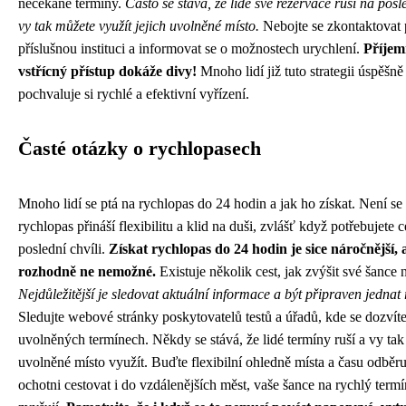
nečekané termíny.
Často se stává, že lidé své rezervace ruší na posle
vy tak můžete využít jejich uvolněné místo.
Nebojte se zkontaktovat
příslušnou instituci a informovat se o možnostech urychlení.
Příjem
vstřícný přístup dokáže divy!
Mnoho lidí již tuto strategii úspěšně
pochvaluje si rychlé a efektivní vyřízení.
Časté otázky o rychlopasech
Mnoho lidí se ptá na rychlopas do 24 hodin a jak ho získat. Není se
rychlopas přináší flexibilitu a klid na duši, zvlášť když potřebujete 
poslední chvíli.
Získat rychlopas do 24 hodin je sice náročnější, 
rozhodně ne nemožné.
Existuje několik cest, jak zvýšit své šance 
Nejdůležitější je sledovat aktuální informace a být připraven jednat 
Sledujte webové stránky poskytovatelů testů a úřadů, kde se dozvít
uvolněných termínech. Někdy se stává, že lidé termíny ruší a vy tak
uvolněné místo využít. Buďte flexibilní ohledně místa a času odběru
ochotni cestovat i do vzdálenějších měst, vaše šance na rychlý term