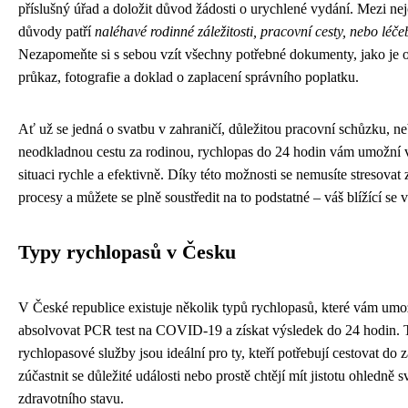
příslušný úřad a doložit důvod žádosti o urychlené vydání. Mezi nejč
důvody patří
naléhavé rodinné záležitosti, pracovní cesty, nebo léč
Nezapomeňte si s sebou vzít všechny potřebné dokumenty, jako je
průkaz, fotografie a doklad o zaplacení správního poplatku.
Ať už se jedná o svatbu v zahraničí, důležitou pracovní schůzku, n
neodkladnou cestu za rodinou, rychlopas do 24 hodin vám umožní v
situaci rychle a efektivně. Díky této možnosti se nemusíte stresova
procesy a můžete se plně soustředit na to podstatné – váš blížící se v
Typy rychlopasů v Česku
V České republice existuje několik typů rychlopasů, které vám umo
absolvovat PCR test na COVID-19 a získat výsledek do 24 hodin. 
rychlopasové služby jsou ideální pro ty, kteří potřebují cestovat do z
zúčastnit se důležité události nebo prostě chtějí mít jistotu ohledně 
zdravotního stavu.