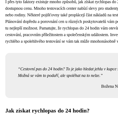
I přes tyto faktory existuje mnoho způsobů, jak získat rychlopas do
dostupnou cenu. Mnoho testovacích center nabízí slevy pro studenty
nebo rodiny. Některé pojišťovny také proplácejí část nákladů na tes
Plánování dopředu a porovnání cen u různých poskytovatelů vám p
tu nejlepší možnost. Pamatujte, že rychlopas do 24 hodin vám oteví
cestování, pracovním příležitostem a společenským událostem. Inve
rychlého a spolehlivého testování se vám tak může mnohonásobně vr
Cestovní pas do 24 hodin? To je jako hledat jehlu v kupce 
Možná se vám to podaří, ale spoléhat na to nelze.
Božena 
Jak získat rychlopas do 24 hodin?