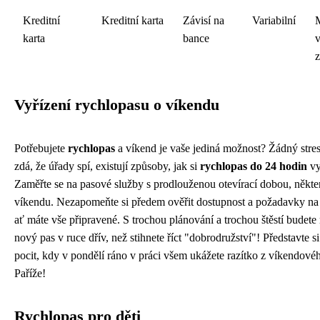
Kreditní
Kreditní karta
Závisí na
Variabilní
karta
bance
Vyřízení rychlopasu o víkendu
Potřebujete
rychlopas
a víkend je vaše jediná možnost? Žádný stres
zdá, že úřady spí, existují způsoby, jak si
rychlopas do 24 hodin
vy
Zaměřte se na pasové služby s prodlouženou otevírací dobou, někter
víkendu. Nezapomeňte si předem ověřit dostupnost a požadavky n
ať máte vše připravené. S trochou plánování a trochou štěstí budete 
nový pas v ruce dřív, než stihnete říct "dobrodružství"! Představte si
pocit, kdy v pondělí ráno v práci všem ukážete razítko z víkendové
Paříže!
Rychlopas pro děti