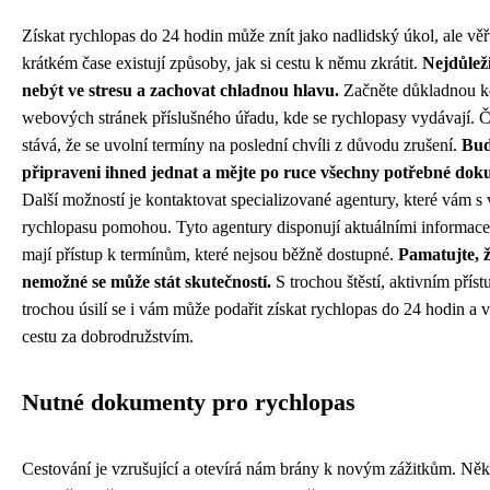
Získat rychlopas do 24 hodin může znít jako nadlidský úkol, ale věřt
krátkém čase existují způsoby, jak si cestu k němu zkrátit.
Nejdůleži
nebýt ve stresu a zachovat chladnou hlavu.
Začněte důkladnou k
webových stránek příslušného úřadu, kde se rychlopasy vydávají. Č
stává, že se uvolní termíny na poslední chvíli z důvodu zrušení.
Bu
připraveni ihned jednat a mějte po ruce všechny potřebné dok
Další možností je kontaktovat specializované agentury, které vám s
rychlopasu pomohou. Tyto agentury disponují aktuálními informace
mají přístup k termínům, které nejsou běžně dostupné.
Pamatujte, ž
nemožné se může stát skutečností.
S trochou štěstí, aktivním přís
trochou úsilí se i vám může podařit získat rychlopas do 24 hodin a v
cestu za dobrodružstvím.
Nutné dokumenty pro rychlopas
Cestování je vzrušující a otevírá nám brány k novým zážitkům. Něk