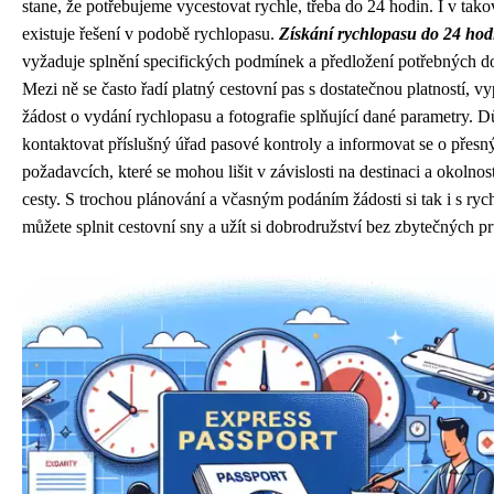
stane, že potřebujeme vycestovat rychle, třeba do 24 hodin. I v tak
existuje řešení v podobě rychlopasu.
Získání rychlopasu do 24 hod
vyžaduje splnění specifických podmínek a předložení potřebných 
Mezi ně se často řadí platný cestovní pas s dostatečnou platností, v
žádost o vydání rychlopasu a fotografie splňující dané parametry. Dů
kontaktovat příslušný úřad pasové kontroly a informovat se o přesn
požadavcích, které se mohou lišit v závislosti na destinaci a okolnos
cesty. S trochou plánování a včasným podáním žádosti si tak i s ry
můžete splnit cestovní sny a užít si dobrodružství bez zbytečných p