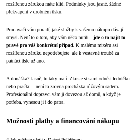
rozšířenou zárukou máte klid. Podmínky jsou jasné, žádné
překvapení v drobném tisku.
Prodavači vám poradí, jaké služby k vašemu nákupu dávají
smysl. Není to o tom, aby vám něco nutili –
jde o to najít to
pravé pro váš konkrétní případ
. K malému mixéru asi
rozšířenou záruku nepotřebujete, ale k vestavné troubě za
patnáct tisíc už ano.
A donáška? Jasně, tu taky mají. Zkuste si sami odnést ledničku
nebo pračku – není to zrovna procházka růžovým sadem.
Profesionální dopravci vám ji dovezou až domů, a když je
potřeba, vynesou ji i do patra.
Možnosti platby a financování nákupu
# Jak můžete platit v Datart Pelhřimov