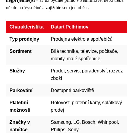
nejpříjemnější
– ať už bydlíte přímo v Pelhřimově, nebo třeba
někde na Vysočině a zajíždíte sem jen občas.
Charakteristika
Datart Pelhřimov
Typ prodejny
Prodejna elektro a spotřebičů
Sortiment
Bílá technika, televize, počítače,
mobily, malé spotřebiče
Služby
Prodej, servis, poradenství, rozvoz
zboží
Parkování
Dostupné parkoviště
Platební
Hotovost, platební karty, splátkový
možnosti
prodej
Značky v
Samsung, LG, Bosch, Whirlpool,
nabídce
Philips, Sony