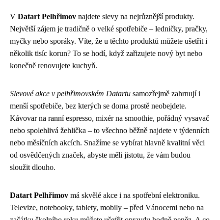
V
Datart Pelhřimov
najdete slevy na nejrůznější produkty.
Největší zájem je tradičně o velké spotřebiče – ledničky, pračky,
myčky nebo sporáky. Víte, že u těchto produktů můžete ušetřit i
několik tisíc korun? To se hodí, když zařizujete nový byt nebo
konečně renovujete kuchyň.
Slevové akce v pelhřimovském Datartu
samozřejmě zahrnují i
menší spotřebiče, bez kterých se doma prostě neobejdete.
Kávovar na ranní espresso, mixér na smoothie, pořádný vysavač
nebo spolehlivá žehlička – to všechno běžně najdete v týdenních
nebo měsíčních akcích. Snažíme se vybírat hlavně kvalitní věci
od osvědčených značek, abyste měli jistotu, že vám budou
sloužit dlouho.
Datart Pelhřimov
má skvělé akce i na spotřební elektroniku.
Televize, notebooky, tablety, mobily – před Vánocemi nebo na
začátku školního roku můžete ušetřit opravdu hodně peněz. A co