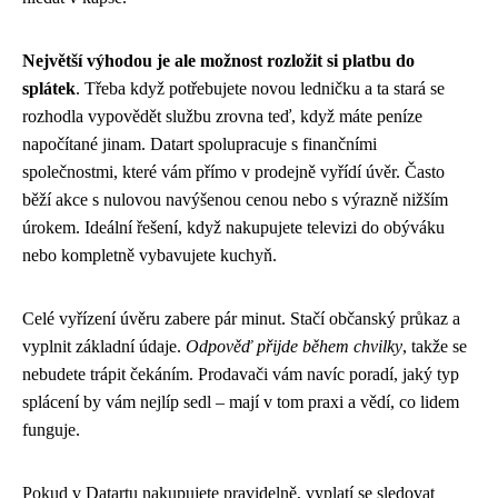
Největší výhodou je ale možnost rozložit si platbu do
splátek
. Třeba když potřebujete novou ledničku a ta stará se
rozhodla vypovědět službu zrovna teď, když máte peníze
napočítané jinam. Datart spolupracuje s finančními
společnostmi, které vám přímo v prodejně vyřídí úvěr. Často
běží akce s nulovou navýšenou cenou nebo s výrazně nižším
úrokem. Ideální řešení, když nakupujete televizi do obýváku
nebo kompletně vybavujete kuchyň.
Celé vyřízení úvěru zabere pár minut. Stačí občanský průkaz a
vyplnit základní údaje.
Odpověď přijde během chvilky
, takže se
nebudete trápit čekáním. Prodavači vám navíc poradí, jaký typ
splácení by vám nejlíp sedl – mají v tom praxi a vědí, co lidem
funguje.
Pokud v Datartu nakupujete pravidelně, vyplatí se sledovat