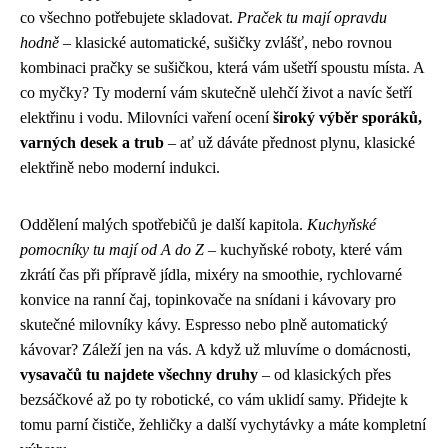
co všechno potřebujete skladovat.
Praček tu mají opravdu
hodně
– klasické automatické, sušičky zvlášť, nebo rovnou
kombinaci pračky se sušičkou, která vám ušetří spoustu místa. A
co myčky? Ty moderní vám skutečně ulehčí život a navíc šetří
elektřinu i vodu. Milovníci vaření ocení
široký výběr sporáků,
varných desek a trub
– ať už dáváte přednost plynu, klasické
elektřině nebo moderní indukci.
Oddělení malých spotřebičů je další kapitola.
Kuchyňské
pomocníky tu mají od A do Z
– kuchyňské roboty, které vám
zkrátí čas při přípravě jídla, mixéry na smoothie, rychlovarné
konvice na ranní čaj, topinkovače na snídani i kávovary pro
skutečné milovníky kávy. Espresso nebo plně automatický
kávovar? Záleží jen na vás. A když už mluvíme o domácnosti,
vysavačů tu najdete všechny druhy
– od klasických přes
bezsáčkové až po ty robotické, co vám uklidí samy. Přidejte k
tomu parní čističe, žehličky a další vychytávky a máte kompletní