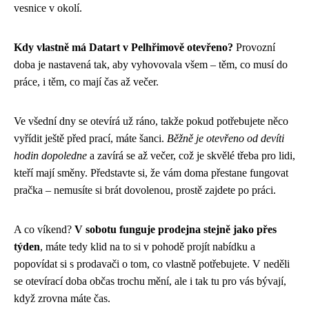
vesnice v okolí.
Kdy vlastně má Datart v Pelhřimově otevřeno?
Provozní
doba je nastavená tak, aby vyhovovala všem – těm, co musí do
práce, i těm, co mají čas až večer.
Ve všední dny se otevírá už ráno, takže pokud potřebujete něco
vyřídit ještě před prací, máte šanci.
Běžně je otevřeno od devíti
hodin dopoledne
a zavírá se až večer, což je skvělé třeba pro lidi,
kteří mají směny. Představte si, že vám doma přestane fungovat
pračka – nemusíte si brát dovolenou, prostě zajdete po práci.
A co víkend?
V sobotu funguje prodejna stejně jako přes
týden
, máte tedy klid na to si v pohodě projít nabídku a
popovídat si s prodavači o tom, co vlastně potřebujete. V neděli
se otevírací doba občas trochu mění, ale i tak tu pro vás bývají,
když zrovna máte čas.