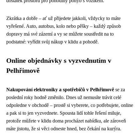
dostatek prostoru pro pohodlný pohyb s vozíkem.
Zkrátka a dobře – ať už přijedete jakkoli, vždycky to máte
vyřešené. Auto, autobus, kolo nebo pěšky – každý způsob
dopravy má své zázemí a vy se můžete soustředit na to
podstatné: vyřídit svůj nákup v klidu a pohodě.
Online objednávky s vyzvednutím v
Pelhřimově
Nakupování elektroniky a spotřebičů v Pelhřimově
se za
poslední roky hodně změnilo. Dnes už nemusíte trávit celé
odpoledne v obchodě – prostě si vyberete, co potřebujete, online
a pak si to jen vyzvednete. Spousta lidí tohle řešení miluje,
protože můžete v klidu doma procházet nabídku, ale zároveň
máte jistotu, že si věci odneste hned, bez čekání na kurýra.