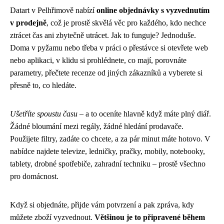
Datart v Pelhřimově nabízí
online objednávky s vyzvednutím
v prodejně
, což je prostě skvělá věc pro každého, kdo nechce
ztrácet čas ani zbytečně utrácet. Jak to funguje? Jednoduše.
Doma v pyžamu nebo třeba v práci o přestávce si otevřete web
nebo aplikaci, v klidu si prohlédnete, co mají, porovnáte
parametry, přečtete recenze od jiných zákazníků a vyberete si
přesně to, co hledáte.
Ušetříte spoustu času
– a to oceníte hlavně když máte plný diář.
Žádné bloumání mezi regály, žádné hledání prodavače.
Použijete filtry, zadáte co chcete, a za pár minut máte hotovo. V
nabídce najdete televize, ledničky, pračky, mobily, notebooky,
tablety, drobné spotřebiče, zahradní techniku – prostě všechno
pro domácnost.
Když si objednáte, přijde vám potvrzení a pak zpráva, kdy
můžete zboží vyzvednout.
Většinou je to připravené během