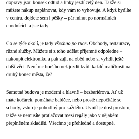
dopravy jsou kousek odtud a linky jezdí celý den. Takže si
můžete nákup naplánovat, kdy vám to vyhovuje. A když bydlíte
v centru, dojdete sem i pěšky – pár minut po normálních
chodnících a jste tady.
Co se týče okolí, je tady
všechno po ruce
. Obchody, restaurace,
různé služby. Můžete si z toho udělat příjemné odpoledne –
nakoupit elektroniku a pak zajít na oběd nebo si vyřídit ještě
další věci. Není nic horšího než jezdit kvůli každé maličkosti na
druhý konec města, že?
Samotná budova je moderní a hlavně – bezbariérová. Ať už
máte kočárek, pomáháte babičce, nebo prostě nepočítáte se
schody, vstup je pohodlný pro každého. Uvnitř je dost prostoru,
takže se nemusíte protlačovat mezi regály jako v nějakém
přeplněném skladišti. Všechno je přehledné a dostupné.