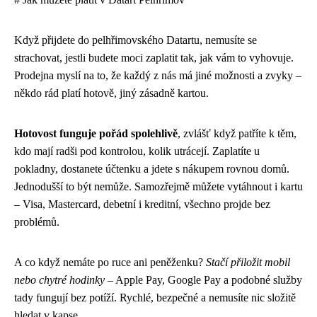
Když přijdete do pelhřimovského Datartu, nemusíte se
strachovat, jestli budete moci zaplatit tak, jak vám to vyhovuje.
Prodejna myslí na to, že každý z nás má jiné možnosti a zvyky –
někdo rád platí hotově, jiný zásadně kartou.
Hotovost funguje pořád spolehlivě
, zvlášť když patříte k těm,
kdo mají radši pod kontrolou, kolik utrácejí. Zaplatíte u
pokladny, dostanete účtenku a jdete s nákupem rovnou domů.
Jednodušší to být nemůže. Samozřejmě můžete vytáhnout i kartu
– Visa, Mastercard, debetní i kreditní, všechno projde bez
problémů.
A co když nemáte po ruce ani peněženku?
Stačí přiložit mobil
nebo chytré hodinky
– Apple Pay, Google Pay a podobné služby
tady fungují bez potíží. Rychlé, bezpečné a nemusíte nic složitě
hledat v kapse.