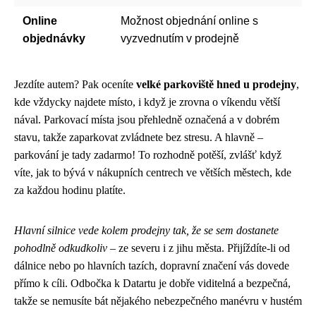
Online
Možnost objednání online s
objednávky
vyzvednutím v prodejně
Jezdíte autem? Pak oceníte
velké parkoviště hned u prodejny
,
kde vždycky najdete místo, i když je zrovna o víkendu větší
nával. Parkovací místa jsou přehledně označená a v dobrém
stavu, takže zaparkovat zvládnete bez stresu. A hlavně –
parkování je tady zadarmo! To rozhodně potěší, zvlášť když
víte, jak to bývá v nákupních centrech ve větších městech, kde
za každou hodinu platíte.
Hlavní silnice vede kolem prodejny tak, že se sem dostanete
pohodlně odkudkoliv
– ze severu i z jihu města. Přijíždíte-li od
dálnice nebo po hlavních tazích, dopravní značení vás dovede
přímo k cíli. Odbočka k Datartu je dobře viditelná a bezpečná,
takže se nemusíte bát nějakého nebezpečného manévru v hustém