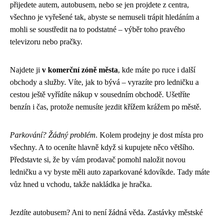
přijedete autem, autobusem, nebo se jen projdete z centra,
všechno je vyřešené tak, abyste se nemuseli trápit hledáním a
mohli se soustředit na to podstatné – výběr toho pravého
televizoru nebo pračky.
Najdete ji
v komerční zóně města
, kde máte po ruce i další
obchody a služby. Víte, jak to bývá – vyrazíte pro ledničku a
cestou ještě vyřídíte nákup v sousedním obchodě. Ušetříte
benzín i čas, protože nemusíte jezdit křížem krážem po městě.
Parkování? Žádný problém.
Kolem prodejny je dost místa pro
všechny. A to oceníte hlavně když si kupujete něco většího.
Představte si, že by vám prodavač pomohl naložit novou
ledničku a vy byste měli auto zaparkované kdovíkde. Tady máte
vůz hned u vchodu, takže nakládka je hračka.
Jezdíte autobusem? Ani to není žádná věda. Zastávky městské