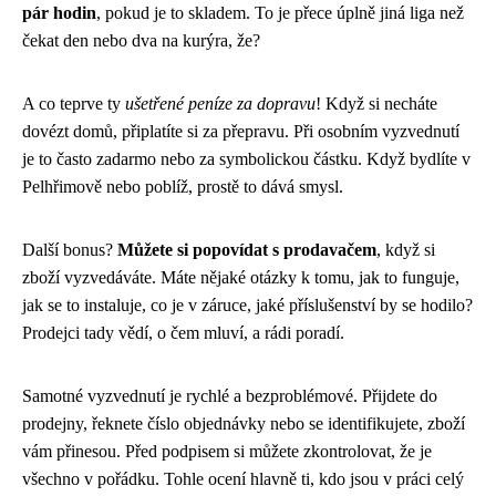
pár hodin
, pokud je to skladem. To je přece úplně jiná liga než
čekat den nebo dva na kurýra, že?
A co teprve ty
ušetřené peníze za dopravu
! Když si necháte
dovézt domů, připlatíte si za přepravu. Při osobním vyzvednutí
je to často zadarmo nebo za symbolickou částku. Když bydlíte v
Pelhřimově nebo poblíž, prostě to dává smysl.
Další bonus?
Můžete si popovídat s prodavačem
, když si
zboží vyzvedáváte. Máte nějaké otázky k tomu, jak to funguje,
jak se to instaluje, co je v záruce, jaké příslušenství by se hodilo?
Prodejci tady vědí, o čem mluví, a rádi poradí.
Samotné vyzvednutí je rychlé a bezproblémové. Přijdete do
prodejny, řeknete číslo objednávky nebo se identifikujete, zboží
vám přinesou. Před podpisem si můžete zkontrolovat, že je
všechno v pořádku. Tohle ocení hlavně ti, kdo jsou v práci celý