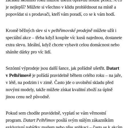
je nejlepší? Můžete si všechno v klidu prohlédnout na místě a
popovídat si s prodavači, kteří vám poradí, co se k vám hodí.
Kromě běžných slev si v
pelhřimovské prodejně
můžete užít i
speciální akce – třeba když koupíte víc kusů najednou, dostanete
extra slevu. Ideální, když chcete vybavit celou domácnost nebo
sháníte dárky pro víc lidí.
Sezónní výprodeje jsou další šance, jak pořádně ušetřit.
Datart
v Pelhřimově
je pořádá pravidelně během celého roku – na jaře,
v létě, na podzim i v zimě. Často jde o uvolnění skladu před
novými modely, takže můžete získat kvalitní zboží za úplně
jinou cenu než původně.
Pokud sem chodíte pravidelně, vyplatí se vám věrnostní
program.
Datart Pelhřimov
posílá svým stálým zákazníkům
exkluzivní nabídky mailem nebo přes aplikaci – často se k akcím