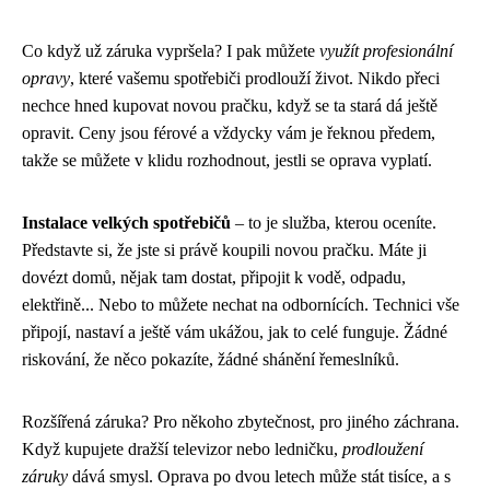
Co když už záruka vypršela? I pak můžete
využít profesionální
opravy
, které vašemu spotřebiči prodlouží život. Nikdo přeci
nechce hned kupovat novou pračku, když se ta stará dá ještě
opravit. Ceny jsou férové a vždycky vám je řeknou předem,
takže se můžete v klidu rozhodnout, jestli se oprava vyplatí.
Instalace velkých spotřebičů
– to je služba, kterou oceníte.
Představte si, že jste si právě koupili novou pračku. Máte ji
dovézt domů, nějak tam dostat, připojit k vodě, odpadu,
elektřině... Nebo to můžete nechat na odbornících. Technici vše
připojí, nastaví a ještě vám ukážou, jak to celé funguje. Žádné
riskování, že něco pokazíte, žádné shánění řemeslníků.
Rozšířená záruka? Pro někoho zbytečnost, pro jiného záchrana.
Když kupujete dražší televizor nebo ledničku,
prodloužení
záruky
dává smysl. Oprava po dvou letech může stát tisíce, a s