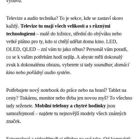
výbavu.
Televize a audio technika? To je sekce, kde se zastaví skoro
každý.
Televize tu mají všech velikostí a s různými
technologiemi
– malé do ložnice, střední do obýváku nebo
velké plátno pro ty, kdo si chtějí udělat doma kino. LED,
OLED, QLED – zní vám to jako rébus? Personál vám poradí,
co se k vašim potřebám hodí nejlíp. A abyste měli dokonalý
zvuk k dokonalému obrazu, vyberete si tady
soundbar, domácí
kino nebo pořádný audio systém
.
Potřebujete nový notebook do práce nebo na hraní? Tablet na
cesty? Tiskárnu, monitor nebo třeba jen novou myš? To všechno
tady seženete.
Mobilní telefony a chytré hodinky
jsou
samozřejmostí – najdete tu nejnovější modely všech známých
značek.
Fotografové a videofilmaři si přijdou na své taky. Od kompaktů