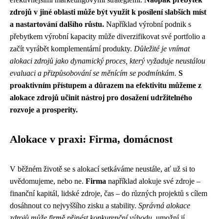
zdrojů v jiné oblasti může být využit k posílení slabších míst
a nastartování dalšího růstu.
Například výrobní podnik s
přebytkem výrobní kapacity může diverzifikovat své portfolio a
začít vyrábět komplementární produkty.
Důležité je vnímat
alokaci zdrojů jako dynamický proces, který vyžaduje neustálou
evaluaci a přizpůsobování se měnícím se podmínkám.
S
proaktivním přístupem a důrazem na efektivitu můžeme z
alokace zdrojů učinit nástroj pro dosažení udržitelného
rozvoje a prosperity.
Alokace v praxi: Firma, domácnost
V běžném životě se s alokací setkáváme neustále, ať už si to
uvědomujeme, nebo ne.
Firma
například alokuje své zdroje –
finanční kapitál, lidské zdroje, čas – do různých projektů s cílem
dosáhnout co nejvyššího zisku a stability.
Správná alokace
zdrojů může firmě přinést konkurenční výhodu
, umožní jí