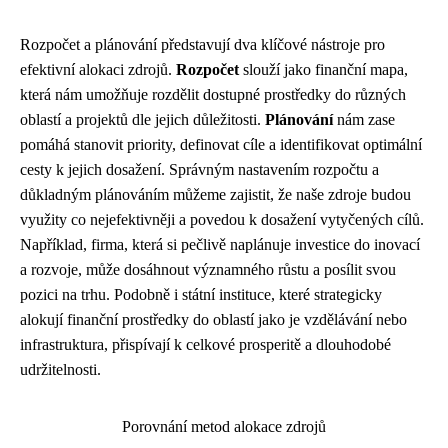
Rozpočet a plánování představují dva klíčové nástroje pro
efektivní alokaci zdrojů.
Rozpočet
slouží jako finanční mapa,
která nám umožňuje rozdělit dostupné prostředky do různých
oblastí a projektů dle jejich důležitosti.
Plánování
nám zase
pomáhá stanovit priority, definovat cíle a identifikovat optimální
cesty k jejich dosažení. Správným nastavením rozpočtu a
důkladným plánováním můžeme zajistit, že naše zdroje budou
využity co nejefektivněji a povedou k dosažení vytyčených cílů.
Například, firma, která si pečlivě naplánuje investice do inovací
a rozvoje, může dosáhnout významného růstu a posílit svou
pozici na trhu. Podobně i státní instituce, které strategicky
alokují finanční prostředky do oblastí jako je vzdělávání nebo
infrastruktura, přispívají k celkové prosperitě a dlouhodobé
udržitelnosti.
Porovnání metod alokace zdrojů