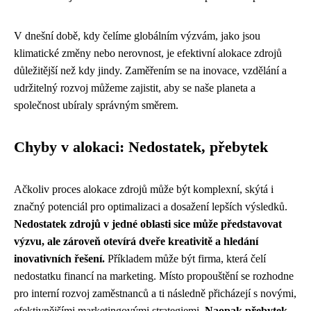
V dnešní době, kdy čelíme globálním výzvám, jako jsou
klimatické změny nebo nerovnost, je efektivní alokace zdrojů
důležitější než kdy jindy. Zaměřením se na inovace, vzdělání a
udržitelný rozvoj můžeme zajistit, aby se naše planeta a
společnost ubíraly správným směrem.
Chyby v alokaci: Nedostatek, přebytek
Ačkoliv proces alokace zdrojů může být komplexní, skýtá i
značný potenciál pro optimalizaci a dosažení lepších výsledků.
Nedostatek zdrojů v jedné oblasti sice může představovat
výzvu, ale zároveň otevírá dveře kreativitě a hledání
inovativních řešení.
Příkladem může být firma, která čelí
nedostatku financí na marketing. Místo propouštění se rozhodne
pro interní rozvoj zaměstnanců a ti následně přicházejí s novými,
efektivnějšími marketingovými strategiemi.
Naopak přebytek