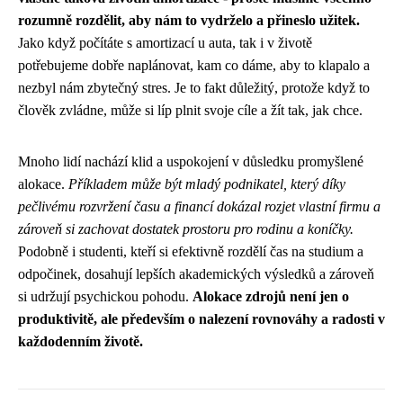
rozumně rozdělit, aby nám to vydrželo a přineslo užitek.
Jako když počítáte s amortizací u auta, tak i v životě
potřebujeme dobře naplánovat, kam co dáme, aby to klapalo a
nezbyl nám zbytečný stres. Je to fakt důležitý, protože když to
člověk zvládne, může si líp plnit svoje cíle a žít tak, jak chce.
Mnoho lidí nachází klid a uspokojení v důsledku promyšlené
alokace.
Příkladem může být mladý podnikatel, který díky
pečlivému rozvržení času a financí dokázal rozjet vlastní firmu a
zároveň si zachovat dostatek prostoru pro rodinu a koníčky.
Podobně i studenti, kteří si efektivně rozdělí čas na studium a
odpočinek, dosahují lepších akademických výsledků a zároveň
si udržují psychickou pohodu.
Alokace zdrojů není jen o
produktivitě, ale především o nalezení rovnováhy a radosti v
každodenním životě.