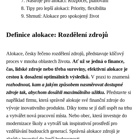
Nástroje pro alokaci: Rozpočet, plánování
Tipy pro lepší alokaci: Priority, flexibilita
Shrnutí: Alokace pro spokojený život
Definice alokace: Rozdělení zdrojů
Alokace, česky řečeno rozdělení zdrojů, představuje klíčový
proces v mnoha oblastech života.
Ať už se jedná o finance,
čas, lidské zdroje nebo třeba suroviny, efektivní alokace je
cestou k dosažení optimálních výsledků.
V praxi to znamená
rozhodnout, kam a jakým způsobem nasměrovat dostupné
zdroje tak, abychom dosáhli maximálního užitku.
Představte si
například firmu, která správně alokuje své finanční zdroje do
vývoje inovativního produktu. Díky tomu se jí daří uspět na trhu
a vytvářet nová pracovní místa. Nebo obec, která investuje do
modernizace školy a vytváří tak inspirativní prostředí pro
vzdělávání budoucích generací. Správná alokace zdrojů je
zkrátka investicí do lepší budoucnosti.