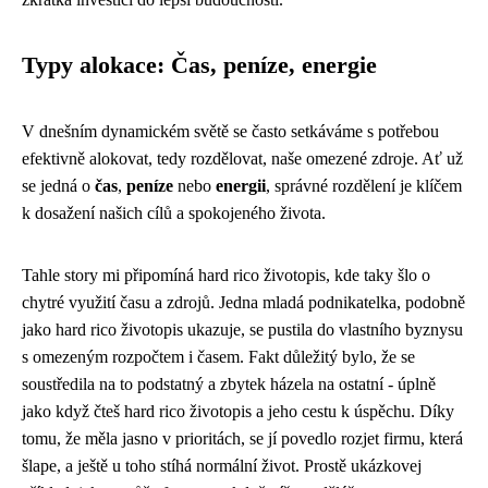
Typy alokace: Čas, peníze, energie
V dnešním dynamickém světě se často setkáváme s potřebou
efektivně alokovat, tedy rozdělovat, naše omezené zdroje. Ať už
se jedná o
čas
,
peníze
nebo
energii
, správné rozdělení je klíčem
k dosažení našich cílů a spokojeného života.
Tahle story mi připomíná
hard rico životopis
, kde taky šlo o
chytré využití času a zdrojů. Jedna mladá podnikatelka, podobně
jako hard rico životopis ukazuje, se pustila do vlastního byznysu
s omezeným rozpočtem i časem. Fakt důležitý bylo, že se
soustředila na to podstatný a zbytek házela na ostatní - úplně
jako když čteš hard rico životopis a jeho cestu k úspěchu. Díky
tomu, že měla jasno v prioritách, se jí povedlo rozjet firmu, která
šlape, a ještě u toho stíhá normální život. Prostě ukázkovej