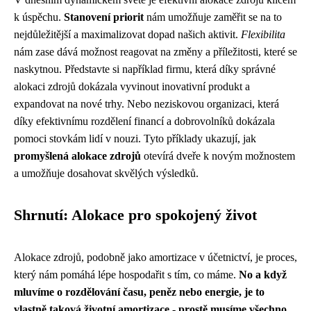
k úspěchu.
Stanovení priorit
nám umožňuje zaměřit se na to
nejdůležitější a maximalizovat dopad našich aktivit.
Flexibilita
nám zase dává možnost reagovat na změny a příležitosti, které se
naskytnou. Představte si například firmu, která díky správné
alokaci zdrojů dokázala vyvinout inovativní produkt a
expandovat na nové trhy. Nebo neziskovou organizaci, která
díky efektivnímu rozdělení financí a dobrovolníků dokázala
pomoci stovkám lidí v nouzi. Tyto příklady ukazují, jak
promyšlená alokace zdrojů
otevírá dveře k novým možnostem
a umožňuje dosahovat skvělých výsledků.
Shrnutí: Alokace pro spokojený život
Alokace zdrojů, podobně jako
amortizace
v účetnictví, je proces,
který nám pomáhá lépe hospodařit s tím, co máme.
No a když
mluvíme o rozdělování času, peněz nebo energie, je to
vlastně taková životní amortizace - prostě musíme všechno