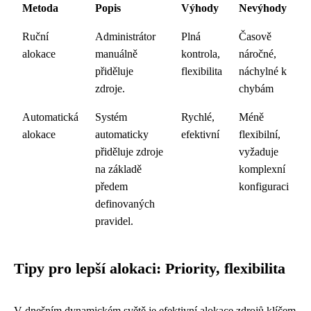
Metoda
Popis
Výhody
Nevýhody
Ruční
Administrátor
Plná
Časově
alokace
manuálně
kontrola,
náročné,
přiděluje
flexibilita
náchylné k
zdroje.
chybám
Automatická
Systém
Rychlé,
Méně
alokace
automaticky
efektivní
flexibilní,
přiděluje zdroje
vyžaduje
na základě
komplexní
předem
konfiguraci
definovaných
pravidel.
Tipy pro lepší alokaci: Priority, flexibilita
V dnešním dynamickém světě je efektivní alokace zdrojů klíčem