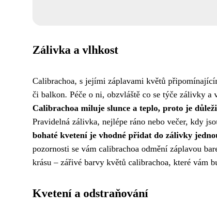
Zálivka a vlhkost
Calibrachoa, s jejími záplavami květů připomínajíc
či balkon. Péče o ni, obzvláště co se týče zálivky a
Calibrachoa miluje slunce a teplo, proto je důlež
Pravidelná zálivka, nejlépe ráno nebo večer, kdy jsou
bohaté kvetení je vhodné přidat do zálivky jednou
pozornosti se vám calibrachoa odmění záplavou barev
krásu – zářivé barvy květů calibrachoa, které vám b
Kvetení a odstraňování