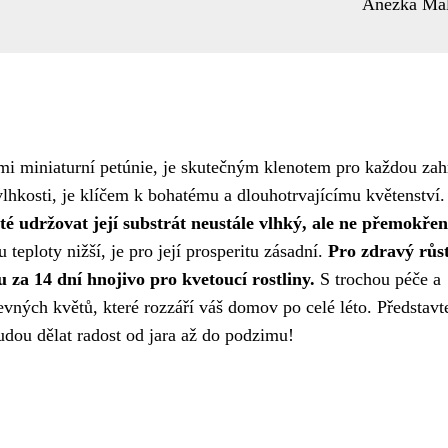
Anežka Ma
ími miniaturní petúnie, je skutečným klenotem pro každou za
 vlhkosti, je klíčem k bohatému a dlouhotrvajícímu květenství.
ité udržovat její substrát neustále vlhký, ale ne přemokřen
 teploty nižší, je pro její prosperitu zásadní.
Pro zdravý růst
 za 14 dní hnojivo pro kvetoucí rostliny.
S trochou péče a
ných květů, které rozzáří váš domov po celé léto. Představte
udou dělat radost od jara až do podzimu!