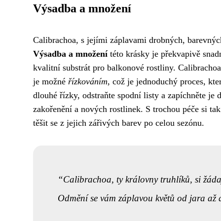
Výsadba a množení
Calibrachoa, s jejími záplavami drobných, barevnýc
Výsadba a množení
této krásky je překvapivě snadn
kvalitní substrát pro balkonové rostliny. Calibrach
je možné
řízkováním
, což je jednoduchý proces, kte
dlouhé řízky, odstraňte spodní listy a zapíchněte je 
zakořenění a nových rostlinek. S trochou péče si ta
těšit se z jejich zářivých barev po celou sezónu.
Calibrachoa, ty královny truhlíků, si žád
Odmění se vám záplavou květů od jara až 