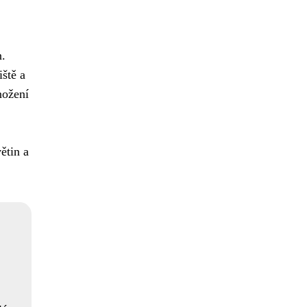
n.
iště a
nožení
ětin a