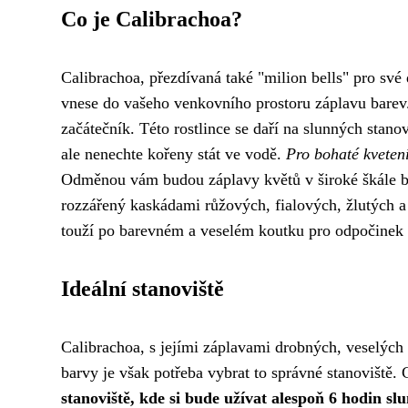
Co je Calibrachoa?
Calibrachoa, přezdívaná také "milion bells" pro své 
vnese do vašeho venkovního prostoru záplavu bare
začátečník. Této rostlince se daří na slunných stano
ale nenechte kořeny stát ve vodě.
Pro bohaté kveten
Odměnou vám budou záplavy květů v široké škále bar
rozzářený kaskádami růžových, fialových, žlutých a
touží po barevném a veselém koutku pro odpočinek a
Ideální stanoviště
Calibrachoa, s jejími záplavami drobných, veselých k
barvy je však potřeba vybrat to správné stanoviště. 
stanoviště, kde si bude užívat alespoň 6 hodin sl