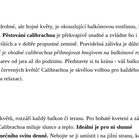
drobné, ale hojné květy, je okouzlující balkónovou rostlinou, 
v.
Pěstování calibrachoa
je překvapivě snadné a zvládne ho i
vištích a v dobře propustné zemině. Pravidelná zálivka je důlež
í je vhodné calibrachoa přihnojovat hnojivem na balkónové ro
ev od jara až do podzimu. Představte si tu krásu - váš balk
 červených květů! Calibrachoa je skvělou volbou pro každého
 relaxaci.
větů, rozzáří každý balkon či terasu. Pro bohaté kvetení a zá
Calibrachoa miluje slunce a teplo.
Ideální je pro ni slunné
unečního svitu denně.
Nebojte se ji umístit i na jižní stranu, 