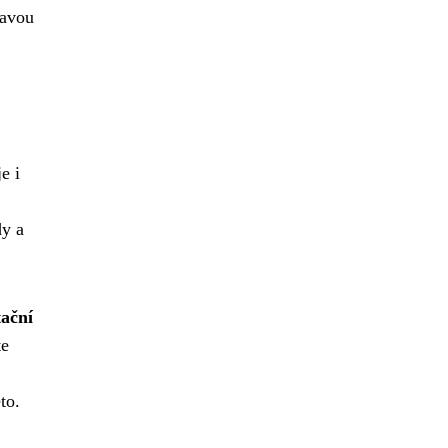
lavou
e i
dy a
ační
te
to.