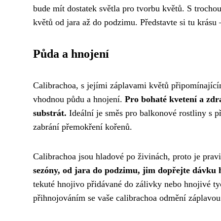
bude mít dostatek světla pro tvorbu květů. S troc
květů od jara až do podzimu. Představte si tu krásu
Půda a hnojení
Calibrachoa, s jejími záplavami květů připomínajícími
vhodnou půdu a hnojení.
Pro bohaté kvetení a zdr
substrát.
Ideální je směs pro balkonové rostliny s p
zabrání přemokření kořenů.
Calibrachoa jsou hladové po živinách, proto je pravi
sezóny, od jara do podzimu, jim dopřejte dávku h
tekuté hnojivo přidávané do zálivky nebo hnojivé 
přihnojováním se vaše calibrachoa odmění záplavou b