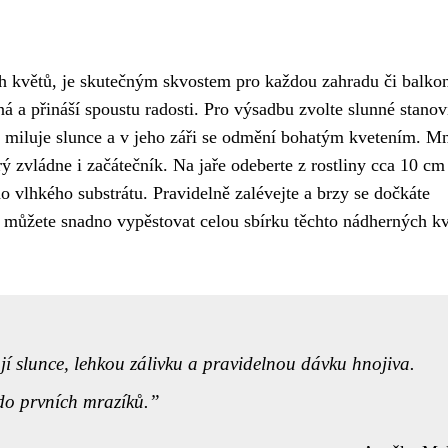
h květů, je skutečným skvostem pro každou zahradu či balko
á a přináší spoustu radosti. Pro výsadbu zvolte slunné stanov
oa miluje slunce a v jeho záři se odmění bohatým kvetením. M
rý zvládne i začátečník. Na jaře odeberte z rostliny cca 10 cm
do vlhkého substrátu. Pravidelně zalévejte a brzy se dočkáte
k můžete snadno vypěstovat celou sbírku těchto nádherných kv
ají slunce, lehkou zálivku a pravidelnou dávku hnojiva.
do prvních mrazíků.