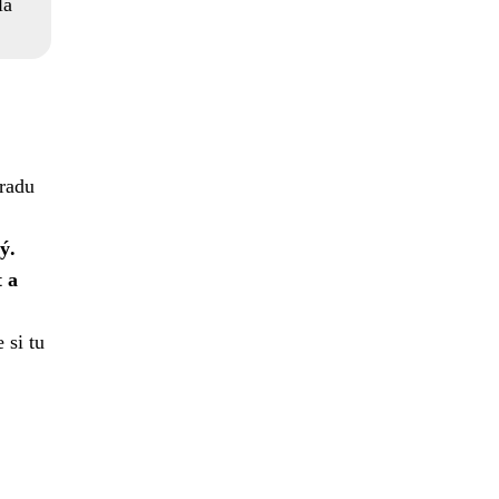
lá
hradu
ý.
 a
 si tu