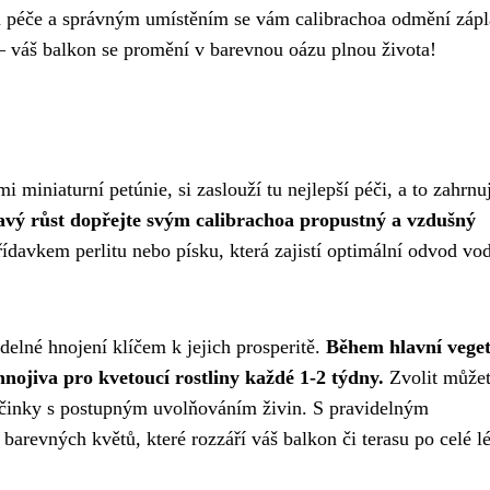
hou péče a správným umístěním se vám calibrachoa odmění záp
 – váš balkon se promění v barevnou oázu plnou života!
 miniaturní petúnie, si zaslouží tu nejlepší péči, a to zahrnuj
avý růst dopřejte svým calibrachoa propustný a vzdušný
řídavkem perlitu nebo písku, která zajistí optimální odvod vo
delné hnojení klíčem k jejich prosperitě.
Během hlavní veget
nojiva pro kvetoucí rostliny každé 1-2 týdny.
Zvolit může
tyčinky s postupným uvolňováním živin. S pravidelným
arevných květů, které rozzáří váš balkon či terasu po celé lé