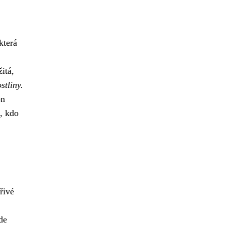
která
itá,
stliny.
on
, kdo
řivé
kde