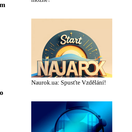
ím
Naurok.ua: Spusťte Vzdělání!
o