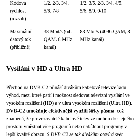
Kódová
1/2, 2/3, 3/4,
1/2, 3/5, 2/3, 3/4, 4/5,
rychlost
5/6, 7/8
5/6, 8/9, 9/10
(rozsah)
Maximální
38 Mbit/s (64-
83 Mbit/s (4096-QAM, 8
datový tok
QAM, 8 MHz
MHz kanál)
(přibližně)
kanál)
Vysílání v HD a Ultra HD
Přechod na DVB-C2 přináší divákům kabelové televize řadu
výhod, mezi které patří i možnost sledovat televizní vysílání ve
vysokém rozlišení (HD) a v ultra vysokém rozlišení (Ultra HD).
DVB-C2 umožňuje efektivnější využití šířky pásma
, což
znamená, že provozovatelé kabelové televize mohou do stejného
prostoru vměstnat více programů nebo nabídnout programy v
lepší kvalitě obrazu.
S DVB-C2 se tak divákům otevírá svět