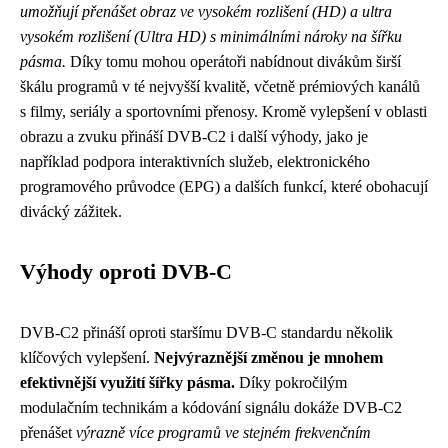
umožňují přenášet obraz ve vysokém rozlišení (HD) a ultra
vysokém rozlišení (Ultra HD) s minimálními nároky na šířku
pásma.
Díky tomu mohou operátoři nabídnout divákům širší
škálu programů v té nejvyšší kvalitě, včetně prémiových kanálů
s filmy, seriály a sportovními přenosy. Kromě vylepšení v oblasti
obrazu a zvuku přináší DVB-C2 i další výhody, jako je
například podpora interaktivních služeb, elektronického
programového průvodce (EPG) a dalších funkcí, které obohacují
divácký zážitek.
Výhody oproti DVB-C
DVB-C2 přináší oproti staršímu DVB-C standardu několik
klíčových vylepšení.
Nejvýraznější změnou je mnohem
efektivnější využití šířky pásma.
Díky pokročilým
modulačním technikám a kódování signálu dokáže DVB-C2
přenášet
výrazně více programů ve stejném frekvenčním