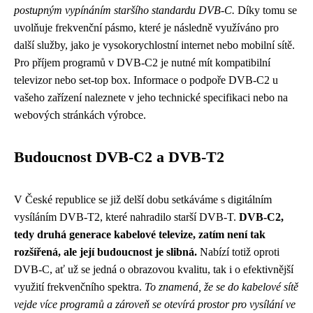
postupným vypínáním staršího standardu DVB-C.
Díky tomu se
uvolňuje frekvenční pásmo, které je následně využíváno pro
další služby, jako je vysokorychlostní internet nebo mobilní sítě.
Pro příjem programů v DVB-C2 je nutné mít kompatibilní
televizor nebo set-top box. Informace o podpoře DVB-C2 u
vašeho zařízení naleznete v jeho technické specifikaci nebo na
webových stránkách výrobce.
Budoucnost DVB-C2 a DVB-T2
V České republice se již delší dobu setkáváme s digitálním
vysíláním DVB-T2, které nahradilo starší DVB-T.
DVB-C2,
tedy druhá generace kabelové televize, zatím není tak
rozšířená, ale její budoucnost je slibná.
Nabízí totiž oproti
DVB-C, ať už se jedná o obrazovou kvalitu, tak i o efektivnější
využití frekvenčního spektra.
To znamená, že se do kabelové sítě
vejde více programů a zároveň se otevírá prostor pro vysílání ve