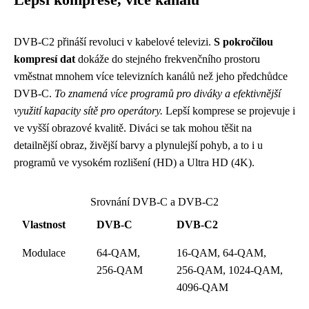
Lepší komprese, více kanálů
DVB-C2 přináší revoluci v kabelové televizi.
S pokročilou
kompresí dat
dokáže do stejného frekvenčního prostoru
vměstnat mnohem více televizních kanálů než jeho předchůdce
DVB-C.
To znamená více programů pro diváky a efektivnější
využití kapacity sítě pro operátory.
Lepší komprese se projevuje i
ve vyšší obrazové kvalitě. Diváci se tak mohou těšit na
detailnější obraz, živější barvy a plynulejší pohyb, a to i u
programů ve vysokém rozlišení (HD) a Ultra HD (4K).
Srovnání DVB-C a DVB-C2
Vlastnost
DVB-C
DVB-C2
Modulace
64-QAM,
16-QAM, 64-QAM,
256-QAM
256-QAM, 1024-QAM,
4096-QAM