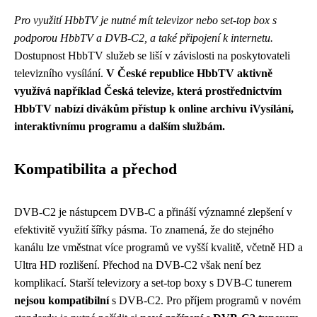
Pro využití HbbTV je nutné mít televizor nebo set-top box s
podporou HbbTV a DVB-C2, a také připojení k internetu.
Dostupnost HbbTV služeb se liší v závislosti na poskytovateli
televizního vysílání.
V České republice HbbTV aktivně
využívá například Česká televize, která prostřednictvím
HbbTV nabízí divákům přístup k online archivu iVysílání,
interaktivnímu programu a dalším službám.
Kompatibilita a přechod
DVB-C2 je nástupcem DVB-C a přináší významné zlepšení v
efektivitě využití šířky pásma. To znamená, že do stejného
kanálu lze vměstnat více programů ve vyšší kvalitě, včetně HD a
Ultra HD rozlišení. Přechod na DVB-C2 však není bez
komplikací. Starší televizory a set-top boxy s DVB-C tunerem
nejsou kompatibilní
s DVB-C2. Pro příjem programů v novém