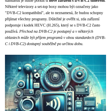
standardu je nutné pořídit si
nové zařízení s DVB-C2 tunerem
.
Některé televizory a set-top boxy mohou být označeny jako
"DVB-C2 kompatibilní", ale to neznamená, že budou schopny
přijímat všechny programy. Důležité je ověřit si, zda zařízení
podporuje i kodek HEVC (H.265), který se s DVB-C2 často
používá.
Přechod na DVB-C2 je postupný a v některých
oblastech může být příjem programů v obou standardech (DVB-
C i DVB-C2) dostupný souběžně po určitou dobu.