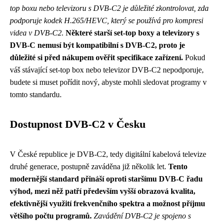
top boxu nebo televizoru s DVB-C2 je důležité zkontrolovat, zda
podporuje kodek H.265/HEVC, který se používá pro kompresi
videa v DVB-C2.
Některé starší set-top boxy a televizory s
DVB-C nemusí být kompatibilní s DVB-C2, proto je
důležité si před nákupem ověřit specifikace zařízení.
Pokud
váš stávající set-top box nebo televizor DVB-C2 nepodporuje,
budete si muset pořídit nový, abyste mohli sledovat programy v
tomto standardu.
Dostupnost DVB-C2 v Česku
V České republice je DVB-C2, tedy digitální kabelová televize
druhé generace, postupně zaváděna již několik let.
Tento
modernější standard přináší oproti staršímu DVB-C řadu
výhod, mezi něž patří především vyšší obrazová kvalita,
efektivnější využití frekvenčního spektra a možnost příjmu
většího počtu programů.
Zavádění DVB-C2 je spojeno s