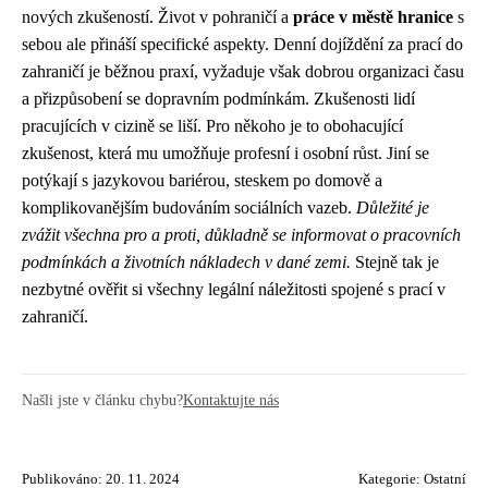
nových zkušeností. Život v pohraničí a
práce v městě
hranice
s
sebou ale přináší specifické aspekty. Denní dojíždění za prací do
zahraničí je běžnou praxí, vyžaduje však dobrou organizaci času
a přizpůsobení se dopravním podmínkám. Zkušenosti lidí
pracujících v cizině se liší. Pro někoho je to obohacující
zkušenost, která mu umožňuje profesní i osobní růst. Jiní se
potýkají s jazykovou bariérou, steskem po domově a
komplikovanějším budováním sociálních vazeb.
Důležité je
zvážit všechna pro a proti, důkladně se informovat o pracovních
podmínkách a životních nákladech v dané zemi.
Stejně tak je
nezbytné ověřit si všechny legální náležitosti spojené s prací v
zahraničí.
Našli jste v článku chybu?
Kontaktujte nás
Publikováno: 20. 11. 2024
Kategorie:
Ostatní