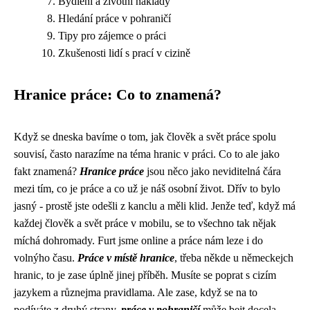
Bydlení a životní náklady
Hledání práce v pohraničí
Tipy pro zájemce o práci
Zkušenosti lidí s prací v cizině
Hranice práce: Co to znamená?
Když se dneska bavíme o tom, jak
člověk a svět práce
spolu
souvisí, často narazíme na téma hranic v práci. Co to ale jako
fakt znamená?
Hranice práce
jsou něco jako neviditelná čára
mezi tím, co je práce a co už je náš osobní život. Dřív to bylo
jasný - prostě jste odešli z kanclu a měli klid. Jenže teď, když má
každej člověk a svět práce v mobilu, se to všechno tak nějak
míchá dohromady. Furt jsme online a práce nám leze i do
volnýho času.
Práce v místě hranice
, třeba někde u německejch
hranic, to je zase úplně jinej příběh. Musíte se poprat s cizím
jazykem a různejma pravidlama. Ale zase, když se na to
podíváte z druhý strany,
práce v pohraničí
může bejt docela