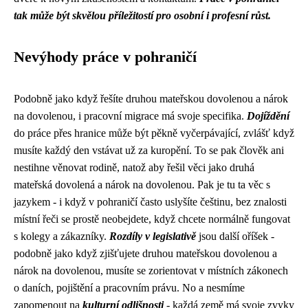
tak může být skvělou příležitostí pro osobní i profesní růst.
Nevýhody práce v pohraničí
Podobně jako když řešíte druhou mateřskou dovolenou a nárok
na dovolenou, i pracovní migrace má svoje specifika.
Dojíždění
do práce přes hranice může být pěkně vyčerpávající, zvlášť když
musíte každý den vstávat už za kuropění. To se pak člověk ani
nestihne věnovat rodině, natož aby řešil věci jako druhá
mateřská dovolená a nárok na dovolenou. Pak je tu ta věc s
jazykem - i když v pohraničí často uslyšíte češtinu, bez znalosti
místní řeči se prostě neobejdete, když chcete normálně fungovat
s kolegy a zákazníky.
Rozdíly v legislativě
jsou další oříšek -
podobně jako když zjišťujete
druhou mateřskou dovolenou a
nárok na dovolenou
, musíte se zorientovat v místních zákonech
o daních, pojištění a pracovním právu. No a nesmíme
zapomenout na
kulturní odlišnosti
- každá země má svoje zvyky