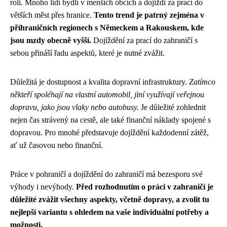
roli. Mnoho lidí bydlí v menších obcích a dojíždí za prací do
větších měst přes hranice.
Tento trend je patrný zejména v
příhraničních regionech s Německem a Rakouskem, kde
jsou mzdy obecně vyšší.
Dojíždění za prací do zahraničí s
sebou přináší řadu aspektů, které je nutné zvážit.
Důležitá je dostupnost a kvalita dopravní infrastruktury.
Zatímco
někteří spoléhají na vlastní automobil, jiní využívají veřejnou
dopravu, jako jsou vlaky nebo autobusy.
Je důležité zohlednit
nejen čas strávený na cestě, ale také finanční náklady spojené s
dopravou. Pro mnohé představuje dojíždění každodenní zátěž,
ať už časovou nebo finanční.
Práce v pohraničí a dojíždění do zahraničí má bezesporu své
výhody i nevýhody.
Před rozhodnutím o práci v zahraničí je
důležité zvážit všechny aspekty, včetně dopravy, a zvolit tu
nejlepší variantu s ohledem na vaše individuální potřeby a
možnosti.