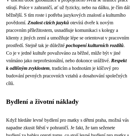
stírají. Práce v zahraničí, ať už fyzicky, nebo na dálku, je čím dál
běžnější. S tím roste i potřeba jazykových znalostí a kulturního
povědomí.
Znalost cizích jazyků
otevírá dveře k novým
pracovním příležitostem, usnadňuje komunikaci s kolegy a
klienty z jiných zemí a umožňuje lépe se orientovat v pracovním
prostředí. Stejně tak je důležité
pochopení kulturních rozdílů
.
Co je v jedné kultuře považováno za běžné, může být v jiné
vnímáno jako neprofesionální, nebo dokonce urážlivé.
Respekt
k odlišným zvyklostem
, tradicím a hodnotám je klíčový pro
budování pevných pracovních vztahů a dosahování společných
cílů.
Bydlení a životní náklady
Když hledáte
levné bydlení pro matky s dětmi praha
, možná vás
napadne zkusit štěstí v pohraničí. Je fakt, že tam seženete
bydlení za babku oproti tomu, co stojí levné bydlení pro matky s