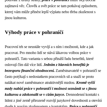
zajímavá věc. Člověk a svět práce se tam potkávaj způsobem,
kterej vám může přinést lepší výplatu nebo třeba zkušenost s
jinou kulturou.
Výhody práce v pohraničí
Pracovní trh se neustále vyvíjí a s ním i možnosti, kde a jak
pracovat. Pro mnoho lidí se stává lákavou volbou práce v
pohraničí. Tato varianta s sebou přináší řadu benefitů, které
oslovují čím dál více lidí.
Jedním z hlavních benefitů je
bezesporu finanční ohodnocení.
Zaměstnavatelé v pohraničí se
často potýkají s nedostatkem pracovních sil a snaží se proto
nalákat nové zaměstnance atraktivnější mzdou.
Kromě vyšší
mzdy nabízí práce v pohraničí i možnost seznámit se s jinou
kulturou a zdokonalit se v cizím jazyce.
Dennodenní kontakt s
lidmi z jiné země přirozeně rozvíjí jazykové dovednosti a otevírá
dveře k novým zkušenostem a kontaktům.
Práce v pohraničí