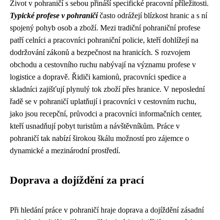
Život v pohraničí s sebou přináší specifické pracovní příležitosti.
Typické profese v pohraničí
často odrážejí blízkost hranic a s ní
spojený pohyb osob a zboží. Mezi tradiční pohraniční profese
patří celníci a pracovníci pohraniční policie, kteří dohlížejí na
dodržování zákonů a bezpečnost na hranicích. S rozvojem
obchodu a cestovního ruchu nabývají na významu profese v
logistice a dopravě. Řidiči kamionů, pracovníci spedice a
skladníci zajišťují plynulý tok zboží přes hranice. V neposlední
řadě se v pohraničí uplatňují i pracovníci v cestovním ruchu,
jako jsou recepční, průvodci a pracovníci informačních center,
kteří usnadňují pobyt turistům a návštěvníkům. Práce v
pohraničí tak nabízí širokou škálu možností pro zájemce o
dynamické a mezinárodní prostředí.
Doprava a dojíždění za prací
Při hledání práce v pohraničí hraje doprava a dojíždění zásadní