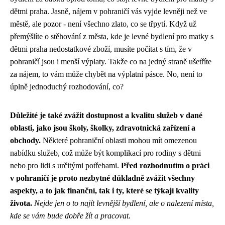
dětmi praha. Jasně, nájem v pohraničí vás vyjde levněji než ve
městě, ale pozor - není všechno zlato, co se třpytí. Když už
přemýšlíte o stěhování z města, kde je levné bydlení pro matky s
dětmi praha nedostatkové zboží, musíte počítat s tím, že v
pohraničí jsou i menší výplaty. Takže co na jedný straně ušetříte
za nájem, to vám může chybět na výplatní pásce. No, není to
úplně jednoduchý rozhodování, co?
Důležité je také zvážit dostupnost a kvalitu služeb v dané
oblasti, jako jsou školy, školky, zdravotnická zařízení a
obchody.
Některé pohraniční oblasti mohou mít omezenou
nabídku služeb, což může být komplikací pro rodiny s dětmi
nebo pro lidi s určitými potřebami.
Před rozhodnutím o práci
v pohraničí je proto nezbytné důkladně zvážit všechny
aspekty, a to jak finanční, tak i ty, které se týkají kvality
života.
Nejde jen o to najít levnější bydlení, ale o nalezení místa,
kde se vám bude dobře žít a pracovat.