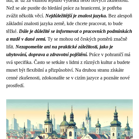
lidí, ať už za vidinou lepšího výdělku nebo nových zkušeností.
Než se ale pustíte do hledání práce za hranicemi, je potřeba
zvážit několik věcí.
Nejdůležitější je znalost jazyka.
Bez alespoň
základní znalosti jazyka země, kde chcete pracovat, to bude
těžké.
Dále je důležité se informovat o pracovních podmínkách
a mzdě v dané zemi.
Ty se mohou od českých poměrů značně
lišit.
Nezapomeňte ani na praktické záležitosti, jako je
ubytování, doprava a zdravotní pojištění.
Práce v pohraničí má
svá specifika. Často se setkáte s lidmi z různých kultur a budete
muset být flexibilní a přizpůsobiví. Na druhou stranu získáte
cenné zkušenosti, zdokonalíte se v cizím jazyce a poznáte nové
prostředí.