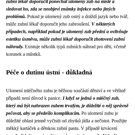
zubní lékař doporučit ponechat ulomený zub na místě a
sledovat ho, zda se neobjeví známky infekce nebo jiných
problémů.
Pokud je ulomený zub ostrý a dráždí jazyk nebo tvář,
může zubní lékař doporučit jeho zabroušení.
V některých
případech, například pokud je ulomený zub přední a ovlivňuje
estetiku úsměvu, může zubní lékař doporučit zhotovení zubní
náhrady.
Existuje několik typů zubních náhrad pro děti, včetně
korunek a můstků.
Péče o dutinu ústní - důkladná
Ulomení mléčného zubu je běžnou součástí dětství a ve většině
případů není důvod k panice.
I když se jedná o mléčný zub,
který má být nahrazen zubem trvalým, je důležité o něj správně
pečovat, aby se předešlo komplikacím.
Po ulomení zubu je
důležité oblast jemně vyčistit od zbytků jídla a nečistot. Použijte
měkký kartáček a dětskou zubní pastu. V případě krvácení