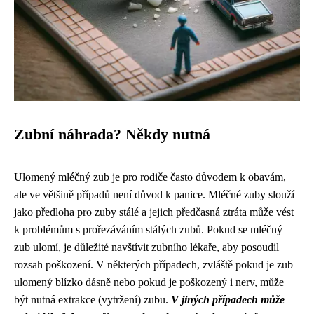
Zubní náhrada? Někdy nutná
Ulomený mléčný zub je pro rodiče často důvodem k obavám,
ale ve většině případů není důvod k panice. Mléčné zuby slouží
jako předloha pro zuby stálé a jejich předčasná ztráta může vést
k problémům s prořezáváním stálých zubů. Pokud se mléčný
zub ulomí, je důležité navštívit zubního lékaře, aby posoudil
rozsah poškození. V některých případech, zvláště pokud je zub
ulomený blízko dásně nebo pokud je poškozený i nerv, může
být nutná extrakce (vytržení) zubu.
V jiných případech může