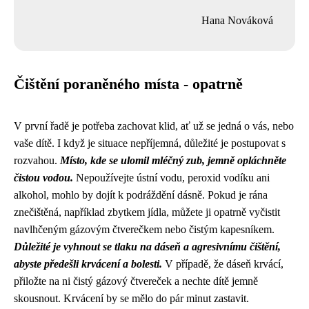
Hana Nováková
Čištění poraněného místa - opatrně
V první řadě je potřeba zachovat klid, ať už se jedná o vás, nebo
vaše dítě. I když je situace nepříjemná, důležité je postupovat s
rozvahou.
Místo, kde se ulomil mléčný zub, jemně opláchněte
čistou vodou.
Nepoužívejte ústní vodu, peroxid vodíku ani
alkohol, mohlo by dojít k podráždění dásně. Pokud je rána
znečištěná, například zbytkem jídla, můžete ji opatrně vyčistit
navlhčeným gázovým čtverečkem nebo čistým kapesníkem.
Důležité je vyhnout se tlaku na dáseň a agresivnímu čištění,
abyste předešli krvácení a bolesti.
V případě, že dáseň krvácí,
přiložte na ni čistý gázový čtvereček a nechte dítě jemně
skousnout. Krvácení by se mělo do pár minut zastavit.