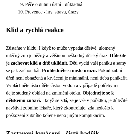
Péče o dutinu ústní - důkladná
Prevence - hry, strava, úrazy
Klid a rychlá reakce
Zůstaňte v klidu. I když to může vypadat děsivě, ulomený
mléčný zub je běžný a většinou neškodný dětský úraz.
Důležité
je zachovat klid a dítě uklidnit.
Děti vycítí vaši paniku a samy
se pak začnou bát.
Prohlédněte si místo úrazu.
Pokud zubní
dřeň není obnažená a krvácení je minimální, není třeba panikařit.
Vypláchněte ústa dítěte čistou vodou a v případě potřeby mu
dejte studený obklad na zmírnění otoku.
Objednejte se k
dětskému zubaři.
I když se zdá, že je vše v pořádku, je důležité
navštívit zubního lékaře, který zkontroluje, zda nedošlo k
poškození zubního kořene nebo jiným komplikacím.
Zastavení krvácení - čistý hadřík