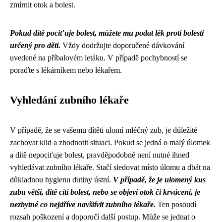
zmírnit otok a bolest.
Pokud dítě pociťuje bolest, můžete mu podat lék proti bolesti
určený pro děti.
Vždy dodržujte doporučené dávkování
uvedené na příbalovém letáku. V případě pochybností se
poraďte s lékárníkem nebo lékařem.
Vyhledání zubního lékaře
V případě, že se vašemu dítěti ulomí mléčný zub, je důležité
zachovat klid a zhodnotit situaci. Pokud se jedná o malý úlomek
a dítě nepociťuje bolest, pravděpodobně není nutné ihned
vyhledávat zubního lékaře. Stačí sledovat místo úlomu a dbát na
důkladnou hygienu dutiny ústní.
V případě, že je ulomený kus
zubu větší, dítě cítí bolest, nebo se objeví otok či krvácení, je
nezbytné co nejdříve navštívit zubního lékaře.
Ten posoudí
rozsah poškození a doporučí další postup. Může se jednat o