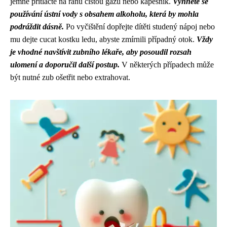
jemně přitlačte na ránu čistou gázu nebo kapesník.
Vyhněte se
používání ústní vody s obsahem alkoholu, která by mohla
podráždit dásně.
Po vyčištění dopřejte dítěti studený nápoj nebo
mu dejte cucat kostku ledu, abyste zmírnili případný otok.
Vždy
je vhodné navštívit zubního lékaře, aby posoudil rozsah
ulomení a doporučil další postup.
V některých případech může
být nutné zub ošetřit nebo extrahovat.