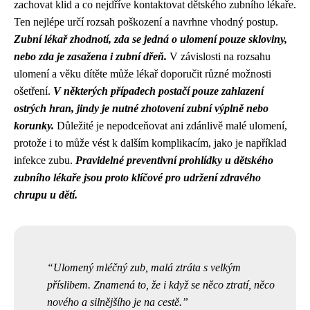
zachovat klid a co nejdříve kontaktovat dětského zubního lékaře.
Ten nejlépe určí rozsah poškození a navrhne vhodný postup.
Zubní lékař zhodnotí, zda se jedná o ulomení pouze skloviny,
nebo zda je zasažena i zubní dřeň.
V závislosti na rozsahu
ulomení a věku dítěte může lékař doporučit různé možnosti
ošetření.
V některých případech postačí pouze zahlazení
ostrých hran, jindy je nutné zhotovení zubní výplně nebo
korunky.
Důležité je nepodceňovat ani zdánlivě malé ulomení,
protože i to může vést k dalším komplikacím, jako je například
infekce zubu.
Pravidelné preventivní prohlídky u dětského
zubního lékaře jsou proto klíčové pro udržení zdravého
chrupu u dětí.
Ulomený mléčný zub, malá ztráta s velkým
příslibem. Znamená to, že i když se něco ztratí, něco
nového a silnějšího je na cestě.