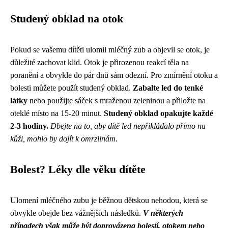
Studený obklad na otok
Pokud se vašemu dítěti ulomil mléčný zub a objevil se otok, je
důležité zachovat klid. Otok je přirozenou reakcí těla na
poranění a obvykle do pár dnů sám odezní. Pro zmírnění otoku a
bolesti můžete použít studený obklad.
Zabalte led do tenké
látky
nebo použijte sáček s mraženou zeleninou a přiložte na
oteklé místo na 15-20 minut.
Studený obklad opakujte každé
2-3 hodiny.
Dbejte na to, aby dítě led nepřikládalo přímo na
kůži, mohlo by dojít k omrzlinám.
Bolest? Léky dle věku dítěte
Ulomení mléčného zubu je běžnou dětskou nehodou, která se
obvykle obejde bez vážnějších následků.
V některých
případech však může být doprovázena bolestí, otokem nebo