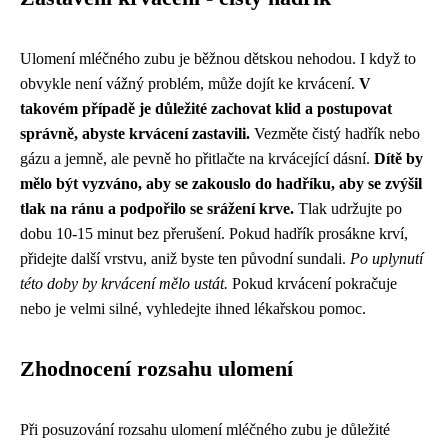
Ulomení mléčného zubu je běžnou dětskou nehodou. I když to
obvykle není vážný problém, může dojít ke krvácení.
V
takovém případě je důležité zachovat klid a postupovat
správně, abyste krvácení zastavili.
Vezměte čistý hadřík nebo
gázu a jemně, ale pevně ho přitlačte na krvácející dásní.
Dítě by
mělo být vyzváno, aby se zakouslo do hadříku, aby se zvýšil
tlak na ránu a podpořilo se srážení krve.
Tlak udržujte po
dobu 10-15 minut bez přerušení. Pokud hadřík prosákne krví,
přidejte další vrstvu, aniž byste ten původní sundali.
Po uplynutí
této doby by krvácení mělo ustát.
Pokud krvácení pokračuje
nebo je velmi silné, vyhledejte ihned lékařskou pomoc.
Zhodnocení rozsahu ulomení
Při posuzování rozsahu ulomení mléčného zubu je důležité