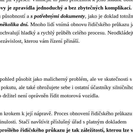
vy je zpravidla jednoduchý a bez zbytečných komplikací.
u působností a
s potřebnými dokumenty
, jako je doklad totožn
několika dní.
Mnoho lidí vnímá obnovu řidičského průkazu j
i pochvalují hladký a rychlý průběh celého procesu. Neodkládej
závislost, kterou vám řízení přináší.
ohled působit jako malicherný problém, ale ve skutečnosti s
okutu, ale také ohrožujete sebe i ostatní účastníky silničníh
 držitel není oprávněn řídit motorová vozidla.
m krokem k její nápravě. Proces obnovení řidičského průkazu 
nulosti. Stačí navštívit příslušný úřad s platným dokladem
ošlého řidičského průkazu je tak záležitostí, kterou lze v