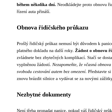
během několika dní.
Neodkládejte proto obnovu řidi
řízení auta přináší.
Obnova řidičského průkazu
Prošlý řidičský průkaz nemusí být důvodem k panice.
platného dokladu na další roky.
Žádost o obnovu ř
zvládnete bez zbytečných komplikací. Stačí se dostav
vyplněnou žádostí.
Nezapomeňte, že včasná obnova ř
svobodu cestování autem bez omezení.
Představte si
znovu brázdit silnice a vydávat se za novými zážitky
Nezbytné dokumenty
Není třeba propadat panice, pokud váš řidičský průka