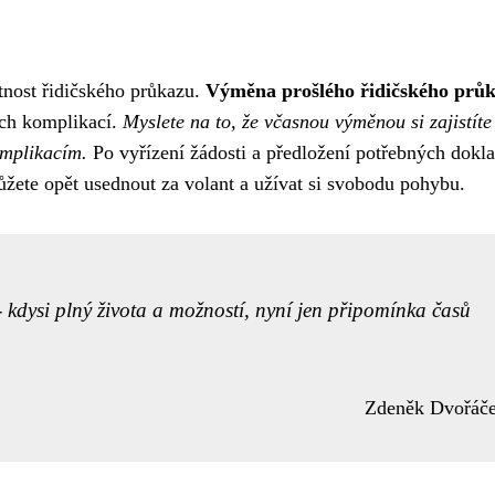
tnost řidičského průkazu.
Výměna prošlého řidičského prů
ých komplikací.
Myslete na to, že včasnou výměnou si zajistíte
omplikacím.
Po vyřízení žádosti a předložení potřebných dokl
žete opět usednout za volant a užívat si svobodu pohybu.
 - kdysi plný života a možností, nyní jen připomínka časů
Zdeněk Dvořáč