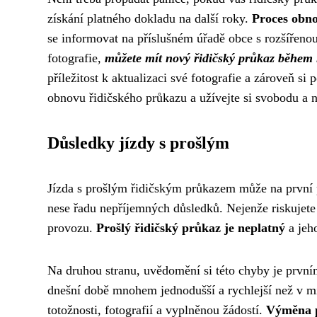
získání platného dokladu na další roky.
Proces obno
se informovat na příslušném úřadě obce s rozšířeno
fotografie,
můžete mít nový řidičský průkaz během 
příležitost k aktualizaci své fotografie a zároveň s
obnovu řidičského průkazu a užívejte si svobodu a ne
Důsledky jízdy s prošlým
Jízda s prošlým řidičským průkazem může na první p
nese řadu nepříjemných důsledků. Nejenže riskujete p
provozu.
Prošlý řidičský průkaz je neplatný
a jeho
Na druhou stranu, uvědomění si této chyby je první
dnešní době mnohem jednodušší a rychlejší než v mi
totožnosti, fotografií a vyplněnou žádostí.
Výměna pr