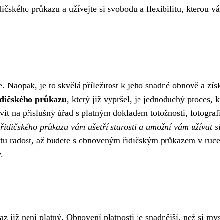
čského průkazu a užívejte si svobodu a flexibilitu, kterou v
 Naopak, je to skvělá příležitost k jeho snadné obnově a zís
idičského průkazu
, který již vypršel, je jednoduchý proces, k
it na příslušný úřad s platným dokladem totožnosti, fotografi
idičského průkazu vám ušetří starosti a umožní vám užívat s
 tu radost, až budete s obnoveným řidičským průkazem v ruce
.
z již není platný. Obnovení platnosti je snadnější, než si mys