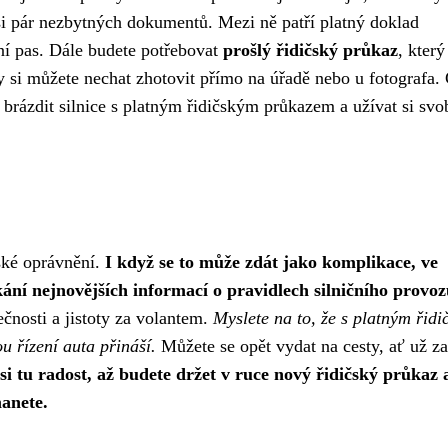
t si pár nezbytných dokumentů. Mezi ně patří platný doklad
í pas. Dále budete potřebovat
prošlý řidičský průkaz
, který
y si můžete nechat zhotovit přímo na úřadě nebo u fotografa.
brázdit silnice s platným řidičským průkazem a užívat si svo
ské oprávnění.
I když se to může zdát jako komplikace, ve
skání nejnovějších informací o pravidlech silničního provoz
ečnosti a jistoty za volantem.
Myslete na to, že s platným řid
u řízení auta přináší.
Můžete se opět vydat na cesty, ať už za
si tu radost, až budete držet v ruce nový řidičský průkaz 
anete.