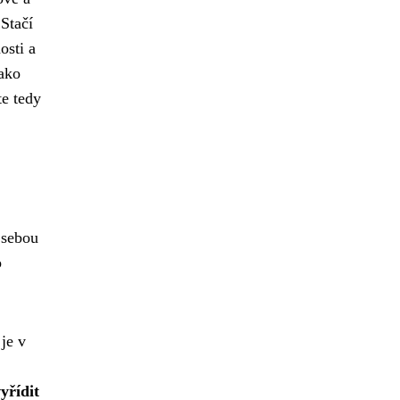
Stačí
osti a
ako
te tedy
 sebou
o
je v
yřídit