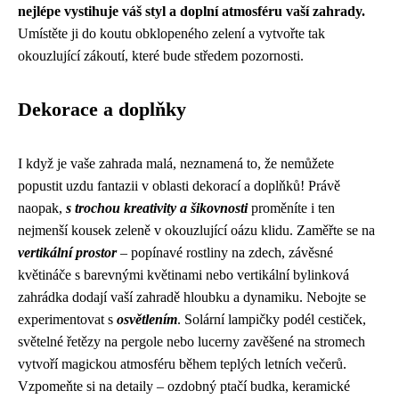
nejlépe vystihuje váš styl a doplní atmosféru vaší zahrady.
Umístěte ji do koutu obklopeného zelení a vytvořte tak
okouzlující zákoutí, které bude středem pozornosti.
Dekorace a doplňky
I když je vaše zahrada malá, neznamená to, že nemůžete
popustit uzdu fantazii v oblasti dekorací a doplňků! Právě
naopak,
s trochou kreativity a šikovnosti
proměníte i ten
nejmenší kousek zeleně v okouzlující oázu klidu. Zaměřte se na
vertikální prostor
– popínavé rostliny na zdech, závěsné
květináče s barevnými květinami nebo vertikální bylinková
zahrádka dodají vaší zahradě hloubku a dynamiku. Nebojte se
experimentovat s
osvětlením
. Solární lampičky podél cestiček,
světelné řetězy na pergole nebo lucerny zavěšené na stromech
vytvoří magickou atmosféru během teplých letních večerů.
Vzpomeňte si na detaily – ozdobný ptačí budka, keramické