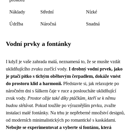
Náklady
Střední
Nízké
Údržba
Náročná
Snadná
Vodní prvky a fontánky
I když je vaše zahrada malá, neznamená to, že se musíte vzdát
uklidňujícího zvuku zurčící vody.
I drobný vodní prvek, jako
je ptačí pítko s tichým oběhovým čerpadlem, dokáže vnést
do prostoru klid a harmonii.
Představte si, jak relaxujete po
náročném dni s šálkem čaje v ruce a posloucháte uklidňující
zvuk vody.
Prostor ožije také díky ptáčkům, kteří se k němu
budou slétávat.
Pokud toužíte po výraznějším prvku, zvažte
instalaci malé fontánky. Na trhu je nepřeberné množství designů,
od moderních minimalistických po romantické s kaskádami.
Nebojte se experimentovat a vyberte si fontánu, která