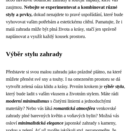
zaujmou.
Nebojte se experimentovat a kombinovat různé
styly a prvky,
dokud nenajdete to pravé uspořádání, které bude
vyhovovat vašim potřebám a estetickému cítění. Pamatujte, že i
malá zahrada může být plná života a krásy, stačí jen správně
naplánovat a využít každý kousek prostoru.
Výběr stylu zahrady
Představte si svou malou zahradu jako prázdné plátno, na které
můžete přenést své sny a touhy. I na omezeném prostoru se dá
vytvořit zelená oáza klidu a krásy. Prvním krokem je
výběr stylu
,
který bude ladit s vaším vkusem a životním stylem. Máte rádi
moderní minimalismus
s čistými liniemi a jednoduchými
materiály? Nebo vás láká
romantická atmosféra
venkovské
zahrady plné barevných květin a voňavých bylin? Možná vás
osloví
minimalistická elegance
japonské zahrady s kameny,
vodou a zelení. Ať už zvolíte jakýkoli styl, nezapomeňte, že