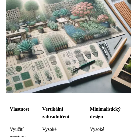
Vlastnost
Vertikální
Minimalistický
zahradničení
design
Využití
Vysoké
Vysoké
prostoru