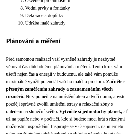
Osvětlení pro atmosféru
Vodní prvky a fontánky
Dekorace a doplňky
Údržba malé zahrady
Plánování a měření
Před samotnou realizací vaší vysněné zahrady je nezbytné
věnovat čas důkladnému plánování a měření. Tento krok vám
ušetří nejen čas a energii v budoucnu, ale také vám pomůže
maximálně využít potenciál vašeho malého prostoru.
Začněte s
přesným zaměřením zahrady a zaznamenáním všech
rozměrů.
Nezapomeňte na umístění oken a dveří domu, abyste
později správně zvolili umístění terasy a relaxační zóny s
ohledem na sluneční světlo.
Vytvořte si jednoduchý plánek,
ať
už na papíře nebo v počítači, kde si budete moci hrát s různými
možnostmi uspořádání. Inspirujte se v časopisech, na internetu
nebo navštivte botanické zahrady a sbírejte nápady, které vás