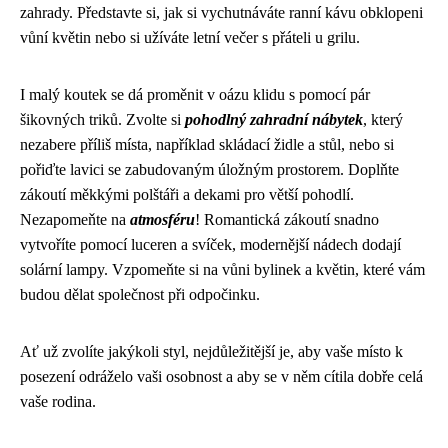
zahrady. Představte si, jak si vychutnáváte ranní kávu obklopeni
vůní květin nebo si užíváte letní večer s přáteli u grilu.
I malý koutek se dá proměnit v oázu klidu s pomocí pár
šikovných triků. Zvolte si
pohodlný zahradní nábytek
, který
nezabere příliš místa, například skládací židle a stůl, nebo si
pořiďte lavici se zabudovaným úložným prostorem. Doplňte
zákoutí měkkými polštáři a dekami pro větší pohodlí.
Nezapomeňte na
atmosféru
! Romantická zákoutí snadno
vytvoříte pomocí luceren a svíček, modernější nádech dodají
solární lampy. Vzpomeňte si na vůni bylinek a květin, které vám
budou dělat společnost při odpočinku.
Ať už zvolíte jakýkoli styl, nejdůležitější je, aby vaše místo k
posezení odráželo vaši osobnost a aby se v něm cítila dobře celá
vaše rodina.