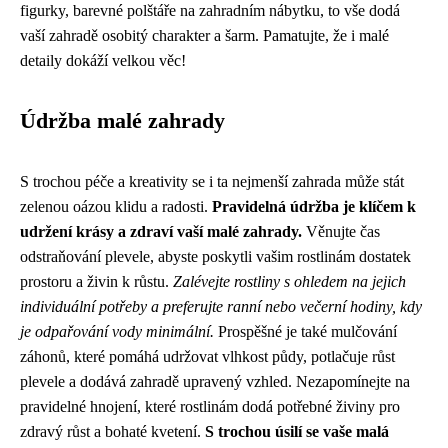
figurky, barevné polštáře na zahradním nábytku, to vše dodá
vaší zahradě osobitý charakter a šarm. Pamatujte, že i malé
detaily dokáží velkou věc!
Údržba malé zahrady
S trochou péče a kreativity se i ta nejmenší zahrada může stát
zelenou oázou klidu a radosti.
Pravidelná údržba je klíčem k
udržení krásy a zdraví vaší malé zahrady.
Věnujte čas
odstraňování plevele, abyste poskytli vašim rostlinám dostatek
prostoru a živin k růstu.
Zalévejte rostliny s ohledem na jejich
individuální potřeby a preferujte ranní nebo večerní hodiny, kdy
je odpařování vody minimální.
Prospěšné je také mulčování
záhonů, které pomáhá udržovat vlhkost půdy, potlačuje růst
plevele a dodává zahradě upravený vzhled. Nezapomínejte na
pravidelné hnojení, které rostlinám dodá potřebné živiny pro
zdravý růst a bohaté kvetení.
S trochou úsilí se vaše malá