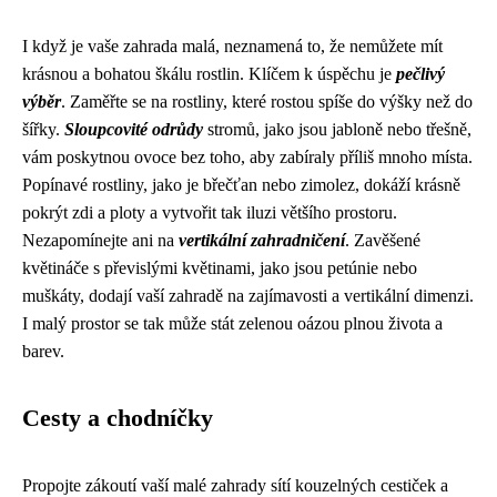
I když je vaše zahrada malá, neznamená to, že nemůžete mít
krásnou a bohatou škálu rostlin. Klíčem k úspěchu je
pečlivý
výběr
. Zaměřte se na rostliny, které rostou spíše do výšky než do
šířky.
Sloupcovité odrůdy
stromů, jako jsou jabloně nebo třešně,
vám poskytnou ovoce bez toho, aby zabíraly příliš mnoho místa.
Popínavé rostliny, jako je břečťan nebo zimolez, dokáží krásně
pokrýt zdi a ploty a vytvořit tak iluzi většího prostoru.
Nezapomínejte ani na
vertikální zahradničení
. Zavěšené
květináče s převislými květinami, jako jsou petúnie nebo
muškáty, dodají vaší zahradě na zajímavosti a vertikální dimenzi.
I malý prostor se tak může stát zelenou oázou plnou života a
barev.
Cesty a chodníčky
Propojte zákoutí vaší malé zahrady sítí kouzelných cestiček a