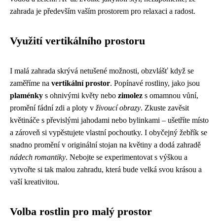
zahrada je především vaším prostorem pro relaxaci a radost.
Využití vertikálního prostoru
I malá zahrada skrývá netušené možnosti, obzvlášť když se
zaměříme na
vertikální prostor
. Popínavé rostliny, jako jsou
plaménky
s ohnivými květy nebo
zimolez
s omamnou vůní,
promění fádní zdi a ploty v
živoucí obrazy
. Zkuste zavěsit
květináče s převislými jahodami nebo bylinkami – ušetříte místo
a zároveň si vypěstujete vlastní pochoutky. I obyčejný žebřík se
snadno promění v originální stojan na květiny a dodá zahradě
nádech romantiky
. Nebojte se experimentovat s výškou a
vytvořte si tak malou zahradu, která bude velká svou krásou a
vaší kreativitou.
Volba rostlin pro malý prostor