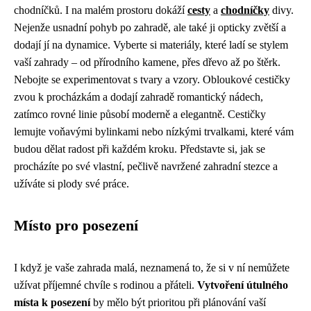
chodníčků. I na malém prostoru dokáží
cesty
a
chodníčky
divy.
Nejenže usnadní pohyb po zahradě, ale také ji opticky zvětší a
dodají jí na dynamice. Vyberte si materiály, které ladí se stylem
vaší zahrady – od přírodního kamene, přes dřevo až po štěrk.
Nebojte se experimentovat s tvary a vzory. Obloukové cestičky
zvou k procházkám a dodají zahradě romantický nádech,
zatímco rovné linie působí moderně a elegantně. Cestičky
lemujte voňavými bylinkami nebo nízkými trvalkami, které vám
budou dělat radost při každém kroku. Představte si, jak se
procházíte po své vlastní, pečlivě navržené zahradní stezce a
užíváte si plody své práce.
Místo pro posezení
I když je vaše zahrada malá, neznamená to, že si v ní nemůžete
užívat příjemné chvíle s rodinou a přáteli.
Vytvoření útulného
místa k posezení
by mělo být prioritou při plánování vaší