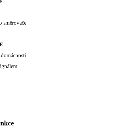
e
ho směrovače
6E
i domácnosti
signálem
unkce