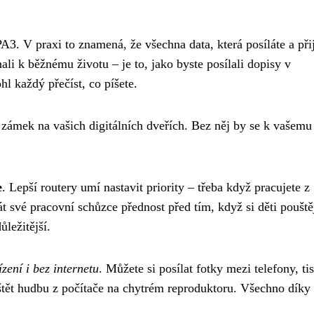
. V praxi to znamená, že všechna data, která posíláte a při
i k běžnému životu – je to, jako byste posílali dopisy v
l každý přečíst, co píšete.
o zámek na vašich digitálních dveřích. Bez něj by se k vašemu
e
. Lepší routery umí nastavit priority – třeba když pracujete z
t své pracovní schůzce přednost před tím, když si děti pouště
ležitější.
zení i bez internetu
. Můžete si posílat fotky mezi telefony, ti
štět hudbu z počítače na chytrém reproduktoru. Všechno díky