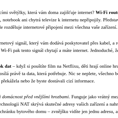
ícími světýlky, která vám doma zajišťuje internet?
Wi-Fi rout
, notebook ani chytrá televize k internetu nepřipojily. Představ
le rozděluje internetové připojení mezi všechna vaše zařízení.
rnetový signál, který vám dodává poskytovatel přes kabel, a r
i-Fi pak tento signál chytají a máte internet. Jednoduché, ž
ok dat
– když si pouštíte film na Netflixu, děti hrají online hr
sílá právě ta data, která potřebuje. Nic se neplete, všechno b
 překážela nebo že byste dostávali cizí informace.
ši domácnost před vnějšími hrozbami
. Funguje jako vrátný mez
chnologii NAT skrývá skutečné adresy vašich zařízení a nahr
 schránku bytového domu – zvnějšku vidíte jen jednu adresu, a