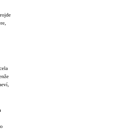
rojde
re,
cela
Jenže
neví,
m
bo