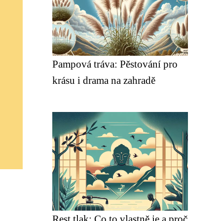
Pampová tráva: Pěstování pro
krásu i drama na zahradě
Rest tlak: Co to vlastně je a proč