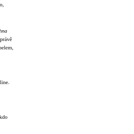
o,
chna
 právě
abelem,
line.
ikdo