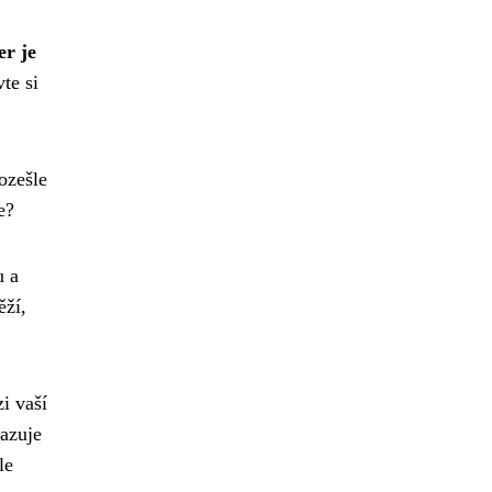
er je
te si
ozešle
e?
u a
ěží,
i vaší
azuje
le