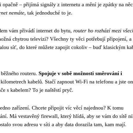
i opačně – přijímá signály z internetu a mění je zpátky na něc
rnet nemáte
, tak jednoduché to je.
dem vám přivádí internet do bytu,
router ho rozhází mezi vše
ožná chytrou televizi? Všechny ty věci potřebují připojení, a
 malou síť, do které můžete zapojit cokoliv – buď klasickým k
e běžného routeru.
Spojuje v sobě možnosti směrování i
 kilometrech kabelů. Stačí zapnout Wi-Fi na telefonu a jste on
ače s kabelem? To je naštěstí pryč.
edno zařízení. Chcete připojit víc věcí najednou? K tomu
rání. Má vestavěný firewall, který hlídá, aby se vám do sítě n
ostalo svou adresu v síti a aby data dorazila tam, kam mají.