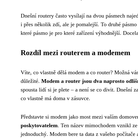
Dnešní routery často vysílají na dvou pásmech naje
i přes několik zdí, ale je pomalejší. To druhé pásmo
které pásmo je pro které zařízení výhodnější. Docela
Rozdíl mezi routerem a modemem
Víte, co vlastně dělá modem a co router? Možná vám 
důležité.
Modem a router jsou dva naprosto odlišn
spousta lidí si je plete – a není se co divit. Dnešní
co vlastně má doma v zásuvce.
Představte si modem jako most mezi vaším domove
poskytovatelem
. Ten název mimochodem vznikl ze sl
jednoduchý. Modem bere ta data z vašeho počítače a