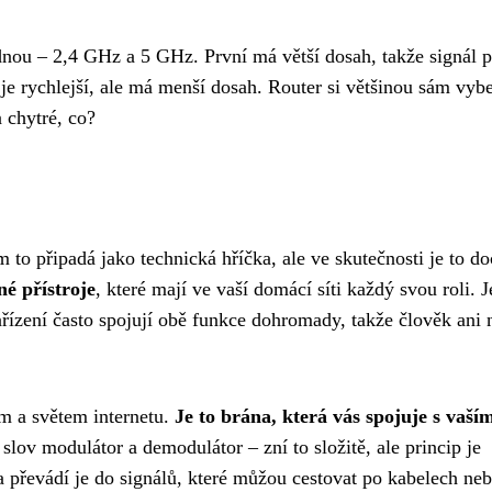
dnou – 2,4 GHz a 5 GHz. První má větší dosah, takže signál p
 je rychlejší, ale má menší dosah. Router si většinou sám vybe
 chytré, co?
to připadá jako technická hříčka, ale ve skutečnosti je to do
é přístroje
, které mají ve vaší domácí síti každý svou roli. 
 zařízení často spojují obě funkce dohromady, takže člověk ani 
m a světem internetu.
Je to brána, která vás spojuje s vaší
ov modulátor a demodulátor – zní to složitě, ale princip je
 převádí je do signálů, které můžou cestovat po kabelech ne