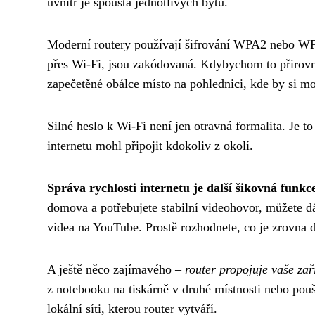
uvnitř je spousta jednotlivých bytů.
Moderní routery používají šifrování WPA2 nebo WPA3
přes Wi-Fi, jsou zakódovaná. Kdybychom to přirovnal
zapečetěné obálce místo na pohlednici, kde by si moh
Silné heslo k Wi-Fi není jen otravná formalita. Je t
internetu mohl připojit kdokoliv z okolí.
Správa rychlosti internetu je další šikovná funkc
domova a potřebujete stabilní videohovor, můžete dá
videa na YouTube. Prostě rozhodnete, co je zrovna dů
A ještě něco zajímavého –
router propojuje vaše zaří
z notebooku na tiskárně v druhé místnosti nebo pou
lokální síti, kterou router vytváří.