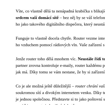
Víte, co vlastně dělá ta nenápadná krabička s blikaj
srdcem vaší domácí sítě
– bez něj by se váš telefon
ho jako takového digitálního dispečera, který neustá
Funguje to vlastně docela chytře. Router vezme inte
ho vzduchem pomocí rádiových vln. Vaše zařízení s W
Jenže router toho dělá mnohem víc.
Neustále řídí t
partner zrovna kontroluje e-maily, router každému po
jak má. Díky tomu se vám nestane, že by si zařízení
Co je ale možná ještě důležitější –
router chrání va
soukromou sítí a divokým internetem venku. Díky te
je jednou společnou. Představte si to jako poštovní