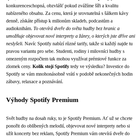
konkurenceschopná, obzvlášť pokud zvážíme šíři a kvalitu
nabízeného obsahu. Za cenu, která je srovnatelná s šálkem kávy
denně, získáte přístup k milionům skladeb, podcastům a
audioknihám.
To otevírá dveře do světa hudby bez hranic a
umožňuje objevovat nové interprety a žánry, o kterých jste dříve ani
neslyšeli.
Navíc Spotify nabízí různé tarify, takže si každý najde tu
pravou variantu pro sebe. Studenti, rodiny i milovníci hudby s
omezeným rozpočtem tak mohou využívat prémiové funkce za
zlomek ceny.
Kolik stojí Spotify
tedy ve výsledku? Investice do
Spotify se vám mnohonásobně vrátí v podobě nekonečných hodin
zábavy, relaxace a poznávání.
Výhody Spotify Premium
Svět hudby na dosah ruky, to je Spotify Premium. Ať už se chcete
ponořit do oblíbených melodií, objevovat nové interprety nebo si
užít koncerty bez reklam, Spotify Premium vám otevírá dveře do