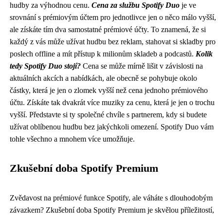
hudby za výhodnou cenu.
Cena za službu Spotify Duo
je ve
srovnání s prémiovým účtem pro jednotlivce jen o něco málo vyšší,
ale získáte tím dva samostatné prémiové účty. To znamená, že si
každý z vás může užívat hudbu bez reklam, stahovat si skladby pro
poslech offline a mít přístup k milionům skladeb a podcastů.
Kolik
tedy Spotify Duo stojí?
Cena se může mírně lišit v závislosti na
aktuálních akcích a nabídkách, ale obecně se pohybuje okolo
částky, která je jen o zlomek vyšší než cena jednoho prémiového
účtu. Získáte tak dvakrát více muziky za cenu, která je jen o trochu
vyšší. Představte si ty společné chvíle s partnerem, kdy si budete
užívat oblíbenou hudbu bez jakýchkoli omezení. Spotify Duo vám
tohle všechno a mnohem více umožňuje.
Zkušební doba Spotify Premium
Zvědavost na prémiové funkce Spotify, ale váháte s dlouhodobým
závazkem? Zkušební doba Spotify Premium je skvělou příležitostí,