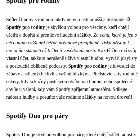
Spotify pro rodiny
Sdílení hudby s rodinou nikdy nebylo jednodušší a dostupnější!
Spotify pro rodiny
je skvělou volbou pro všechny, kteří chtějí
ušetřit a dopřát si prémiové hudební zážitky.
Za cenu, která je jen o
něco málo vyšší než běžné prémiové předplatné, získá přístup k
milionům skladeb až 6 členů vaší domácnosti.
Každý člen má svůj
vlastní účet, takže si nerušeně užívá vlastní hudbu, vytváří playlisty
a poslouchá oblíbené podcasty.
Spotify pro rodiny
je investicí do
zábavy a sdílených chvil s vašimi blízkými. Představte si ty rodinné
oslavy, kdy si každý pustí svou oblíbenou hudbu, nebo společné
chvíle u vaření, kdy vám Spotify zpříjemní atmosféru. Sdílejte
radost z hudby a posuňte vaše rodinné zážitky na novou úroveň!
Spotify Duo pro páry
Spotify Duo je skvělou volbou pro páry, které chtějí sdílet radost z