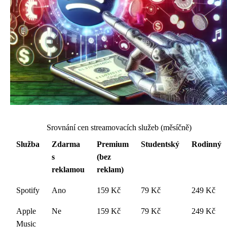
Srovnání cen streamovacích služeb (měsíčně)
Služba
Zdarma
Premium
Studentský
Rodinný
s
(bez
reklamou
reklam)
Spotify
Ano
159 Kč
79 Kč
249 Kč
Apple
Ne
159 Kč
79 Kč
249 Kč
Music