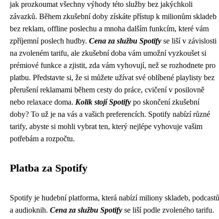
jak prozkoumat všechny výhody této služby bez jakýchkoli
závazků. Během zkušební doby získáte přístup k milionům skladeb
bez reklam, offline poslechu a mnoha dalším funkcím, které vám
zpříjemní poslech hudby.
Cena za službu Spotify
se liší v závislosti
na zvoleném tarifu, ale zkušební doba vám umožní vyzkoušet si
prémiové funkce a zjistit, zda vám vyhovují, než se rozhodnete pro
platbu. Představte si, že si můžete užívat své oblíbené playlisty bez
přerušení reklamami během cesty do práce, cvičení v posilovně
nebo relaxace doma.
Kolik stojí Spotify
po skončení zkušební
doby? To už je na vás a vašich preferencích. Spotify nabízí různé
tarify, abyste si mohli vybrat ten, který nejlépe vyhovuje vašim
potřebám a rozpočtu.
Platba za Spotify
Spotify je hudební platforma, která nabízí miliony skladeb, podcast
a audioknih.
Cena za službu Spotify
se liší podle zvoleného tarifu.