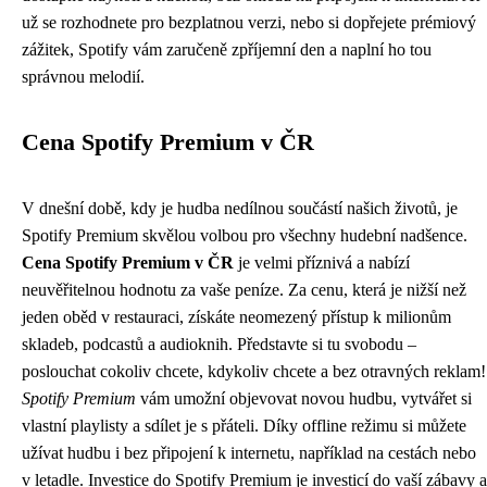
už se rozhodnete pro bezplatnou verzi, nebo si dopřejete prémiový
zážitek, Spotify vám zaručeně zpříjemní den a naplní ho tou
správnou melodií.
Cena Spotify Premium v ČR
V dnešní době, kdy je hudba nedílnou součástí našich životů, je
Spotify Premium skvělou volbou pro všechny hudební nadšence.
Cena Spotify Premium v ČR
je velmi příznivá a nabízí
neuvěřitelnou hodnotu za vaše peníze. Za cenu, která je nižší než
jeden oběd v restauraci, získáte neomezený přístup k milionům
skladeb, podcastů a audioknih. Představte si tu svobodu –
poslouchat cokoliv chcete, kdykoliv chcete a bez otravných reklam!
Spotify Premium
vám umožní objevovat novou hudbu, vytvářet si
vlastní playlisty a sdílet je s přáteli. Díky offline režimu si můžete
užívat hudbu i bez připojení k internetu, například na cestách nebo
v letadle. Investice do Spotify Premium je investicí do vaší zábavy a