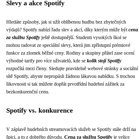
Slevy a akce Spotify
Hledáte způsoby, jak si užít oblíbenou hudbu bez zbytečných
výdajů? Spotify nabízí řadu slev a akcí, díky kterým může být
cena
za službu Spotify
ještě dostupnější. Studenti vysokých škol se
mohou radovat ze speciální slevy, která jim zpřístupní prémiové
funkce za zlomek běžné ceny. Rodiny a skupiny přátel zase ocení
výhodné tarify pro více uživatelů, kde se
kolik stojí Spotify
rozpočítá mezi členy. Sledujte pravidelně webové stránky a sociální
sítě Spotify, abyste nepropásli žádnou lákavou nabídku. S trochou
šikovnosti si tak můžete dopřát prvotřídní hudební zážitek za
bezkonkurenční cenu.
Spotify vs. konkurence
V záplavě hudebních streamovacích služeb se Spotify stále drží na
špici, a to z dobrého důvodu.
Cena za službu Spotify
je velice