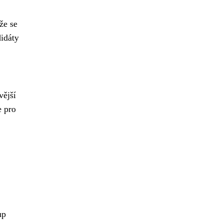
že se
idáty
vější
e pro
up