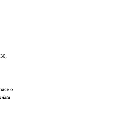
 30,
í
mace o
místa