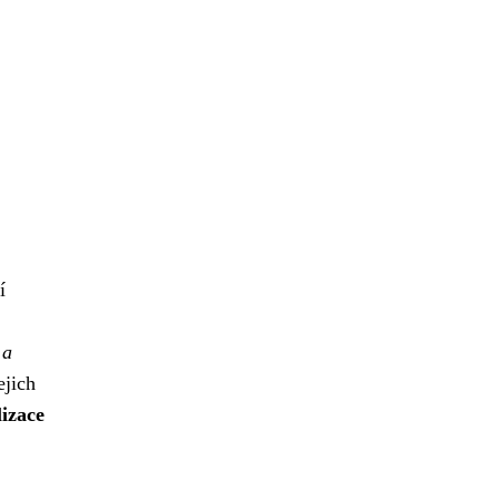
í
 a
ejich
lizace