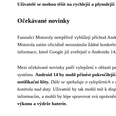
Uživatelé se mohou těšit na rychlejší a plynulejš
Očekávané novinky
Fanoušci Motoroly netrpělivě vyhlížejí příchod And
Motorola zatím oficiálně neoznámila žádné konkrétní
informace, které Google již zveřejnil o Androidu 14
Mezi očekávané novinky patří vylepšení v oblasti p
systému.
Android 14 by mohl přinést pokročilejš
notifikační lišty.
Dále se spekuluje o vylepšeních v 
kontrolu nad daty.
Uživatelé by tak mohli mít k dispo
informacím, a mohli by lépe spravovat svá oprávně
výkonu a výdrže baterie.