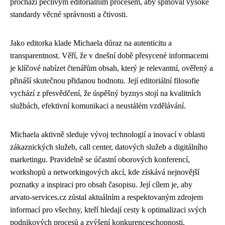
prochází pečlivým editorialním procesem, aby splňoval vysoké
standardy věcné správnosti a čtivosti.
Jako editorka klade Michaela důraz na autenticitu a
transparentnost. Věří, že v dnešní době přesycené informacemi
je klíčové nabízet čtenářům obsah, který je relevantní, ověřený a
přináší skutečnou přidanou hodnotu. Její editoriální filosofie
vychází z přesvědčení, že úspěšný byznys stojí na kvalitních
službách, efektivní komunikaci a neustálém vzdělávání.
Michaela aktivně sleduje vývoj technologií a inovací v oblasti
zákaznických služeb, call center, datových služeb a digitálního
marketingu. Pravidelně se účastní oborových konferencí,
workshopů a networkingových akcí, kde získává nejnovější
poznatky a inspiraci pro obsah časopisu. Její cílem je, aby
arvato-services.cz zůstal aktuálním a respektovaným zdrojem
informací pro všechny, kteří hledají cesty k optimalizaci svých
podnikových procesů a zvýšení konkurenceschopnosti.