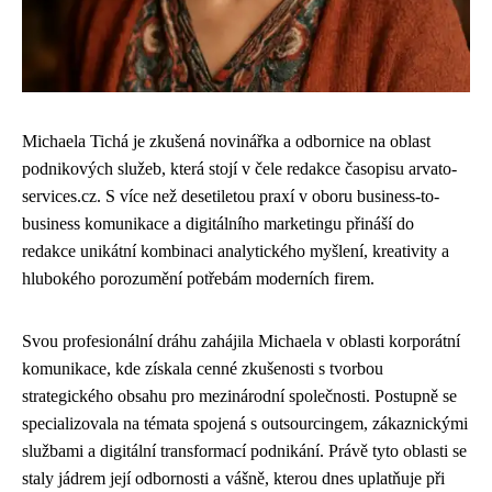
Michaela Tichá je zkušená novinářka a odbornice na oblast
podnikových služeb, která stojí v čele redakce časopisu arvato-
services.cz. S více než desetiletou praxí v oboru business-to-
business komunikace a digitálního marketingu přináší do
redakce unikátní kombinaci analytického myšlení, kreativity a
hlubokého porozumění potřebám moderních firem.
Svou profesionální dráhu zahájila Michaela v oblasti korporátní
komunikace, kde získala cenné zkušenosti s tvorbou
strategického obsahu pro mezinárodní společnosti. Postupně se
specializovala na témata spojená s outsourcingem, zákaznickými
službami a digitální transformací podnikání. Právě tyto oblasti se
staly jádrem její odbornosti a vášně, kterou dnes uplatňuje při