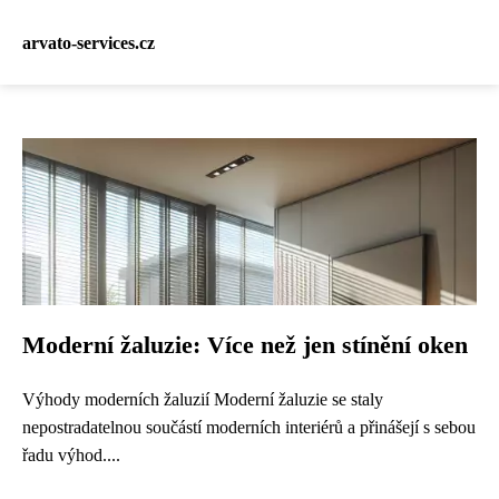
arvato-services.cz
Moderní žaluzie: Více než jen stínění oken
Výhody moderních žaluzií Moderní žaluzie se staly
nepostradatelnou součástí moderních interiérů a přinášejí s sebou
řadu výhod....