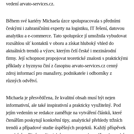
vedení arvato-services.cz.
Během své kariéry Michaela úzce spolupracovala s předními
českými i zahraničními experty na logistiku, IT řešení, datovou
analytiku a e-commerce. Tato spolupráce jí umožnila vybudovat
rozsáhlou síť kontaktů v oboru a získat hluboký vhled do
aktuálních trendů a výzev, kterým čelí české i mezinárodní
firmy. Její schopnost propojovat teoretické znalosti s praktickými
příklady z byznysu činí z časopisu arvato-services.cz cenný
zdroj informací pro manažery, podnikatele i odborníky z
různých odvětví.
Michaela je přesvědčena, že kvalitní obsah musí být nejen
informativní, ale také inspirativní a prakticky využitelný. Pod
jejím vedením se redakce zaměřuje na vytváření článků, které
čtenářům poskytují konkrétní tipy, analytické přehledy tržních
trendů a případové studie úspěšných projektů. Každý příspěvek