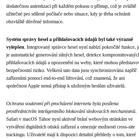
dodatečnou autentizaci při každém pokusu o přístup, což je zvláště
užitečné pro sdílené počítače nebo situace, kdy je třeba ochránit
obzvláště důvěrné informace.
Systém správy hesel a přihlašovacích údajů byl také výrazně
vylepšen
. Integrovaný správce hesel nyní nabízí pokročilé funkce, 
je automatické generování silných hesel, detekce kompromitovanýc
přihlašovacích údajů a upozornění na weby, které mohou představo
bezpečnostní riziko. Veškerá tato data jsou synchronizována napříč
zařízeními pomocí end-to-end šifrování, což znamená, že ani
společnost Apple nemá přístup k uloženým heslům uživatelů.
Ochrana soukromí při procházení internetu byla posílena
prostřednictvím inteligentního blokování sledovacích mechanismů
.
Safari v macOS Tahoe nyní aktivně brání webovým stránkám ve
vytváření digitálních otisků zařízení a omezuje možnosti cross-site
trackingu. Uživatelé mají k dispozici detailní přehledy o tom, které