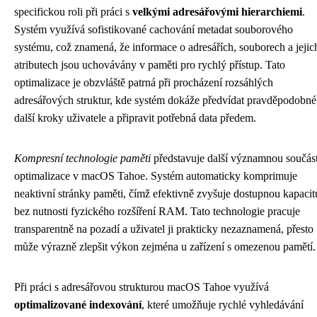
specifickou roli při práci s
velkými adresářovými hierarchiemi
.
Systém využívá sofistikované cachování metadat souborového
systému, což znamená, že informace o adresářích, souborech a jejic
atributech jsou uchovávány v paměti pro rychlý přístup. Tato
optimalizace je obzvláště patrná při procházení rozsáhlých
adresářových struktur, kde systém dokáže předvídat pravděpodobné
další kroky uživatele a připravit potřebná data předem.
Kompresní technologie paměti
představuje další významnou součás
optimalizace v macOS Tahoe. Systém automaticky komprimuje
neaktivní stránky paměti, čímž efektivně zvyšuje dostupnou kapacit
bez nutnosti fyzického rozšíření RAM. Tato technologie pracuje
transparentně na pozadí a uživatel ji prakticky nezaznamená, přesto
může výrazně zlepšit výkon zejména u zařízení s omezenou pamětí.
Při práci s adresářovou strukturou macOS Tahoe využívá
optimalizované indexování
, které umožňuje rychlé vyhledávání