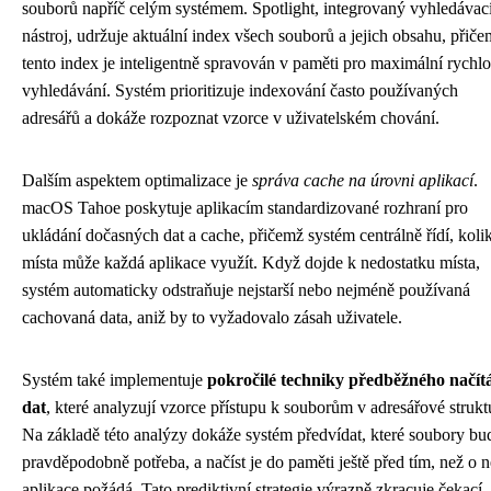
souborů napříč celým systémem. Spotlight, integrovaný vyhledávac
nástroj, udržuje aktuální index všech souborů a jejich obsahu, přič
tento index je inteligentně spravován v paměti pro maximální rychlo
vyhledávání. Systém prioritizuje indexování často používaných
adresářů a dokáže rozpoznat vzorce v uživatelském chování.
Dalším aspektem optimalizace je
správa cache na úrovni aplikací
.
macOS Tahoe poskytuje aplikacím standardizované rozhraní pro
ukládání dočasných dat a cache, přičemž systém centrálně řídí, koli
místa může každá aplikace využít. Když dojde k nedostatku místa,
systém automaticky odstraňuje nejstarší nebo nejméně používaná
cachovaná data, aniž by to vyžadovalo zásah uživatele.
Systém také implementuje
pokročilé techniky předběžného načít
dat
, které analyzují vzorce přístupu k souborům v adresářové strukt
Na základě této analýzy dokáže systém předvídat, které soubory b
pravděpodobně potřeba, a načíst je do paměti ještě před tím, než o n
aplikace požádá. Tato prediktivní strategie výrazně zkracuje čekací