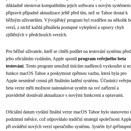
důkladně otestovat kompatibilitu jejich softwaru s novým systémem
připravit případné aktualizace ještě před tím, než se Tahoe dostal k
běžným uživatelům. Vývojářský program byl rozdělen na několik b
verzí, z nichž každá přinášela postupné vylepšení a opravy chyb
zjištěných v předchozích verzích.
Pro běžné uživatele, kteří se chtěli podílet na testování systému před
jeho oficiálním vydáním, Apple spustil
program veřejného beta
testování
. Tento program umožnil tisícům nadšenců vyzkoušet si n
funkce macOS Tahoe a poskytnout zpětnou vazbu, která byla pro
Apple nesmírně cenná při finálním ladění systému. Účastníci veřejn
beta verze měli možnost nainstalovat systém na své zařízení a
pravidelně dostávali aktualizace s novými funkcemi a opravami.
Oficiální datum vydání finální verze macOS Tahoe bylo stanoveno 
podzimní měsíce, což odpovídalo tradiční strategii společnosti Appl
při uvádění nových verzí operačního systému.
Systém byl zpřístupn