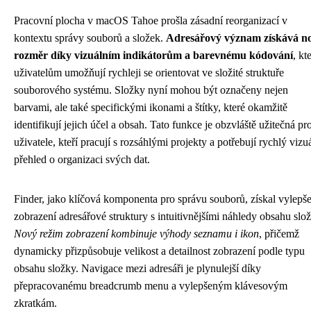
Pracovní plocha v macOS Tahoe prošla zásadní reorganizací v
kontextu správy souborů a složek.
Adresářový význam získává n
rozměr díky vizuálním indikátorům a barevnému kódování
, kt
uživatelům umožňují rychleji se orientovat ve složité struktuře
souborového systému. Složky nyní mohou být označeny nejen
barvami, ale také specifickými ikonami a štítky, které okamžitě
identifikují jejich účel a obsah. Tato funkce je obzvláště užitečná pr
uživatele, kteří pracují s rozsáhlými projekty a potřebují rychlý vizu
přehled o organizaci svých dat.
Finder, jako klíčová komponenta pro správu souborů, získal vylepš
zobrazení adresářové struktury s intuitivnějšími náhledy obsahu slo
Nový režim zobrazení kombinuje výhody seznamu i ikon
, přičemž
dynamicky přizpůsobuje velikost a detailnost zobrazení podle typu
obsahu složky. Navigace mezi adresáři je plynulejší díky
přepracovanému breadcrumb menu a vylepšeným klávesovým
zkratkám.