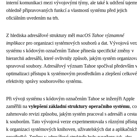
interní komunikaci mezi vývojovými týmy, ale také k udržení tajems
ohledně připravovaných funkcí a vlastností systému před jejich
oficiálním uvedením na trh.
Z hlediska adresářové struktury měl
macOS Tahoe významné
implikace
pro organizaci systémových souborů a dat. Vývojová ver
systému s kódovým označením Tahoe přinesla specifické změny v
hierarchii adresářů, které ovlivnily způsob, jakým systém organizov
spravoval soubory. Adresářový význam Tahoe spočíval především 
optimalizaci přístupu k systémovým prostředkům a zlepšení celkové
efektivity správy souborového systému.
Při vývoji systému s kódovým označením Tahoe se inženýři Apple
zaměřili na
vylepšení základní struktury operačního systému
, co
zahrnovalo revizi způsobu, jakým systém pracoval s adresáři a cest
k souborům. Tato vývojová verze experimentovala s různými přístu
k organizaci systémových knihoven, uživatelských dat a aplikačníc
prostředků. Změny v adresářové struktuře byly navrženy tak, aby