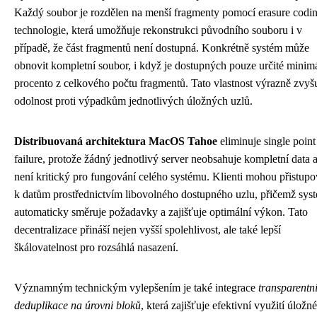
Každý soubor je rozdělen na menší fragmenty pomocí erasure codi
technologie, která umožňuje rekonstrukci původního souboru i v
případě, že část fragmentů není dostupná. Konkrétně systém může
obnovit kompletní soubor, i když je dostupných pouze určité minim
procento z celkového počtu fragmentů. Tato vlastnost výrazně zvyš
odolnost proti výpadkům jednotlivých úložných uzlů.
Distribuovaná architektura MacOS Tahoe
eliminuje single point
failure, protože žádný jednotlivý server neobsahuje kompletní data 
není kritický pro fungování celého systému. Klienti mohou přistupo
k datům prostřednictvím libovolného dostupného uzlu, přičemž sys
automaticky směruje požadavky a zajišťuje optimální výkon. Tato
decentralizace přináší nejen vyšší spolehlivost, ale také lepší
škálovatelnost pro rozsáhlá nasazení.
Významným technickým vylepšením je také integrace
transparentn
deduplikace na úrovni bloků
, která zajišťuje efektivní využití úložn