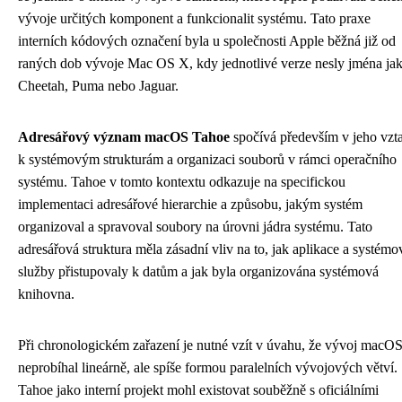
vývoje určitých komponent a funkcionalit systému. Tato praxe
interních kódových označení byla u společnosti Apple běžná již od
raných dob vývoje Mac OS X, kdy jednotlivé verze nesly jména ja
Cheetah, Puma nebo Jaguar.
Adresářový význam macOS Tahoe
spočívá především v jeho vzt
k systémovým strukturám a organizaci souborů v rámci operačního
systému. Tahoe v tomto kontextu odkazuje na specifickou
implementaci adresářové hierarchie a způsobu, jakým systém
organizoval a spravoval soubory na úrovni jádra systému. Tato
adresářová struktura měla zásadní vliv na to, jak aplikace a systémo
služby přistupovaly k datům a jak byla organizována systémová
knihovna.
Při chronologickém zařazení je nutné vzít v úvahu, že vývoj macO
neprobíhal lineárně, ale spíše formou paralelních vývojových větví.
Tahoe jako interní projekt mohl existovat souběžně s oficiálními