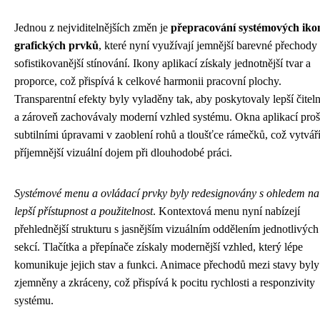
Jednou z nejviditelnějších změn je
přepracování systémových iko
grafických prvků
, které nyní využívají jemnější barevné přechody
sofistikovanější stínování. Ikony aplikací získaly jednotnější tvar a
proporce, což přispívá k celkové harmonii pracovní plochy.
Transparentní efekty byly vyladěny tak, aby poskytovaly lepší čitel
a zároveň zachovávaly moderní vzhled systému. Okna aplikací proš
subtilními úpravami v zaoblení rohů a tloušťce rámečků, což vytvář
příjemnější vizuální dojem při dlouhodobé práci.
Systémové menu a ovládací prvky byly redesignovány s ohledem na
lepší přístupnost a použitelnost
. Kontextová menu nyní nabízejí
přehlednější strukturu s jasnějším vizuálním oddělením jednotlivých
sekcí. Tlačítka a přepínače získaly modernější vzhled, který lépe
komunikuje jejich stav a funkci. Animace přechodů mezi stavy byly
zjemněny a zkráceny, což přispívá k pocitu rychlosti a responzivity
systému.