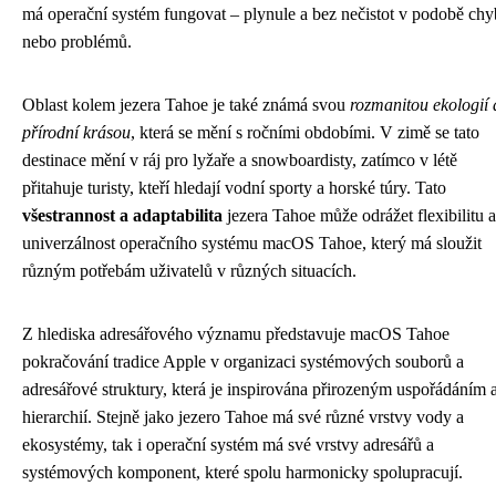
má operační systém fungovat – plynule a bez nečistot v podobě chy
nebo problémů.
Oblast kolem jezera Tahoe je také známá svou
rozmanitou ekologií 
přírodní krásou
, která se mění s ročními obdobími. V zimě se tato
destinace mění v ráj pro lyžaře a snowboardisty, zatímco v létě
přitahuje turisty, kteří hledají vodní sporty a horské túry. Tato
všestrannost a adaptabilita
jezera Tahoe může odrážet flexibilitu a
univerzálnost operačního systému macOS Tahoe, který má sloužit
různým potřebám uživatelů v různých situacích.
Z hlediska adresářového významu představuje macOS Tahoe
pokračování tradice Apple v organizaci systémových souborů a
adresářové struktury, která je inspirována přirozeným uspořádáním 
hierarchií. Stejně jako jezero Tahoe má své různé vrstvy vody a
ekosystémy, tak i operační systém má své vrstvy adresářů a
systémových komponent, které spolu harmonicky spolupracují.