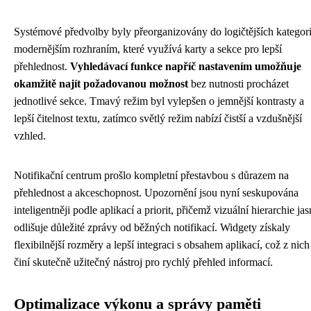
Systémové předvolby byly přeorganizovány do logičtějších kategori
modernějším rozhraním, které využívá karty a sekce pro lepší
přehlednost.
Vyhledávací funkce napříč nastavením umožňuje
okamžitě najít požadovanou možnost
bez nutnosti procházet
jednotlivé sekce. Tmavý režim byl vylepšen o jemnější kontrasty a
lepší čitelnost textu, zatímco světlý režim nabízí čistší a vzdušnější
vzhled.
Notifikační centrum prošlo kompletní přestavbou s důrazem na
přehlednost a akceschopnost. Upozornění jsou nyní seskupována
inteligentněji podle aplikací a priorit, přičemž vizuální hierarchie ja
odlišuje důležité zprávy od běžných notifikací. Widgety získaly
flexibilnější rozměry a lepší integraci s obsahem aplikací, což z nich
činí skutečně užitečný nástroj pro rychlý přehled informací.
Optimalizace výkonu a správy paměti