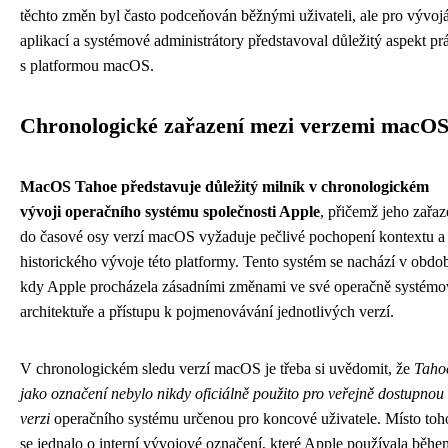
těchto změn byl často podceňován běžnými uživateli, ale pro vývoj
aplikací a systémové administrátory představoval důležitý aspekt pr
s platformou macOS.
Chronologické zařazení mezi verzemi macO
MacOS Tahoe představuje důležitý milník v chronologickém
vývoji operačního systému společnosti Apple
, přičemž jeho zařaz
do časové osy verzí macOS vyžaduje pečlivé pochopení kontextu a
historického vývoje této platformy. Tento systém se nachází v obdob
kdy Apple procházela zásadními změnami ve své operačně systémo
architektuře a přístupu k pojmenovávání jednotlivých verzí.
V chronologickém sledu verzí macOS je třeba si uvědomit, že
Taho
jako označení nebylo nikdy oficiálně použito pro veřejně dostupnou
verzi
operačního systému určenou pro koncové uživatele. Místo toh
se jednalo o interní vývojové označení, které Apple používala běhe