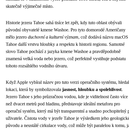
skutečně výjimečné místo.
Historie jezera Tahoe sahá tisíce let zpět, kdy tuto oblast obývali
původní obyvatelé kmene Washoe. Pro tyto domorodé Američany
mělo jezero
duchovní a kulturní význam
, což dodává názvu macOS
Tahoe další vrstvu hloubky a respektu k historii regionu. Samotné
slovo Tahoe pochází z jazyka kmene Washoe a pravděpodobně
znamená velká voda nebo jezero, což perfektně vystihuje podstatu
tohoto rozsáhlého vodního útvaru.
Když Apple vybíral název pro tuto verzi operačního systému, hleda
lokaci, která by symbolizovala
jasnost, hloubku a spolehlivost
.
Jezero Tahoe s jeho průzračnou vodou, kde je viditelnost často více
než dvacet metrů pod hladinu, představuje ideální metaforu pro
operační systém, který má být transparentní a snadno pochopitelný 
uživatele. Čistota vody v jezeře Tahoe je výsledkem jeho geologick
původu a neustálé cirkulace vody, což může být paralelou k tomu, j