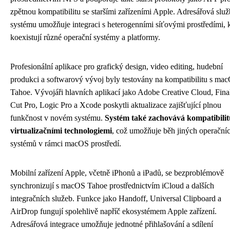
zpětnou kompatibilitu se staršími zařízeními Apple. Adresářová slu
systému umožňuje integraci s heterogenními síťovými prostředími, 
koexistují různé operační systémy a platformy.
Profesionální aplikace pro grafický design, video editing, hudební
produkci a softwarový vývoj byly testovány na kompatibilitu s ma
Tahoe. Vývojáři hlavních aplikací jako Adobe Creative Cloud, Fina
Cut Pro, Logic Pro a Xcode poskytli aktualizace zajišťující plnou
funkčnost v novém systému.
Systém také zachovává kompatibilit
virtualizačními technologiemi
, což umožňuje běh jiných operační
systémů v rámci macOS prostředí.
Mobilní zařízení Apple, včetně iPhonů a iPadů, se bezproblémově
synchronizují s macOS Tahoe prostřednictvím iCloud a dalších
integračních služeb. Funkce jako Handoff, Universal Clipboard a
AirDrop fungují spolehlivě napříč ekosystémem Apple zařízení.
Adresářová integrace umožňuje jednotné přihlašování a sdílení