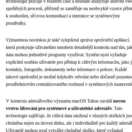
technologie pracuje v reálném čase a neustále analyzuje aktivitu vš
spuštěných procesů, přičemž se zaměřuje na neobvyklé vzorce přís
k souborům, síťovou komunikaci a interakce se systémovými
prostředky.
Významnou novinkou je také vylepšená správa oprávnění aplikací
,
která poskytuje uživatelům mnohem detailnější kontrolu nad tím, ja
data mohou jednotlivé programy využívat. Systém nyní vyžaduje
explicitní souhlas uživatele pro přístup k citlivým informacím, jako 
kontakty, fotografie, dokumenty nebo informace o poloze. Každé
takové oprávnění je možné kdykoliv odvolat nebo dočasně pozastav
prostřednictvím centralizovaného rozhraní v systémových nastavení
V kontextu adresářového významu macOS Tahoe zavádí
novou
vrstvu šifrování pro systémové a uživatelské adresáře
. Tato
technologie zajišťuje, že citlivá data uložená v různých složkách jso
chráněna nejen na úrovni disku, ale i individuálně pro každý adresář
Uživatelé mohou nyní vytvářet chráněné složky, které vyžadují