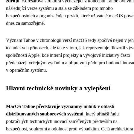
zdrojů
. Adresářová struktura vycházející z konceptů Tahoe ovlivnil
následující verze systému a stala se základem pro mnoho
bezpečnostních a organizačních prvků, které uživatelé macOS pova
dnes za samozřejmé.
Význam Tahoe v chronologii verzí macOS tedy spočívá nejen v je
technických přínosech, ale také v tom, jak reprezentuje filozofii výv
společnosti Apple, kde interní projekty a vývojové iniciativy často
předcházejí veřejným vydáním a připravují půdu pro budoucí inova
v operačním systému.
Hlavní technické novinky a vylepšení
MacOS Tahoe představuje významný milník v oblasti
distribuovaných souborových systémů
, který přináší řadu
pokročilých technických inovací zaměřených především na
bezpečnost, soukromí a odolnost proti výpadkům. Celá architektura