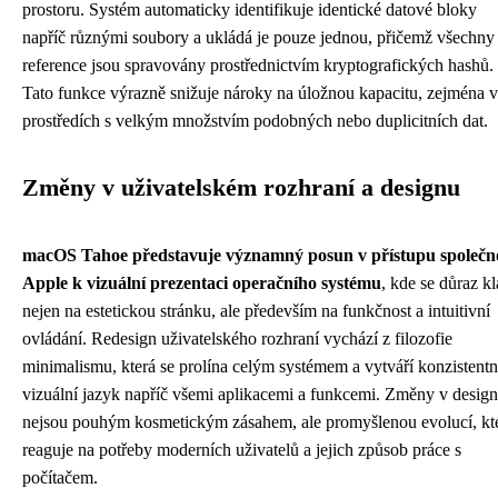
prostoru. Systém automaticky identifikuje identické datové bloky
napříč různými soubory a ukládá je pouze jednou, přičemž všechny
reference jsou spravovány prostřednictvím kryptografických hashů.
Tato funkce výrazně snižuje nároky na úložnou kapacitu, zejména v
prostředích s velkým množstvím podobných nebo duplicitních dat.
Změny v uživatelském rozhraní a designu
macOS Tahoe představuje významný posun v přístupu společno
Apple k vizuální prezentaci operačního systému
, kde se důraz k
nejen na estetickou stránku, ale především na funkčnost a intuitivní
ovládání. Redesign uživatelského rozhraní vychází z filozofie
minimalismu, která se prolína celým systémem a vytváří konzistentn
vizuální jazyk napříč všemi aplikacemi a funkcemi. Změny v desig
nejsou pouhým kosmetickým zásahem, ale promyšlenou evolucí, kt
reaguje na potřeby moderních uživatelů a jejich způsob práce s
počítačem.