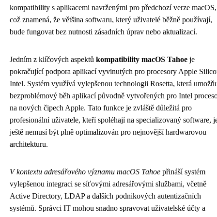
kompatibility s aplikacemi navrženými pro předchozí verze macOS,
což znamená, že většina softwaru, který uživatelé běžně používají,
bude fungovat bez nutnosti zásadních úprav nebo aktualizací.
Jedním z klíčových aspektů
kompatibility macOS Tahoe
je
pokračující podpora aplikací vyvinutých pro procesory Apple Silico
Intel. Systém využívá vylepšenou technologii Rosetta, která umožň
bezproblémový běh aplikací původně vytvořených pro Intel proces
na nových čipech Apple. Tato funkce je zvláště důležitá pro
profesionální uživatele, kteří spoléhají na specializovaný software, j
ještě nemusí být plně optimalizován pro nejnovější hardwarovou
architekturu.
V kontextu adresářového významu macOS Tahoe
přináší systém
vylepšenou integraci se síťovými adresářovými službami, včetně
Active Directory, LDAP a dalších podnikových autentizačních
systémů. Správci IT mohou snadno spravovat uživatelské účty a