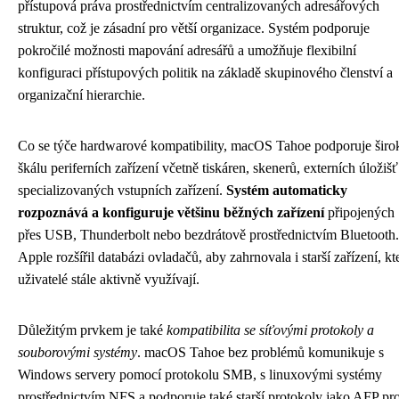
přístupová práva prostřednictvím centralizovaných adresářových
struktur, což je zásadní pro větší organizace. Systém podporuje
pokročilé možnosti mapování adresářů a umožňuje flexibilní
konfiguraci přístupových politik na základě skupinového členství a
organizační hierarchie.
Co se týče hardwarové kompatibility, macOS Tahoe podporuje širo
škálu periferních zařízení včetně tiskáren, skenerů, externích úložišť
specializovaných vstupních zařízení.
Systém automaticky
rozpoznává a konfiguruje většinu běžných zařízení
připojených
přes USB, Thunderbolt nebo bezdrátově prostřednictvím Bluetooth.
Apple rozšířil databázi ovladačů, aby zahrnovala i starší zařízení, kt
uživatelé stále aktivně využívají.
Důležitým prvkem je také
kompatibilita se síťovými protokoly a
souborovými systémy
. macOS Tahoe bez problémů komunikuje s
Windows servery pomocí protokolu SMB, s linuxovými systémy
prostřednictvím NFS a podporuje také starší protokoly jako AFP pr