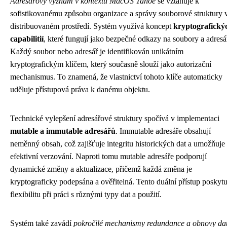
Adresářový význam v kontextu MacOS Tahoe
se vztahuje k
sofistikovanému způsobu organizace a správy souborové struktury 
distribuovaném prostředí. Systém využívá koncept
kryptografický
capabilitií
, které fungují jako bezpečné odkazy na soubory a adresá
Každý soubor nebo adresář je identifikován unikátním
kryptografickým klíčem, který současně slouží jako autorizační
mechanismus. To znamená, že vlastnictví tohoto klíče automaticky
uděluje přístupová práva k danému objektu.
Technické vylepšení adresářové struktury spočívá v implementaci
mutable a immutable adresářů
. Immutable adresáře obsahují
neměnný obsah, což zajišťuje integritu historických dat a umožňuje
efektivní verzování. Naproti tomu mutable adresáře podporují
dynamické změny a aktualizace, přičemž každá změna je
kryptograficky podepsána a ověřitelná. Tento duální přístup poskytu
flexibilitu při práci s různými typy dat a použití.
Systém také zavádí
pokročilé mechanismy redundance a obnovy da