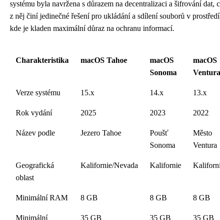
systému byla navržena s důrazem na decentralizaci a šifrování dat, 
z něj činí jedinečné řešení pro ukládání a sdílení souborů v prostředí
kde je kladen maximální důraz na ochranu informací.
Charakteristika
macOS Tahoe
macOS
macOS
Sonoma
Ventur
Verze systému
15.x
14.x
13.x
Rok vydání
2025
2023
2022
Název podle
Jezero Tahoe
Poušť
Město
Sonoma
Ventura
Geografická
Kalifornie/Nevada
Kalifornie
Kaliforn
oblast
Minimální RAM
8 GB
8 GB
8 GB
Minimální
35 GB
35 GB
35 GB