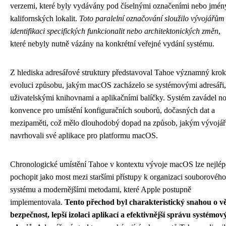
verzemi, které byly vydávány pod číselnými označeními nebo jmén
kalifornských lokalit.
Toto paralelní označování sloužilo vývojářům
identifikaci specifických funkcionalit nebo architektonických změn
,
které nebyly nutně vázány na konkrétní veřejné vydání systému.
Z hlediska adresářové struktury představoval Tahoe významný krok
evoluci způsobu, jakým macOS zacházelo se systémovými adresáři,
uživatelskými knihovnami a aplikačními balíčky. Systém zavádel n
konvence pro umístění konfiguračních souborů, dočasných dat a
mezipaměti, což mělo dlouhodobý dopad na způsob, jakým vývojář
navrhovali své aplikace pro platformu macOS.
Chronologické umístění Tahoe v kontextu vývoje macOS lze nejlép
pochopit jako most mezi staršími přístupy k organizaci souborového
systému a modernějšími metodami, které Apple postupně
implementovala.
Tento přechod byl charakteristický snahou o vě
bezpečnost, lepší izolaci aplikací a efektivnější správu systémov