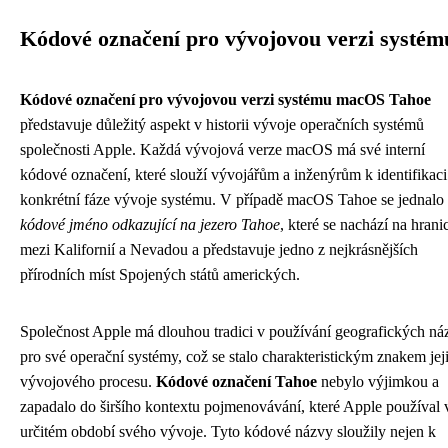
Kódové označení pro vývojovou verzi systém
Kódové označení pro vývojovou verzi systému macOS Tahoe
představuje důležitý aspekt v historii vývoje operačních systémů
společnosti Apple. Každá vývojová verze macOS má své interní
kódové označení, které slouží vývojářům a inženýrům k identifikaci
konkrétní fáze vývoje systému. V případě macOS Tahoe se jednalo
kódové jméno odkazující na jezero Tahoe
, které se nachází na hranic
mezi Kalifornií a Nevadou a představuje jedno z nejkrásnějších
přírodních míst Spojených států amerických.
Společnost Apple má dlouhou tradici v používání geografických ná
pro své operační systémy, což se stalo charakteristickým znakem jej
vývojového procesu.
Kódové označení Tahoe
nebylo výjimkou a
zapadalo do širšího kontextu pojmenovávání, které Apple používal 
určitém období svého vývoje. Tyto kódové názvy sloužily nejen k