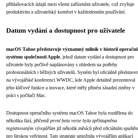
přihlašovacích údajů mezi všemi zařízeními uživatele, což zvyšuje
produktivitu a uživatelský komfort v každodenním používání.
Datum vydání a dostupnost pro uživatele
macOS Tahoe představuje významný milník v historii operačn
systému společnosti Apple
, jehož datum vydání a dostupnost pro
uživatele byly pečlivě naplánovány s ohledem na potřeby
profesionálních i běžných uživatelů. Systém byl oficiálně představe
na vývojářské konferenci WWDC, kde Apple detailně prezentoval
jeho klíčové funkce a inovace, které měly přinést zásadní změny v
práci s počítači Mac.
Dostupnost operačního systému macOS Tahoe byla rozdělena do
několika fází, přičemž
první beta verze byla zpřístupněna
registrovaným vývojářům
již několik měsíců před oficiálním spuště
pro širokou veřejnost. Tato strategie umožnila vývojářům aplikací