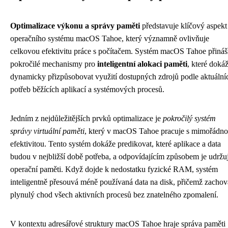
Optimalizace výkonu a správy paměti
představuje klíčový aspekt
operačního systému macOS Tahoe, který významně ovlivňuje
celkovou efektivitu práce s počítačem. Systém macOS Tahoe přináš
pokročilé mechanismy pro
inteligentní alokaci paměti
, které doká
dynamicky přizpůsobovat využití dostupných zdrojů podle aktuální
potřeb běžících aplikací a systémových procesů.
Jedním z nejdůležitějších prvků optimalizace je
pokročilý systém
správy virtuální paměti
, který v macOS Tahoe pracuje s mimořádn
efektivitou. Tento systém dokáže predikovat, které aplikace a data
budou v nejbližší době potřeba, a odpovídajícím způsobem je udržu
operační paměti. Když dojde k nedostatku fyzické RAM, systém
inteligentně přesouvá méně používaná data na disk, přičemž zacho
plynulý chod všech aktivních procesů bez znatelného zpomalení.
V kontextu adresářové struktury macOS Tahoe hraje správa paměti