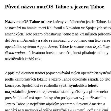
Původ názvu macOS Tahoe z jezera Tahoe
Název macOS Tahoe
má své kořeny v nádherném jezeře Tahoe, kt
se nachází na hranici mezi Kalifornií a Nevadou ve Spojených státe
amerických. Toto jezero představuje jedno z nejkrásnějších přírodní
děl Severní Ameriky a stalo se inspirací pro pojmenování této verze
operačního systému Apple. Jezero Tahoe je známé svou
krystalicky
čistou vodou
a úchvatnou horskou scenérií, která přitahuje miliony
návštěvníků každý rok.
Apple má dlouhou tradici pojmenovávání svých operačních systém
podle kalifornských lokalit, a jezero Tahoe dokonale zapadá do této
koncepce. Společnost se rozhodla využít
symboliku tohoto
majestátního jezera
k reprezentaci stability, čistoty a přirozeného
prostředí, které má operační systém poskytovat svým uživatelům.
Jezero Tahoe je největším alpským jezerem v Severní Americe a
nachází se v nadmořské výšce přibližně 1900 metrů, což z něj činí