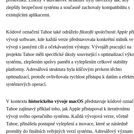
zlepšily bezpečnost systému a současně zachovaly kompatibilitu s
existujícími aplikacemi.
Kódové označení Tahoe také odráželo
filozofii společnosti Apple
při
vývoji software, kde každá verze představovala konkrétní milník ve
vývoji s jasnými cíli a očekávanými výstupy. Vývojáři pracující na
projektu Tahoe měli specifické úkoly související s optimalizací výk
systému, zlepšením správy paměti a vylepšením celkové stability
platformy. Adresářová struktura byla klíčovým prvkem těchto
optimalizací, protože ovlivňovala rychlost přístupu k datům a efekti
systémových operací.
V kontextu
historického vývoje macOS
představuje kódové označ
Tahoe zajímavý příklad toho, jak Apple přistupoval k iterativnímu
vývoji svého operačního systému. Každá vývojová verze, včetně
Tahoe, přinášela postupné vylepšení a inovace, které se následně
promítly do finálních veřejných verzí systému. Adresářový význam