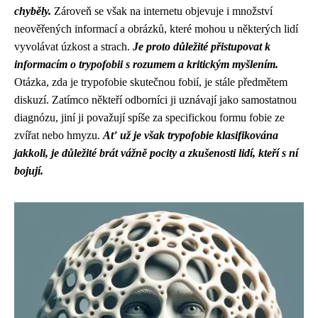
chyběly.
Zároveň se však na internetu objevuje i množství
neověřených informací a obrázků, které mohou u některých lidí
vyvolávat úzkost a strach.
Je proto důležité přistupovat k
informacím o trypofobii s rozumem a kritickým myšlením.
Otázka, zda je trypofobie skutečnou fobií, je stále předmětem
diskuzí. Zatímco někteří odborníci ji uznávají jako samostatnou
diagnózu, jiní ji považují spíše za specifickou formu fobie ze
zvířat nebo hmyzu.
Ať už je však trypofobie klasifikována
jakkoli, je důležité brát vážně pocity a zkušenosti lidí, kteří s ní
bojují.