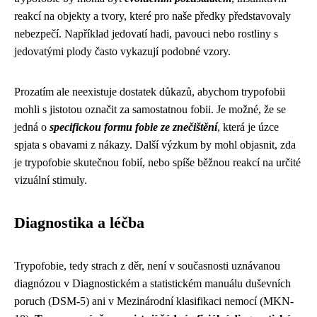
reakcí na objekty a tvory, které pro naše předky představovaly
nebezpečí. Například jedovatí hadi, pavouci nebo rostliny s
jedovatými plody často vykazují podobné vzory.
Prozatím ale neexistuje dostatek důkazů, abychom trypofobii
mohli s jistotou označit za samostatnou fobii. Je možné, že se
jedná o
specifickou formu fobie ze znečištění
, která je úzce
spjata s obavami z nákazy. Další výzkum by mohl objasnit, zda
je trypofobie skutečnou fobií, nebo spíše běžnou reakcí na určité
vizuální stimuly.
Diagnostika a léčba
Trypofobie, tedy strach z děr, není v současnosti uznávanou
diagnózou v Diagnostickém a statistickém manuálu duševních
poruch (DSM-5) ani v Mezinárodní klasifikaci nemocí (MKN-