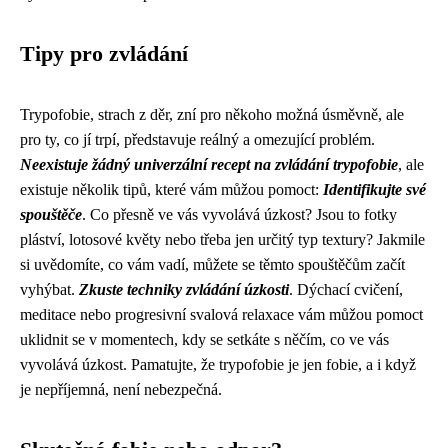
Tipy pro zvládání
Trypofobie, strach z děr, zní pro někoho možná úsměvně, ale
pro ty, co jí trpí, představuje reálný a omezující problém.
Neexistuje žádný univerzální recept na zvládání trypofobie
, ale
existuje několik tipů, které vám můžou pomoct:
Identifikujte své
spouštěče
. Co přesně ve vás vyvolává úzkost? Jsou to fotky
pláství, lotosové květy nebo třeba jen určitý typ textury? Jakmile
si uvědomíte, co vám vadí, můžete se těmto spouštěčům začít
vyhýbat.
Zkuste techniky zvládání úzkosti
. Dýchací cvičení,
meditace nebo progresivní svalová relaxace vám můžou pomoct
uklidnit se v momentech, kdy se setkáte s něčím, co ve vás
vyvolává úzkost. Pamatujte, že trypofobie je jen fobie, a i když
je nepříjemná, není nebezpečná.