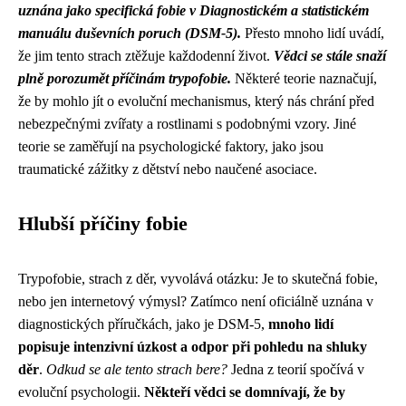
uznána jako specifická fobie v Diagnostickém a statistickém
manuálu duševních poruch (DSM-5).
Přesto mnoho lidí uvádí,
že jim tento strach ztěžuje každodenní život.
Vědci se stále snaží
plně porozumět příčinám trypofobie.
Některé teorie naznačují,
že by mohlo jít o evoluční mechanismus, který nás chrání před
nebezpečnými zvířaty a rostlinami s podobnými vzory. Jiné
teorie se zaměřují na psychologické faktory, jako jsou
traumatické zážitky z dětství nebo naučené asociace.
Hlubší příčiny fobie
Trypofobie, strach z děr, vyvolává otázku: Je to skutečná fobie,
nebo jen internetový výmysl? Zatímco není oficiálně uznána v
diagnostických příručkách, jako je DSM-5,
mnoho lidí
popisuje intenzivní úzkost a odpor při pohledu na shluky
děr
.
Odkud se ale tento strach bere?
Jedna z teorií spočívá v
evoluční psychologii.
Někteří vědci se domnívají, že by