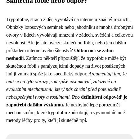
Skutečná fobie nebo odpor?
Trypofobie, strach z děr, vyvolává na internetu značný rozruch.
Obrázky lotosových semínek nebo jahodníku s mnoha drobnými
otvory v lidech vyvolávají mrazení v zádech, svědění a celkovou
nevolnost. Ale je tato averze skutečnou fobií, nebo jen dalším
příkladem internetového šílenství?
Odborníci se zatím
neshodli.
Zatímco někteří připouštějí, že trypofobie může být
skutečnou fobií s paralyzujícími dopady na život postižených,
jiní ji vnímají spíše jako specifický odpor.
Argumentují tím, že
reakce na tyto obrazy jsou spíše instinktivní, založené na
evolučním mechanismu, který nás chrání před potenciálně
nebezpečnými tvory a rostlinami.
Pro definitivní odpověď je
zapotřebí dalšího výzkumu.
Je nezbytné lépe porozumět
mechanismům, které trypofobii způsobují, a vyvinout účinné
metody léčby pro ty, kteří jí skutečně trpí.