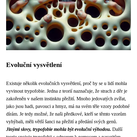
Evoluční vysvětlení
Existuje několik evolučních vysvětlení, proč by se u lidí mohla
vyvinout trypofobie. Jedna z teorií naznačuje, že strach z děr je
zakořeněn v našem instinktu přežití. Mnoho jedovatých zvířat,
jako jsou hadi, pavouci a hmyz, má na svém těle vzory podobné
dírám. Je tedy možné, že naši předkové, kteří se těmto vzorům
vyhýbali, měli větší šanci na přežití a předání svých genů.
Jinými slovy, trypofobie mohla být evoluční výhodou.
Další
teorie spojuje trypofobii s odporem k nemocem a parazitům.