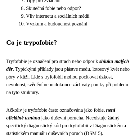
Tipy pro zvládání
Skutečná fobie nebo odpor?
Vliv internetu a sociálních médií
Výzkum a budoucnost poznání
Co je trypofobie?
Tryfofobie je označení pro strach nebo odpor k
shluku malých
děr
. Typickými příklady jsou plástve medu, lotosový květ nebo
póry v kůži. Lidé s tryfofobií mohou pociťovat úzkost,
nevolnost, svědění nebo dokonce záchvaty paniky při pohledu
na tyto struktury.
Ačkoliv je tryfofobie často označována jako fobie,
není
oficiálně uznána
jako duševní porucha. Neexistuje žádný
specifický diagnostický kód pro tryfofobii v Diagnostickém a
statistickém manuálu duševních poruch (DSM-5).