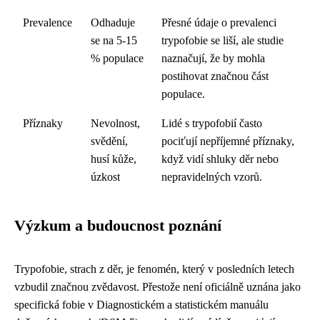
Prevalence
Odhaduje
Přesné údaje o prevalenci
se na 5-15
trypofobie se liší, ale studie
% populace
naznačují, že by mohla
postihovat značnou část
populace.
Příznaky
Nevolnost,
Lidé s trypofobií často
svědění,
pociťují nepříjemné příznaky,
husí kůže,
když vidí shluky děr nebo
úzkost
nepravidelných vzorů.
Výzkum a budoucnost poznání
Trypofobie, strach z děr, je fenomén, který v posledních letech
vzbudil značnou zvědavost. Přestože není oficiálně uznána jako
specifická fobie v Diagnostickém a statistickém manuálu