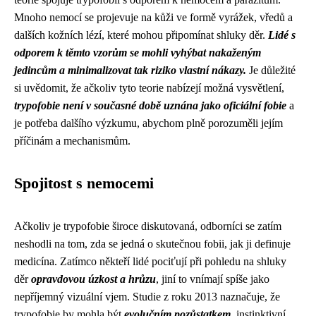
Mnoho nemocí se projevuje na kůži ve formě vyrážek, vředů a
dalších kožních lézí, které mohou připomínat shluky děr.
Lidé s
odporem k těmto vzorům se mohli vyhýbat nakaženým
jedincům a minimalizovat tak riziko vlastní nákazy.
Je důležité
si uvědomit, že ačkoliv tyto teorie nabízejí možná vysvětlení,
trypofobie není v současné době uznána jako oficiální fobie
a
je potřeba dalšího výzkumu, abychom plně porozuměli jejím
příčinám a mechanismům.
Spojitost s nemocemi
Ačkoliv je trypofobie široce diskutovaná, odborníci se zatím
neshodli na tom, zda se jedná o skutečnou fobii, jak ji definuje
medicína. Zatímco někteří lidé pociťují při pohledu na shluky
děr
opravdovou úzkost a hrůzu
, jiní to vnímají spíše jako
nepříjemný vizuální vjem. Studie z roku 2013 naznačuje, že
trypofobie by mohla být
evolučním pozůstatkem
, instinktivní