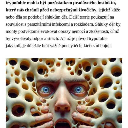
trypofobie mohla být pozůstatkem pradávného instinktu,
který nás chránil před nebezpečnými živočichy
, jejichž kůže
nebo těla se podobají shlukům děr. Další teorie poukazují na
souvislost s parazitárními infekcemi a rozkladem. Shluky děr by
mohly podvědomě evokovat obrazy nemocí a zkaženosti, čímž
by vyvolávaly odpor a strach. Ať už je původ trypofobie
jakýkoli, je důležité brát vážně pocity těch, kteří s ní bojují.