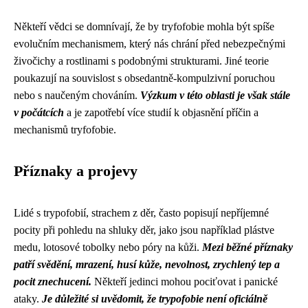
Někteří vědci se domnívají, že by tryfofobie mohla být spíše
evolučním mechanismem, který nás chrání před nebezpečnými
živočichy a rostlinami s podobnými strukturami. Jiné teorie
poukazují na souvislost s obsedantně-kompulzivní poruchou
nebo s naučeným chováním.
Výzkum v této oblasti je však stále
v počátcích
a je zapotřebí více studií k objasnění příčin a
mechanismů tryfofobie.
Příznaky a projevy
Lidé s trypofobií, strachem z děr, často popisují nepříjemné
pocity při pohledu na shluky děr, jako jsou například plástve
medu, lotosové tobolky nebo póry na kůži.
Mezi běžné příznaky
patří svědění, mrazení, husí kůže, nevolnost, zrychlený tep a
pocit znechucení.
Někteří jedinci mohou pociťovat i panické
ataky.
Je důležité si uvědomit, že trypofobie není oficiálně