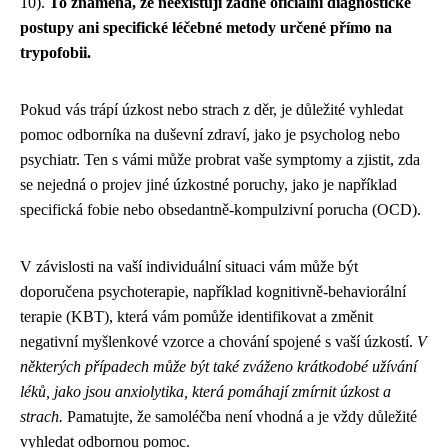
10).
To znamená, že neexistují žádné oficiální diagnostické
postupy ani specifické léčebné metody určené přímo na
trypofobii.
Pokud vás trápí úzkost nebo strach z děr, je důležité vyhledat
pomoc odborníka na duševní zdraví, jako je psycholog nebo
psychiatr. Ten s vámi může probrat vaše symptomy a zjistit, zda
se nejedná o projev jiné úzkostné poruchy, jako je například
specifická fobie nebo obsedantně-kompulzivní porucha (OCD).
V závislosti na vaší individuální situaci vám může být
doporučena psychoterapie, například kognitivně-behaviorální
terapie (KBT), která vám pomůže identifikovat a změnit
negativní myšlenkové vzorce a chování spojené s vaší úzkostí.
V
některých případech může být také zváženo krátkodobé užívání
léků, jako jsou anxiolytika, která pomáhají zmírnit úzkost a
strach.
Pamatujte, že samoléčba není vhodná a je vždy důležité
vyhledat odbornou pomoc.