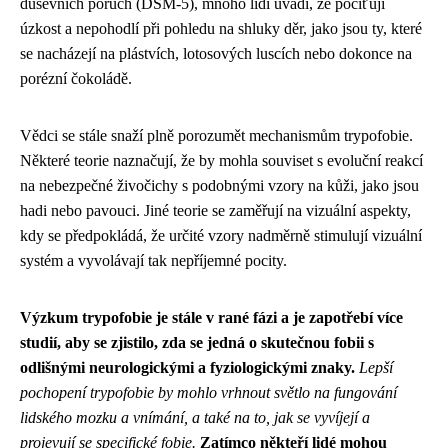
duševních poruch (DSM-5), mnoho lidí uvádí, že pociťují
úzkost a nepohodlí při pohledu na shluky děr, jako jsou ty, které
se nacházejí na plástvích, lotosových luscích nebo dokonce na
porézní čokoládě.
Vědci se stále snaží plně porozumět mechanismům trypofobie.
Některé teorie naznačují, že by mohla souviset s evoluční reakcí
na nebezpečné živočichy s podobnými vzory na kůži, jako jsou
hadi nebo pavouci. Jiné teorie se zaměřují na vizuální aspekty,
kdy se předpokládá, že určité vzory nadměrně stimulují vizuální
systém a vyvolávají tak nepříjemné pocity.
Výzkum trypofobie je stále v rané fázi a je zapotřebí více
studií, aby se zjistilo, zda se jedná o skutečnou fobii s
odlišnými neurologickými a fyziologickými znaky.
Lepší
pochopení trypofobie by mohlo vrhnout světlo na fungování
lidského mozku a vnímání, a také na to, jak se vyvíjejí a
projevují se specifické fobie.
Zatímco někteří lidé mohou