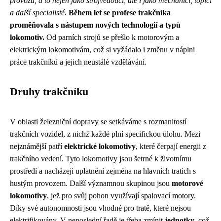
provozu, a to nejen jako strojvedoucí, ale i jako mechanici, topiči
a další specialisté.
Během let se profese trakčníka
proměňovala s nástupem nových technologií a typů
lokomotiv.
Od parních strojů se přešlo k motorovým a
elektrickým lokomotivám, což si vyžádalo i změnu v náplni
práce trakčníků a jejich neustálé vzdělávání.
Druhy trakčníku
V oblasti železniční dopravy se setkáváme s rozmanitostí
trakčních vozidel, z nichž každé plní specifickou úlohu. Mezi
nejznámější patří
elektrické lokomotivy
, které čerpají energii z
trakčního vedení. Tyto lokomotivy jsou šetrné k životnímu
prostředí a nacházejí uplatnění zejména na hlavních tratích s
hustým provozem. Další významnou skupinou jsou
motorové
lokomotivy
, jež pro svůj pohon využívají spalovací motory.
Díky své autonomnosti jsou vhodné pro tratě, které nejsou
elektrifikovány. V neposlední řadě je třeba zmínit
jednotky
, což