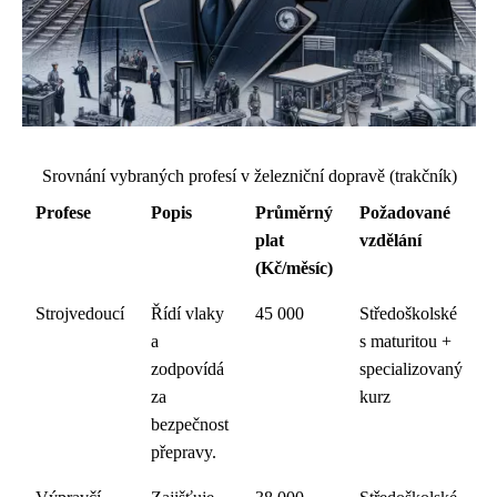
Srovnání vybraných profesí v železniční dopravě (trakčník)
Profese
Popis
Průměrný
Požadované
plat
vzdělání
(Kč/měsíc)
Strojvedoucí
Řídí vlaky
45 000
Středoškolské
a
s maturitou +
zodpovídá
specializovaný
za
kurz
bezpečnost
přepravy.