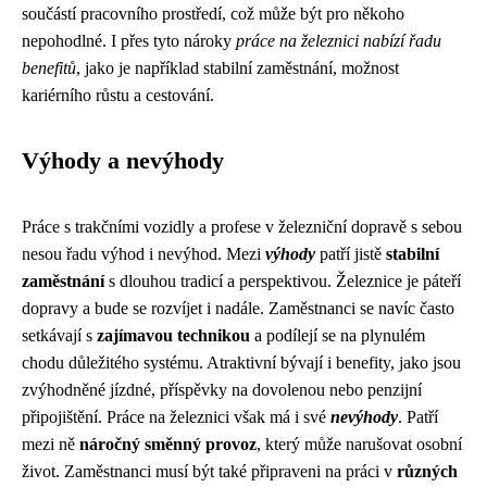
součástí pracovního prostředí, což může být pro někoho
nepohodlné. I přes tyto nároky
práce na železnici nabízí řadu
benefitů
, jako je například stabilní zaměstnání, možnost
kariérního růstu a cestování.
Výhody a nevýhody
Práce s trakčními vozidly a profese v železniční dopravě s sebou
nesou řadu výhod i nevýhod. Mezi
výhody
patří jistě
stabilní
zaměstnání
s dlouhou tradicí a perspektivou. Železnice je páteří
dopravy a bude se rozvíjet i nadále. Zaměstnanci se navíc často
setkávají s
zajímavou technikou
a podílejí se na plynulém
chodu důležitého systému. Atraktivní bývají i benefity, jako jsou
zvýhodněné jízdné, příspěvky na dovolenou nebo penzijní
připojištění. Práce na železnici však má i své
nevýhody
. Patří
mezi ně
náročný směnný provoz
, který může narušovat osobní
život. Zaměstnanci musí být také připraveni na práci v
různých