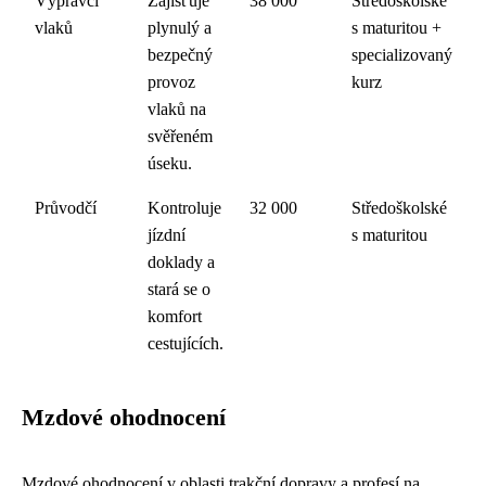
Výpravčí
Zajišťuje
38 000
Středoškolské
vlaků
plynulý a
s maturitou +
bezpečný
specializovaný
provoz
kurz
vlaků na
svěřeném
úseku.
Průvodčí
Kontroluje
32 000
Středoškolské
jízdní
s maturitou
doklady a
stará se o
komfort
cestujících.
Mzdové ohodnocení
Mzdové ohodnocení v oblasti trakční dopravy a profesí na