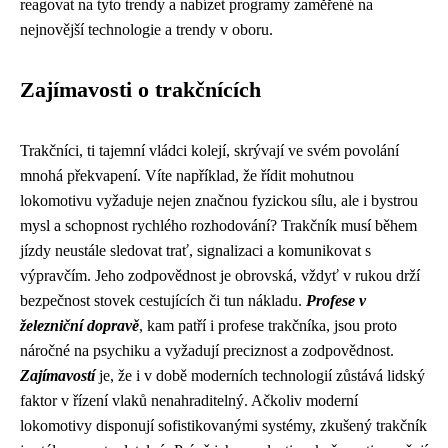
reagovat na tyto trendy a nabízet programy zaměřené na
nejnovější technologie a trendy v oboru.
Zajímavosti o trakčnících
Trakčníci, ti tajemní vládci kolejí, skrývají ve svém povolání
mnohá překvapení. Víte například, že řídit mohutnou
lokomotivu vyžaduje nejen značnou fyzickou sílu, ale i bystrou
mysl a schopnost rychlého rozhodování? Trakčník musí během
jízdy neustále sledovat trať, signalizaci a komunikovat s
výpravčím. Jeho zodpovědnost je obrovská, vždyť v rukou drží
bezpečnost stovek cestujících či tun nákladu.
Profese v
železniční dopravě
, kam patří i profese trakčníka, jsou proto
náročné na psychiku a vyžadují preciznost a zodpovědnost.
Zajímavostí
je, že i v době moderních technologií zůstává lidský
faktor v řízení vlaků nenahraditelný. Ačkoliv moderní
lokomotivy disponují sofistikovanými systémy, zkušený trakčník