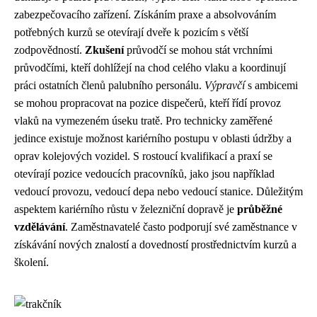
zabezpečovacího zařízení. Získáním praxe a absolvováním
potřebných kurzů se otevírají dveře k pozicím s větší
zodpovědností.
Zkušení
průvodčí se mohou stát vrchními
průvodčími, kteří dohlížejí na chod celého vlaku a koordinují
práci ostatních členů palubního personálu.
Výpravčí
s ambicemi
se mohou propracovat na pozice dispečerů, kteří řídí provoz
vlaků na vymezeném úseku tratě. Pro technicky zaměřené
jedince existuje možnost kariérního postupu v oblasti údržby a
oprav kolejových vozidel. S rostoucí kvalifikací a praxí se
otevírají pozice vedoucích pracovníků, jako jsou například
vedoucí provozu, vedoucí depa nebo vedoucí stanice. Důležitým
aspektem kariérního růstu v železniční dopravě je
průběžné
vzdělávání
. Zaměstnavatelé často podporují své zaměstnance v
získávání nových znalostí a dovedností prostřednictvím kurzů a
školení.