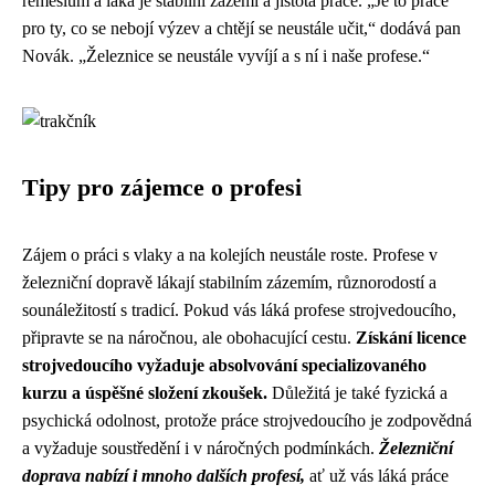
řemeslům a láká je stabilní zázemí a jistota práce. „Je to práce
pro ty, co se nebojí výzev a chtějí se neustále učit,“ dodává pan
Novák. „Železnice se neustále vyvíjí a s ní i naše profese.“
Tipy pro zájemce o profesi
Zájem o práci s vlaky a na kolejích neustále roste. Profese v
železniční dopravě lákají stabilním zázemím, různorodostí a
sounáležitostí s tradicí. Pokud vás láká profese strojvedoucího,
připravte se na náročnou, ale obohacující cestu.
Získání licence
strojvedoucího vyžaduje absolvování specializovaného
kurzu a úspěšné složení zkoušek.
Důležitá je také fyzická a
psychická odolnost, protože práce strojvedoucího je zodpovědná
a vyžaduje soustředění i v náročných podmínkách.
Železniční
doprava nabízí i mnoho dalších profesí,
ať už vás láká práce