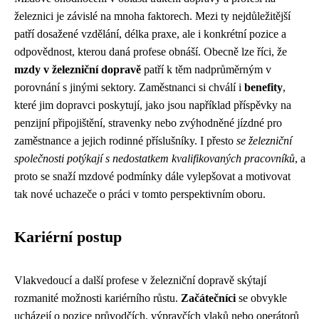
železnici je závislé na mnoha faktorech. Mezi ty nejdůležitější
patří dosažené vzdělání, délka praxe, ale i konkrétní pozice a
odpovědnost, kterou daná profese obnáší. Obecně lze říci, že
mzdy v železniční dopravě
patří k těm nadprůměrným v
porovnání s jinými sektory. Zaměstnanci si chválí i
benefity
,
které jim dopravci poskytují, jako jsou například příspěvky na
penzijní připojištění, stravenky nebo zvýhodněné jízdné pro
zaměstnance a jejich rodinné příslušníky. I přesto
se železniční
společnosti potýkají s nedostatkem kvalifikovaných pracovníků
, a
proto se snaží mzdové podmínky dále vylepšovat a motivovat
tak nové uchazeče o práci v tomto perspektivním oboru.
Kariérní postup
Vlakvedoucí a další profese v železniční dopravě skýtají
rozmanité možnosti kariérního růstu.
Začátečníci
se obvykle
ucházejí o pozice průvodčích, výpravčích vlaků nebo operátorů