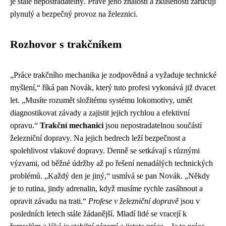
je stále nepostradatelný. Právě jeho znalosti a zkušenosti zaručují
plynulý a bezpečný provoz na železnici.
Rozhovor s trakčníkem
„Práce trakčního mechanika je zodpovědná a vyžaduje technické
myšlení,“ říká pan Novák, který tuto profesi vykonává již dvacet
let. „Musíte rozumět složitému systému lokomotivy, umět
diagnostikovat závady a zajistit jejich rychlou a efektivní
opravu.“
Trakční mechanici
jsou nepostradatelnou součástí
železniční dopravy. Na jejich bedrech leží bezpečnost a
spolehlivost vlakové dopravy. Denně se setkávají s různými
výzvami, od běžné údržby až po řešení nenadálých technických
problémů. „Každý den je jiný,“ usmívá se pan Novák. „Někdy
je to rutina, jindy adrenalin, když musíme rychle zasáhnout a
opravit závadu na trati.“
Profese v železniční dopravě
jsou v
posledních letech stále žádanější. Mladí lidé se vracejí k