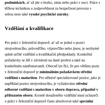
podmínkách
, ať už jde o horko, zimu nebo práci v noci. Práce s
těžkou technikou a zodpovědnost za bezpečnost provozu s
sebou nese také
vysoké psychické nároky
.
Vzdělání a kvalifikace
Pro práci v železniční dopravě, ať už se jedná o pozici
strojvedoucího, průvodčího, výpravčího nebo jinou, je nezbytné
splnit určité vzdělání a kvalifikační předpoklady. Konkrétní
požadavky se liší v závislosti na dané profesi a také na
konkrétním zaměstnavateli. Obecně lze říci, že pro většinu pozic
v železniční dopravě je
minimálním požadavkem střední
vzdělání s maturitou
. Pro některé specializované pozice, jako je
například pozice strojvedoucího, je vyžadováno
střední
odborné vzdělání s maturitou v oboru doprava, případně v
příbuzném oboru
. Kromě dosaženého vzdělání musí uchazeči
o práci v železniční dopravě často absolvovat také
speciální