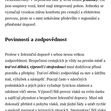
jsou soupravy vozů, které mají integrovaný pohon. Jednotky se
vyznačují vysokou mírou komfortu pro cestující a efektivitou
provozu, proto se s nimi setkáváme především v regionální a
příměstské dopravě.
Povinnosti a zodpovědnost
Profese v železniční dopravě s sebou nesou velkou
zodpovědnost. Bezpečnost cestujících je vždy na prvním místě a
traťoví dělníci, výpravčí i strojvedoucí
musí dodržovat přísná
pravidla a předpisy. Traťoví dělníci zodpovídají za stav a údržbu
tratí, výhybek a nástupišť. Pracují často v náročných
podmínkách a jejich práce vyžaduje fyzickou zdatnost a
odolnost vůči stresu. Výpravčí řídí provoz vlaků na svém úseku
a zajišťují plynulost a bezpečnost železniční dopravy. Musí mít
dokonalý přehled o pohybu vlaků, znát jízdní řády a umět rychle
a správně reagovat v krizových situacích. Strojvedoucí řídí vlaky