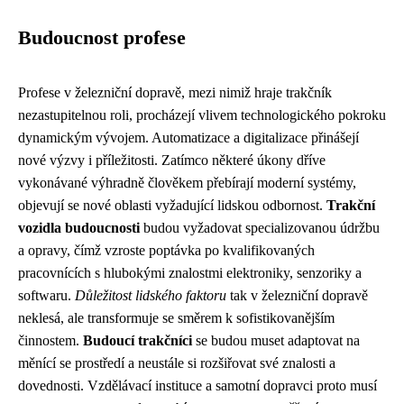
Budoucnost profese
Profese v železniční dopravě, mezi nimiž hraje trakčník
nezastupitelnou roli, procházejí vlivem technologického pokroku
dynamickým vývojem. Automatizace a digitalizace přinášejí
nové výzvy i příležitosti. Zatímco některé úkony dříve
vykonávané výhradně člověkem přebírají moderní systémy,
objevují se nové oblasti vyžadující lidskou odbornost.
Trakční
vozidla budoucnosti
budou vyžadovat specializovanou údržbu
a opravy, čímž vzroste poptávka po kvalifikovaných
pracovnících s hlubokými znalostmi elektroniky, senzoriky a
softwaru.
Důležitost lidského faktoru
tak v železniční dopravě
neklesá, ale transformuje se směrem k sofistikovanějším
činnostem.
Budoucí trakčníci
se budou muset adaptovat na
měnící se prostředí a neustále si rozšiřovat své znalosti a
dovednosti. Vzdělávací instituce a samotní dopravci proto musí