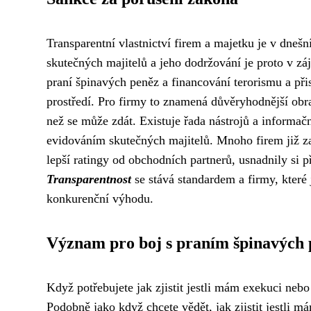
Transparentní vlastnictví firem a majetku je v dneš
skutečných majitelů a jeho dodržování je proto v z
praní špinavých peněz a financování terorismu a př
prostředí. Pro firmy to znamená důvěryhodnější obra
než se může zdát. Existuje řada nástrojů a informač
evidováním skutečných majitelů. Mnoho firem již za
lepší ratingy od obchodních partnerů, usnadnily si 
Transparentnost
se stává standardem a firmy, které
konkurenční výhodu.
Význam pro boj s praním špinavých 
Když potřebujete
jak zjistit jestli mám exekuci
nebo 
Podobně jako když chcete vědět, jak zjistit jestli m