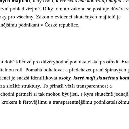
ných majitelů
, tedy osob, které
skutečně kontrolují majetek 
na první pohled zřejmé. Díky tomuto zákonu se posiluje důvěra v
ínky pro všechny. Zákon o evidenci skutečných majitelů je
nějšímu podnikání v České republice.
šní době klíčové pro důvěryhodné podnikatelské prostředí.
Evi
itelnou roli. Pomáhá odhalovat a předcházet praní špinavých 
nci je snazší identifikovat
osoby, které mají skutečnou kon
 za složité struktury. To přináší větší transparentnost a
hodní partneři si tak mohou být jisti, s kým skutečně jednají
m krokem k férovějšímu a transparentnějšímu podnikatelskému