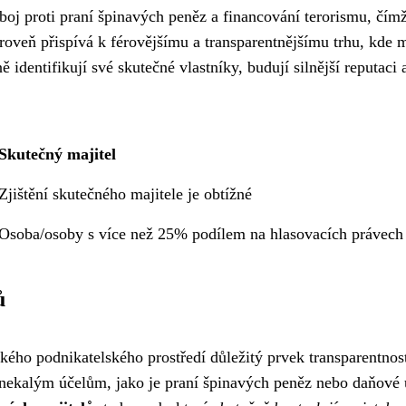
boj proti praní špinavých peněz a financování terorismu, čím
roveň přispívá k férovějšímu a transparentnějšímu trhu, kde m
ě identifikují své skutečné vlastníky, budují silnější reputaci 
Skutečný majitel
Zjištění skutečného majitele je obtížné
Osoba/osoby s více než 25% podílem na hlasovacích právech
ů
kého podnikatelského prostředí důležitý prvek transparentnost
 nekalým účelům, jako je praní špinavých peněz nebo daňové 