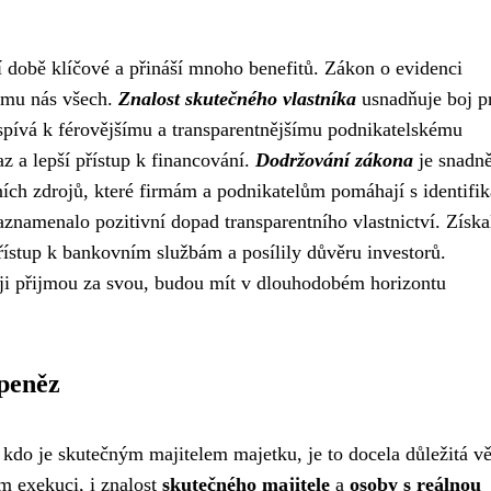
ní době klíčové a přináší mnoho benefitů. Zákon o evidenci
ájmu nás všech.
Znalost skutečného vlastníka
usnadňuje boj pr
ispívá k férovějšímu a transparentnějšímu podnikatelskému
z a lepší přístup k financování.
Dodržování zákona
je snadně
ních zdrojů, které firmám a podnikatelům pomáhají s identifik
znamenalo pozitivní dopad transparentního vlastnictví. Získa
přístup k bankovním službám a posílily důvěru investorů.
 ji přijmou za svou, budou mít v dlouhodobém horizontu
peněz
kdo je skutečným majitelem majetku, je to docela důležitá vě
ám exekuci, i znalost
skutečného majitele
a
osoby s reálnou