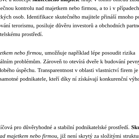
nečnou kontrolu nad majetkem nebo firmou, a to i v případech
ických osob. Identifikace skutečného majitele přináší mnoho po
vání terorismu, posiluje důvěru investorů a obchodních partn
telskému prostředí.
jetkem nebo firmou
, umožňuje například lépe posoudit rizika
iálním problémům. Zároveň to otevírá dveře k budování pevn
bého úspěchu. Transparentnost v oblasti vlastnictví firem je
 samotné podnikatele, kteří díky ní získávají konkurenční výh
líčová pro důvěryhodné a stabilní podnikatelské prostředí.
Sk
nad majetkem nebo firmou
, již není skrytý za složitými strukt