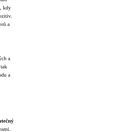
, kdy
zitiv.
erů a
ých a
 tak
odu a
utečný
urami.