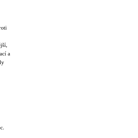
oti
jší,
ací a
ly
c.