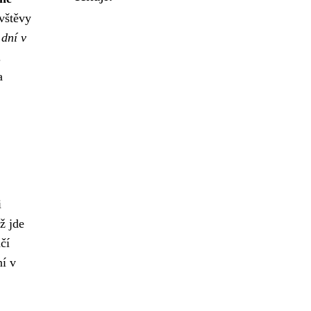
vštěvy
 dní v
.
a
i
ž jde
čí
ní v