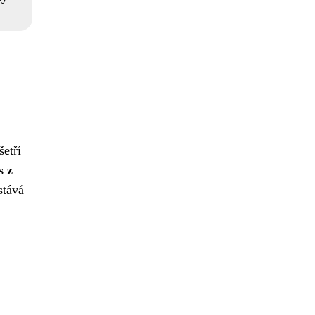
šetří
s z
stává