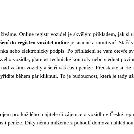
užíváme. Online registr vozidel je skvělým příkladem, jak si uš
šení do registru vozidel online
je snadné a intuitivní. Stačí 
ánka nebo elektronický podpis. Po přihlášení se vám otevře sv
 svého vozidla, platnost technické kontroly nebo sjednat povin
ad vašimi vozidly a šetří váš čas i peníze. Představte si, že 
yřídíte během pár kliknutí. To je budoucnost, která je tady už
trojem pro každého majitele či zájemce o vozidlo v České repu
 čas i peníze. Díky němu můžeme z pohodlí domova nahlédnou