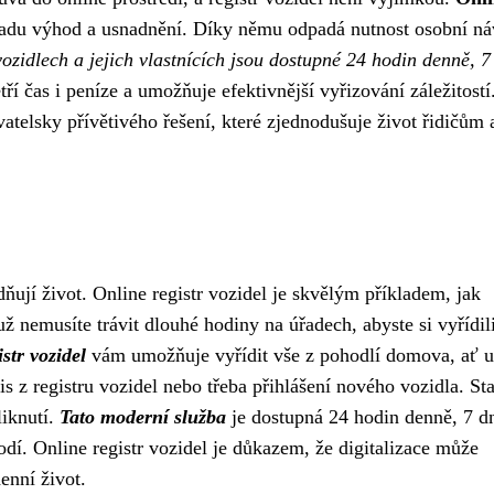
řadu výhod a usnadnění. Díky němu odpadá nutnost osobní ná
ozidlech a jejich vlastnících jsou dostupné 24 hodin denně, 7
ří čas i peníze a umožňuje efektivnější vyřizování záležitostí
atelsky přívětivého řešení, které zjednodušuje život řidičům 
dňují život. Online registr vozidel je skvělým příkladem, jak
ž nemusíte trávit dlouhé hodiny na úřadech, abyste si vyřídil
str vozidel
vám umožňuje vyřídit vše z pohodlí domova, ať u
 z registru vozidel nebo třeba přihlášení nového vozidla. Sta
liknutí.
Tato moderní služba
je dostupná 24 hodin denně, 7 d
hodí. Online registr vozidel je důkazem, že digitalizace může
enní život.