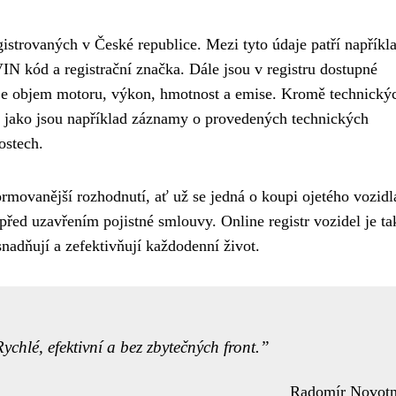
gistrovaných v České republice. Mezi tyto údaje patří napříkl
VIN kód a registrační značka. Dále jsou v registru dostupné
 je objem motoru, výkon, hmotnost a emise. Kromě technický
la, jako jsou například záznamy o provedených technických
ostech.
rmovanější rozhodnutí, ať už se jedná o koupi ojetého vozidl
před uzavřením pojistné smlouvy. Online registr vozidel je ta
nadňují a zefektivňují každodenní život.
ychlé, efektivní a bez zbytečných front.
Radomír Novot