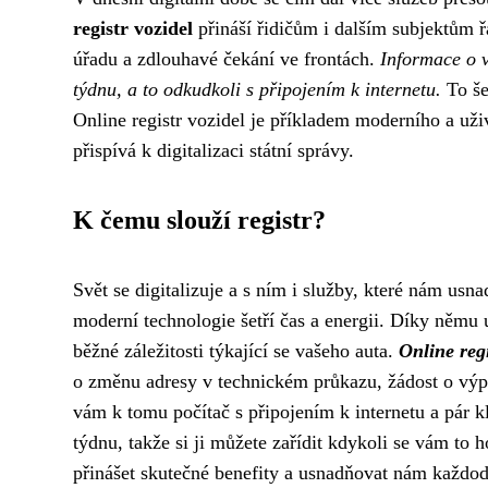
registr vozidel
přináší řidičům i dalším subjektům 
úřadu a zdlouhavé čekání ve frontách.
Informace o v
týdnu, a to odkudkoli s připojením k internetu.
To šet
Online registr vozidel je příkladem moderního a uživ
přispívá k digitalizaci státní správy.
K čemu slouží registr?
Svět se digitalizuje a s ním i služby, které nám usna
moderní technologie šetří čas a energii. Díky němu u
běžné záležitosti týkající se vašeho auta.
Online regi
o změnu adresy v technickém průkazu, žádost o výpis
vám k tomu počítač s připojením k internetu a pár k
týdnu, takže si ji můžete zařídit kdykoli se vám to 
přinášet skutečné benefity a usnadňovat nám každod