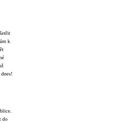
etřit
vám k
ět
né
už
 dnes!
blice.
t do