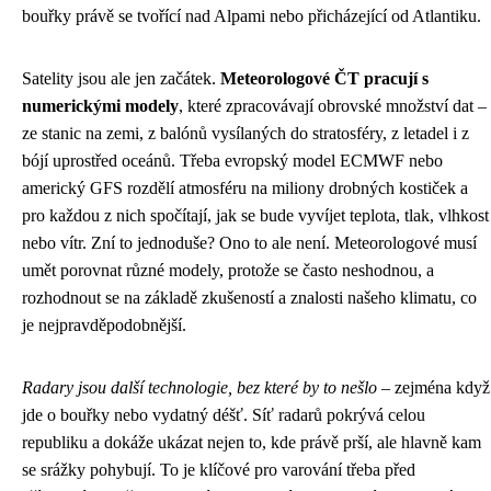
bouřky právě se tvořící nad Alpami nebo přicházející od Atlantiku.
Satelity jsou ale jen začátek.
Meteorologové ČT pracují s
numerickými modely
, které zpracovávají obrovské množství dat –
ze stanic na zemi, z balónů vysílaných do stratosféry, z letadel i z
bójí uprostřed oceánů. Třeba evropský model ECMWF nebo
americký GFS rozdělí atmosféru na miliony drobných kostiček a
pro každou z nich spočítají, jak se bude vyvíjet teplota, tlak, vlhkost
nebo vítr. Zní to jednoduše? Ono to ale není. Meteorologové musí
umět porovnat různé modely, protože se často neshodnou, a
rozhodnout se na základě zkušeností a znalosti našeho klimatu, co
je nejpravděpodobnější.
Radary jsou další technologie, bez které by to nešlo
– zejména když
jde o bouřky nebo vydatný déšť. Síť radarů pokrývá celou
republiku a dokáže ukázat nejen to, kde právě prší, ale hlavně kam
se srážky pohybují. To je klíčové pro varování třeba před