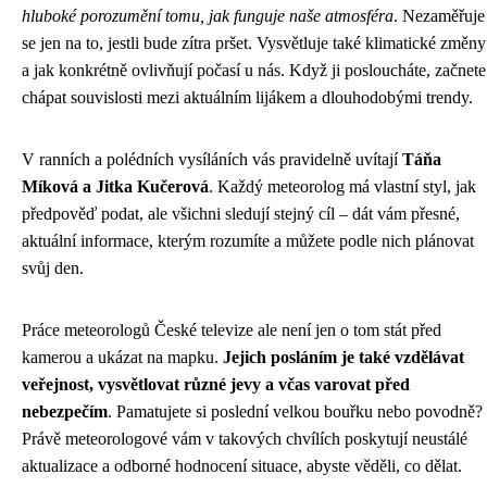
hluboké porozumění tomu, jak funguje naše atmosféra
. Nezaměřuje
se jen na to, jestli bude zítra pršet. Vysvětluje také klimatické změny
a jak konkrétně ovlivňují počasí u nás. Když ji posloucháte, začnete
chápat souvislosti mezi aktuálním lijákem a dlouhodobými trendy.
V ranních a polédních vysíláních vás pravidelně uvítají
Táňa
Míková a Jitka Kučerová
. Každý meteorolog má vlastní styl, jak
předpověď podat, ale všichni sledují stejný cíl – dát vám přesné,
aktuální informace, kterým rozumíte a můžete podle nich plánovat
svůj den.
Práce meteorologů České televize ale není jen o tom stát před
kamerou a ukázat na mapku.
Jejich posláním je také vzdělávat
veřejnost, vysvětlovat různé jevy a včas varovat před
nebezpečím
. Pamatujete si poslední velkou bouřku nebo povodně?
Právě meteorologové vám v takových chvílích poskytují neustálé
aktualizace a odborné hodnocení situace, abyste věděli, co dělat.