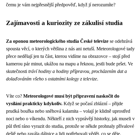
čemu je vám nejpřesnější předpověď, když jí nerozumíte?
Zajímavosti a kuriozity ze zákulisí studia
Za oponou meteorologického studia České televize
se odehrává
spousta věcí, o kterých většina z nás ani netuší. Meteorologové tady
přece nedělají jen tu část, kterou vidíme na obrazovce – stojí před
kamerou pár minut, ukážou na mapu a řeknou, jestli bude pršet. Ve
skutečnosti
tráví hodiny a hodiny přípravou, procházením dat a
dolaďováním všeho s ostatními kolegy z televize
.
Víte co?
Meteorologové musí být připravení naskočit do
vysílání prakticky kdykoliv.
Když se počasí zblázní – přijde
prudká bouřka nebo sněhová kalamita – volají je klidně uprostřed
noci nebo o víkendu. Někteří z nich vyprávějí historky, jak museli v
půl třetí ráno vyrazit do studia, protože se někde prohnaly přívalové
deště nebo zavála dálnice a lidi potřebovali vědět, co se děje.