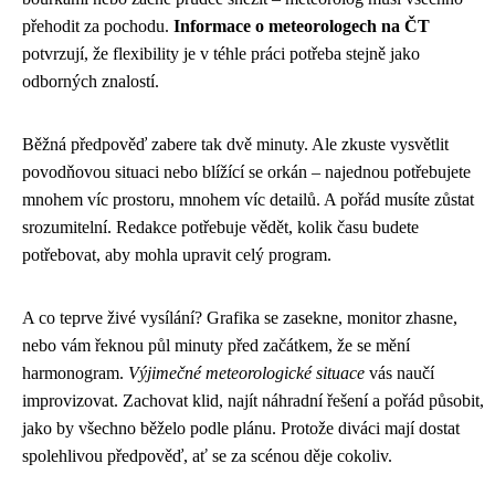
přehodit za pochodu.
Informace o meteorologech na ČT
potvrzují, že flexibility je v téhle práci potřeba stejně jako
odborných znalostí.
Běžná předpověď zabere tak dvě minuty. Ale zkuste vysvětlit
povodňovou situaci nebo blížící se orkán – najednou potřebujete
mnohem víc prostoru, mnohem víc detailů. A pořád musíte zůstat
srozumitelní. Redakce potřebuje vědět, kolik času budete
potřebovat, aby mohla upravit celý program.
A co teprve živé vysílání? Grafika se zasekne, monitor zhasne,
nebo vám řeknou půl minuty před začátkem, že se mění
harmonogram.
Výjimečné meteorologické situace
vás naučí
improvizovat. Zachovat klid, najít náhradní řešení a pořád působit,
jako by všechno běželo podle plánu. Protože diváci mají dostat
spolehlivou předpověď, ať se za scénou děje cokoliv.