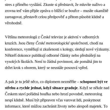
stres z přímého vysílání. Zkuste si představit, že mluvíte naživo a
zrovna teď vám přijde zpráva o blížící se bouřce – musíte okamžitě
zareagovat, přestavět celou předpověď a přitom působit klidně a
věrohodně.
Většina meteorologů z České televize je aktivní v odborných
kruzích. Jsou členy
České meteorologické společnosti
, chodí na
konference, vyměňují si zkušenosti s kolegy, sledují nové výzkumy.
Někteří dokonce publikují odborné články nebo přednášejí na
vysokých školách. Není to žádná povinnost, ale pomáhá jim to
držet krok s oborem, který se neustále posouvá vpřed.
A pak je tu ještě něco, co diplomem nezměříte –
schopnost být ve
střehu a rychle jednat, když situace graduje
. Když se někde nad
Českem staví pořádná bouřka nebo hrozí povodně, meteorolog
nespí klidně. Musí být připraven včas varovat lidi, poskytnout
informace, které můžou zachránit životy nebo alespoň majetek. To