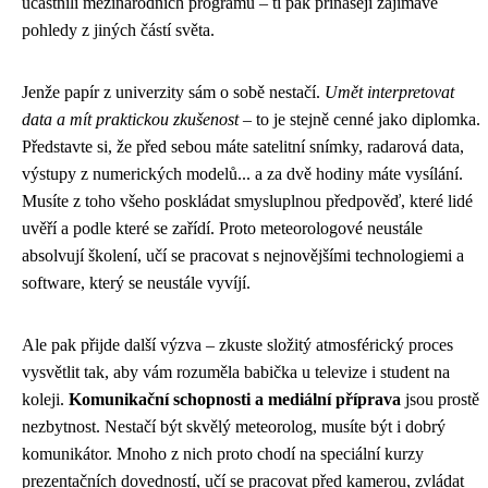
účastnili mezinárodních programů – ti pak přinášejí zajímavé
pohledy z jiných částí světa.
Jenže papír z univerzity sám o sobě nestačí.
Umět interpretovat
data a mít praktickou zkušenost
– to je stejně cenné jako diplomka.
Představte si, že před sebou máte satelitní snímky, radarová data,
výstupy z numerických modelů... a za dvě hodiny máte vysílání.
Musíte z toho všeho poskládat smysluplnou předpověď, které lidé
uvěří a podle které se zařídí. Proto meteorologové neustále
absolvují školení, učí se pracovat s nejnovějšími technologiemi a
software, který se neustále vyvíjí.
Ale pak přijde další výzva – zkuste složitý atmosférický proces
vysvětlit tak, aby vám rozuměla babička u televize i student na
koleji.
Komunikační schopnosti a mediální příprava
jsou prostě
nezbytnost. Nestačí být skvělý meteorolog, musíte být i dobrý
komunikátor. Mnoho z nich proto chodí na speciální kurzy
prezentačních dovedností, učí se pracovat před kamerou, zvládat