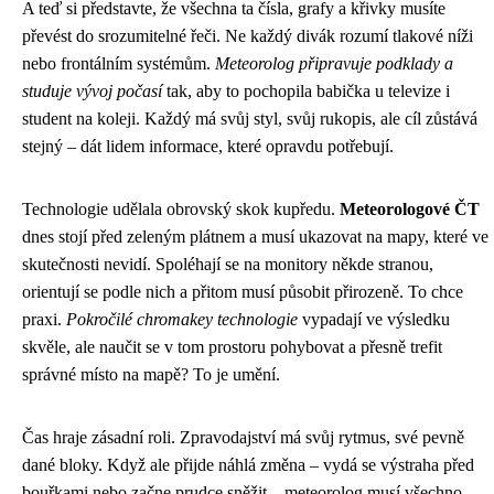
A teď si představte, že všechna ta čísla, grafy a křivky musíte
převést do srozumitelné řeči. Ne každý divák rozumí tlakové níži
nebo frontálním systémům.
Meteorolog připravuje podklady a
studuje vývoj počasí
tak, aby to pochopila babička u televize i
student na koleji. Každý má svůj styl, svůj rukopis, ale cíl zůstává
stejný – dát lidem informace, které opravdu potřebují.
Technologie udělala obrovský skok kupředu.
Meteorologové ČT
dnes stojí před zeleným plátnem a musí ukazovat na mapy, které ve
skutečnosti nevidí. Spoléhají se na monitory někde stranou,
orientují se podle nich a přitom musí působit přirozeně. To chce
praxi.
Pokročilé chromakey technologie
vypadají ve výsledku
skvěle, ale naučit se v tom prostoru pohybovat a přesně trefit
správné místo na mapě? To je umění.
Čas hraje zásadní roli. Zpravodajství má svůj rytmus, své pevně
dané bloky. Když ale přijde náhlá změna – vydá se výstraha před
bouřkami nebo začne prudce sněžit – meteorolog musí všechno