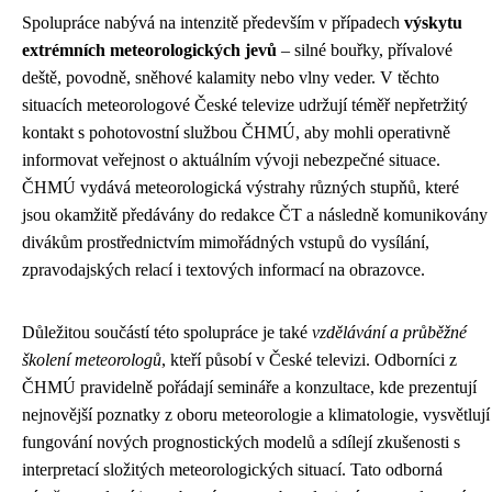
Spolupráce nabývá na intenzitě především v případech
výskytu
extrémních meteorologických jevů
– silné bouřky, přívalové
deště, povodně, sněhové kalamity nebo vlny veder. V těchto
situacích meteorologové České televize udržují téměř nepřetržitý
kontakt s pohotovostní službou ČHMÚ, aby mohli operativně
informovat veřejnost o aktuálním vývoji nebezpečné situace.
ČHMÚ vydává meteorologická výstrahy různých stupňů, které
jsou okamžitě předávány do redakce ČT a následně komunikovány
divákům prostřednictvím mimořádných vstupů do vysílání,
zpravodajských relací i textových informací na obrazovce.
Důležitou součástí této spolupráce je také
vzdělávání a průběžné
školení meteorologů
, kteří působí v České televizi. Odborníci z
ČHMÚ pravidelně pořádají semináře a konzultace, kde prezentují
nejnovější poznatky z oboru meteorologie a klimatologie, vysvětlují
fungování nových prognostických modelů a sdílejí zkušenosti s
interpretací složitých meteorologických situací. Tato odborná