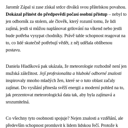
Jaromír Zápal si zase získal srdce diváků svou přátelskou povahou.
Dokázal přinést do předpovědi počasí osobní přístup
– nebyl to
jen odborník za stolem, ale člověk, který rozumí tomu, že lidi
zajímá, jestli si můžou naplánovat grilování na víkend nebo jestli
bude potřeba vysypat chodníky. Právě tahle schopnost reagovat na
to, co lidé skutečně potřebují vědět, z něj udělala oblíbenou
postavu.
Daniela Hladíková pak ukázala, že meteorologie rozhodně není jen
mužská záležitost.
Její profesionalita a hluboké odborné znalosti
inspirovaly mnoho mladých žen, které se o tuto oblast začaly
zajímat. Do vysílání přinesla svěží energii a moderní pohled na to,
jak prezentovat meteorologická data tak, aby byla zajímavá a
srozumitelná.
Co všechny tyto osobnosti spojuje? Nejen znalosti a vzdělání, ale
především schopnost promluvit k lidem lidskou řečí. Protože k