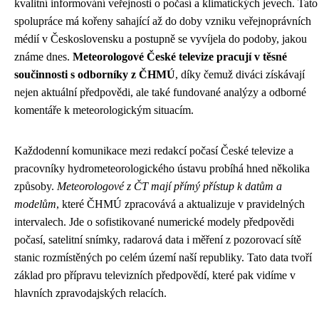
kvalitní informování veřejnosti o počasí a klimatických jevech. Tato
spolupráce má kořeny sahající až do doby vzniku veřejnoprávních
médií v Československu a postupně se vyvíjela do podoby, jakou
známe dnes.
Meteorologové České televize pracují v těsné
součinnosti s odborníky z ČHMÚ
, díky čemuž diváci získávají
nejen aktuální předpovědi, ale také fundované analýzy a odborné
komentáře k meteorologickým situacím.
Každodenní komunikace mezi redakcí počasí České televize a
pracovníky hydrometeorologického ústavu probíhá hned několika
způsoby.
Meteorologové z ČT mají přímý přístup k datům a
modelům
, které ČHMÚ zpracovává a aktualizuje v pravidelných
intervalech. Jde o sofistikované numerické modely předpovědi
počasí, satelitní snímky, radarová data i měření z pozorovací sítě
stanic rozmístěných po celém území naší republiky. Tato data tvoří
základ pro přípravu televizních předpovědí, které pak vidíme v
hlavních zpravodajských relacích.