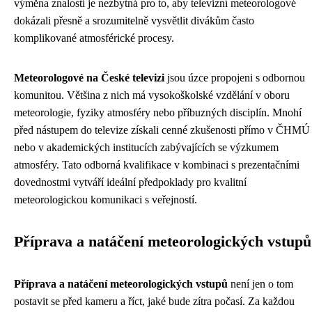
výměna znalostí je nezbytná pro to, aby televizní meteorologové
dokázali přesně a srozumitelně vysvětlit divákům často
komplikované atmosférické procesy.
Meteorologové na České televizi
jsou úzce propojeni s odbornou
komunitou. Většina z nich má vysokoškolské vzdělání v oboru
meteorologie, fyziky atmosféry nebo příbuzných disciplín. Mnohí
před nástupem do televize získali cenné zkušenosti přímo v ČHMÚ
nebo v akademických institucích zabývajících se výzkumem
atmosféry. Tato odborná kvalifikace v kombinaci s prezentačními
dovednostmi vytváří ideální předpoklady pro kvalitní
meteorologickou komunikaci s veřejností.
Příprava a natáčení meteorologických vstupů
Příprava a natáčení meteorologických vstupů
není jen o tom
postavit se před kameru a říct, jaké bude zítra počasí. Za každou