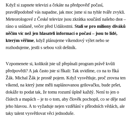
Když si zapnete televizi a čekáte na předpověď počasí,
pravděpodobně vás napadne, jak moc jsme si na tyhle tváře zvykli.
Meteorologové z České televize jsou zkrátka součástí našeho dня –
ráno u snídaně, večer před Událostmi.
Stali se pro miliony diváků
něčím víc než jen hlasateli informací o počasí – jsou to lidé,
kterým věříme
, když plánujeme víkendový výlet nebo se
rozhodujeme, jestli s sebou vzít deštník.
Vzpomenete si, kolikrát jste už přepínali program právě kvůli
předpovědi? A jak často jste si říkali: Tak uvidíme, co na to říká
Žák. Michal Žák je prostě pojem. Když vysvětluje, proč zrovna ten
víkend, na který jsme měli naplánovanou grilovačku, bude pršet,
dokáže to podat tak, že tomu rozumí úplně každý. Není to jen o
číslech a mapách – je to o tom, aby člověk pochopil, co se děje nad
jeho hlavou. A to vyžaduje nejen vzdělání v přírodních vědách, ale
taky talent vysvětlovat věci jednoduše.