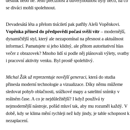
deštník nebo ne. Jeho preciznost a důvěryhodnost byly něco, na co
se diváci mohli spolehnout.
Devadesátá léta a přelom tisíciletí pak patřily Aleši Vopěnkovi.
Vopěnka přinesl do předpovědí počasí svěží vítr
– modernější,
dynamičtější styl, který ale nezapomínal na přesnost a aktuálnost
informací. Pamatujete si jeho klidný, ale přitom autoritativní hlas
večer z obrazovek? Mnoho lidí si podle něj plánovali výlety, svatby
i pracovní aktivity venku. Byl prostě spolehlivý.
Michal Žák už reprezentuje novější generaci
, která do studia
přinesla moderní technologie a vizualizace. Díky němu můžeme
sledovat pohyb oblačnosti, srážkové mapy a satelitní snímky v
reálném čase. A co je nejdůležitější? I když používá ty
nejmodernější nástroje, pořád mluví tak, aby mu rozuměl každý. V
době, kdy se klima mění rychleji než kdy jindy, je tahle schopnost k
nezaplacení.