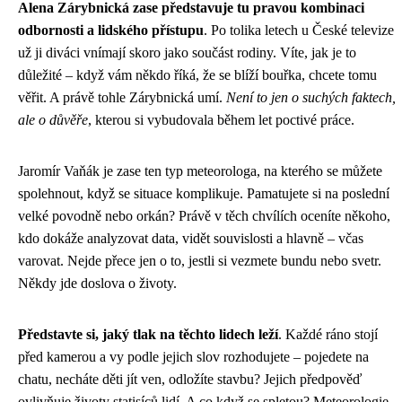
Alena Zárybnická zase představuje tu pravou kombinaci
odbornosti a lidského přístupu
. Po tolika letech u České televize
už ji diváci vnímají skoro jako součást rodiny. Víte, jak je to
důležité – když vám někdo říká, že se blíží bouřka, chcete tomu
věřit. A právě tohle Zárybnická umí.
Není to jen o suchých faktech,
ale o důvěře
, kterou si vybudovala během let poctivé práce.
Jaromír Vaňák je zase ten typ meteorologa, na kterého se můžete
spolehnout, když se situace komplikuje. Pamatujete si na poslední
velké povodně nebo orkán? Právě v těch chvílích oceníte někoho,
kdo dokáže analyzovat data, vidět souvislosti a hlavně – včas
varovat. Nejde přece jen o to, jestli si vezmete bundu nebo svetr.
Někdy jde doslova o životy.
Představte si, jaký tlak na těchto lidech leží
. Každé ráno stojí
před kamerou a vy podle jejich slov rozhodujete – pojedete na
chatu, necháte děti jít ven, odložíte stavbu? Jejich předpověď
ovlivňuje životy statisíců lidí. A co když se spletou? Meteorologie