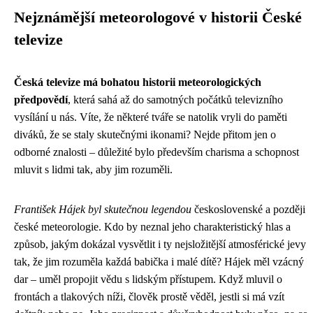
Nejznámější meteorologové v historii České
televize
Česká televize má bohatou historii meteorologických
předpovědí
, která sahá až do samotných počátků televizního
vysílání u nás. Víte, že některé tváře se natolik vryli do paměti
diváků, že se staly skutečnými ikonami? Nejde přitom jen o
odborné znalosti – důležité bylo především charisma a schopnost
mluvit s lidmi tak, aby jim rozuměli.
František Hájek byl skutečnou legendou
československé a později
české meteorologie. Kdo by neznal jeho charakteristický hlas a
způsob, jakým dokázal vysvětlit i ty nejsložitější atmosférické jevy
tak, že jim rozuměla každá babička i malé dítě? Hájek měl vzácný
dar – uměl propojit vědu s lidským přístupem. Když mluvil o
frontách a tlakových níži, člověk prostě věděl, jestli si má vzít