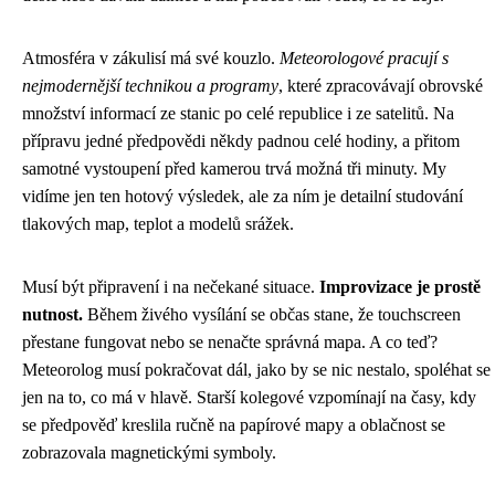
Atmosféra v zákulisí má své kouzlo.
Meteorologové pracují s
nejmodernější technikou a programy
, které zpracovávají obrovské
množství informací ze stanic po celé republice i ze satelitů. Na
přípravu jedné předpovědi někdy padnou celé hodiny, a přitom
samotné vystoupení před kamerou trvá možná tři minuty. My
vidíme jen ten hotový výsledek, ale za ním je detailní studování
tlakových map, teplot a modelů srážek.
Musí být připravení i na nečekané situace.
Improvizace je prostě
nutnost.
Během živého vysílání se občas stane, že touchscreen
přestane fungovat nebo se nenačte správná mapa. A co teď?
Meteorolog musí pokračovat dál, jako by se nic nestalo, spoléhat se
jen na to, co má v hlavě. Starší kolegové vzpomínají na časy, kdy
se předpověď kreslila ručně na papírové mapy a oblačnost se
zobrazovala magnetickými symboly.