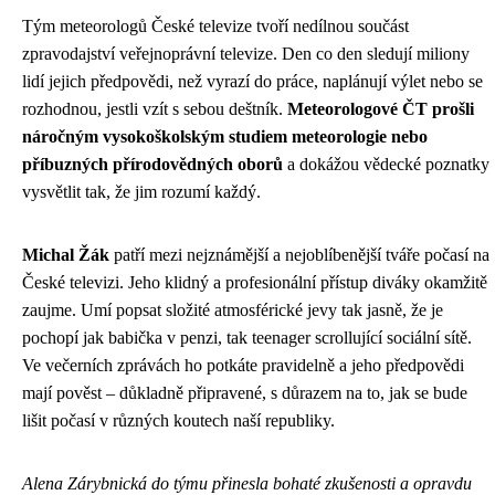
Tým meteorologů České televize tvoří nedílnou součást
zpravodajství veřejnoprávní televize. Den co den sledují miliony
lidí jejich předpovědi, než vyrazí do práce, naplánují výlet nebo se
rozhodnou, jestli vzít s sebou deštník.
Meteorologové ČT prošli
náročným vysokoškolským studiem meteorologie nebo
příbuzných přírodovědných oborů
a dokážou vědecké poznatky
vysvětlit tak, že jim rozumí každý.
Michal Žák
patří mezi nejznámější a nejoblíbenější tváře počasí na
České televizi. Jeho klidný a profesionální přístup diváky okamžitě
zaujme. Umí popsat složité atmosférické jevy tak jasně, že je
pochopí jak babička v penzi, tak teenager scrollující sociální sítě.
Ve večerních zprávách ho potkáte pravidelně a jeho předpovědi
mají pověst – důkladně připravené, s důrazem na to, jak se bude
lišit počasí v různých koutech naší republiky.
Alena Zárybnická do týmu přinesla bohaté zkušenosti a opravdu