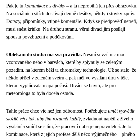
Pak je tu
komunikace s diváky
– a ta neprobíhá jen přes obrazovku.
Na sociálních sítích dostávají denně desítky, někdy i stovky zpráv.
Dotazy, připomínky, vtipné komentáře. Když se předpověď netrefí,
musí snést kritiku. Na druhou stranu, věrní diváci jim posílají
spoustu povzbuzení a poděkování.
Oblékání do studia má svá pravidla.
Nesmí si vzít nic moc
vzorovaného nebo v barvách, které by splynuly se zeleným
pozadím, na kterém běží ta chromakey technologie. Už se stalo, že
někdo přišel v zeleném svetru a pak měl ve vysílání díru v těle,
kterou vyplňovala mapa počasí. Diváci se bavili, ale pro
meteorologa to byla docela ostuda.
Tahle práce chce víc než jen odbornost. Potřebujete
umět vysvětlit
složité věci tak, aby jim rozuměl každý
, zvládnout napětí z živého
vysílání a smířit se s tím, že pracovní doba je nepravidelná. Je to
kombinace, která z jejich profese dělá něco výjimečného – plného