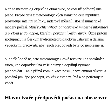
Než se meteorolog objeví na obrazovce, odvedl už pořádný kus
práce. Projde data z meteorologických stanic po celé republice,
prostuduje satelitní snímky, radarová měření i složité numerické
modely počasí.
Musí rychle vyhodnotit obrovské množství informací
a přeložit je do jazyka, kterému porozumí každý divák
. Úzce přitom
spolupracují s Českým hydrometeorologickým ústavem a dalšími
vědeckými pracovišti, aby jejich předpovědi byly co nejpřesnější.
V dnešní době najdete meteorology České televize i na sociálních
sítích, kde odpovídají na vaše dotazy a doplňují vysílané
předpovědi. Tahle přímá komunikace posiluje vzájemnou důvěru a
pomáhá jim lépe pochopit, co vás vlastně zajímá a co potřebujete
vědět.
Hlavní tváře předpovědi počasí na obrazovce