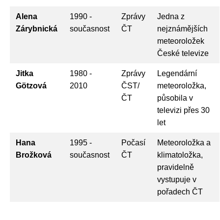
Alena
1990 -
Zprávy
Jedna z
Zárybnická
současnost
ČT
nejznámějších
meteoroložek
České televize
Jitka
1980 -
Zprávy
Legendární
Götzová
2010
ČST/
meteoroložka,
ČT
působila v
televizi přes 30
let
Hana
1995 -
Počasí
Meteoroložka a
Brožková
současnost
ČT
klimatoložka,
pravidelně
vystupuje v
pořadech ČT