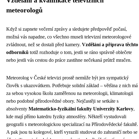
Vzdělání a kvalifikace televizních
meteorologů
Když si zapnete večerní zprávy a sledujete předpověď počasí,
možná vás napadne, co všechno museli televizní meteorologové
zvládnout, než se dostali před kamery.
Vzdělání a příprava těchto
odborníků
totiž rozhoduje o tom, jestli se ráno správně oblečete
nebo jestli vás cestou do práce zastihne nečekaná průtrž mračen.
Meteorolog v České televizi prostě nemůže být jen sympatický
člověk s ukazovátkem. Potřebuje solidní základ – většina z nich má
za sebou vysokou školu zaměřenou na meteorologii, klimatologii
nebo podobné přírodovědné obory. Nejčastěji se setkáte s
absolventy
Matematicko-fyzikální fakulty Univerzity Karlovy
,
kde mají přímo katedru fyziky atmosféry. Někteří vystudovali
geografii s meteorologickou specializací na Přírodovědecké fakultě.
A pak jsou tu kolegové, kteří vyrazili studovat do zahraničí nebo se