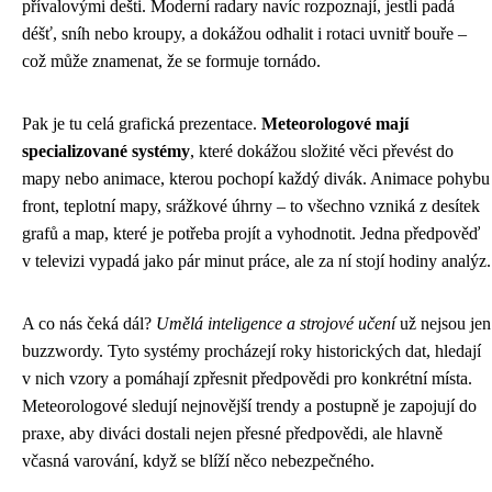
přívalovými dešti. Moderní radary navíc rozpoznají, jestli padá
déšť, sníh nebo kroupy, a dokážou odhalit i rotaci uvnitř bouře –
což může znamenat, že se formuje tornádo.
Pak je tu celá grafická prezentace.
Meteorologové mají
specializované systémy
, které dokážou složité věci převést do
mapy nebo animace, kterou pochopí každý divák. Animace pohybu
front, teplotní mapy, srážkové úhrny – to všechno vzniká z desítek
grafů a map, které je potřeba projít a vyhodnotit. Jedna předpověď
v televizi vypadá jako pár minut práce, ale za ní stojí hodiny analýz.
A co nás čeká dál?
Umělá inteligence a strojové učení
už nejsou jen
buzzwordy. Tyto systémy procházejí roky historických dat, hledají
v nich vzory a pomáhají zpřesnit předpovědi pro konkrétní místa.
Meteorologové sledují nejnovější trendy a postupně je zapojují do
praxe, aby diváci dostali nejen přesné předpovědi, ale hlavně
včasná varování, když se blíží něco nebezpečného.