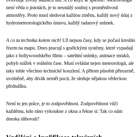
není věda o jistotách, je to neustálý souboj s proměnlivostí
atmosféry. Proto musí sledovat každou změnu, každý nový údaj z
hydrometeorologického ústavu, každý radarový snímek.
A co ta technika kolem nich
! Už nejsou časy, kdy se počasí kreslilo
fixem na mapu. Dnes pracují s grafickými systémy, které vypadají
jako z hollywoodského filmu – satelitní snímky, animace mraků,
pohyb srážek v reálném čase. Musí ovládat nejen meteorologii, ale
taky tohle všechno technické kouzlení. A přitom působit přirozeně,
uvolněně, aby divák neměl pocit, že sleduje nějakou vědeckou
přednášku.
Není to jen práce, je to zodpovědnost. Zodpovědnost vůči
každému, kdo ráno vykoukne z okna a řekne si: Tak co nám
dneska slibovali?