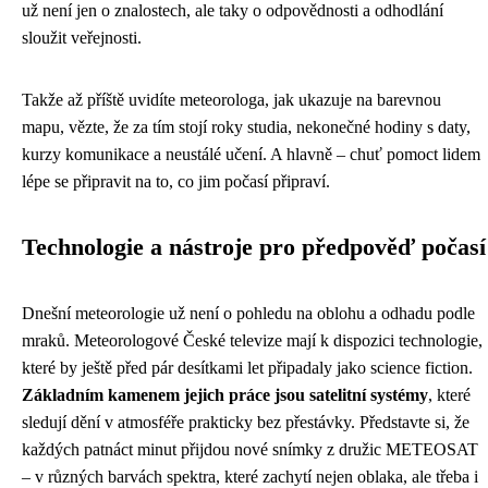
už není jen o znalostech, ale taky o odpovědnosti a odhodlání
sloužit veřejnosti.
Takže až příště uvidíte meteorologa, jak ukazuje na barevnou
mapu, vězte, že za tím stojí roky studia, nekonečné hodiny s daty,
kurzy komunikace a neustálé učení. A hlavně – chuť pomoct lidem
lépe se připravit na to, co jim počasí připraví.
Technologie a nástroje pro předpověď počasí
Dnešní meteorologie už není o pohledu na oblohu a odhadu podle
mraků. Meteorologové České televize mají k dispozici technologie,
které by ještě před pár desítkami let připadaly jako science fiction.
Základním kamenem jejich práce jsou satelitní systémy
, které
sledují dění v atmosféře prakticky bez přestávky. Představte si, že
každých patnáct minut přijdou nové snímky z družic METEOSAT
– v různých barvách spektra, které zachytí nejen oblaka, ale třeba i