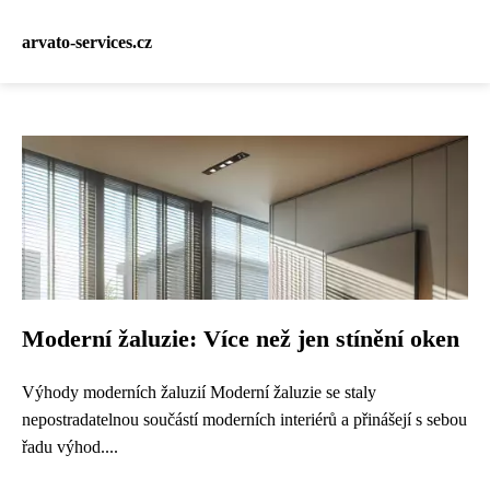
arvato-services.cz
Moderní žaluzie: Více než jen stínění oken
Výhody moderních žaluzií Moderní žaluzie se staly
nepostradatelnou součástí moderních interiérů a přinášejí s sebou
řadu výhod....